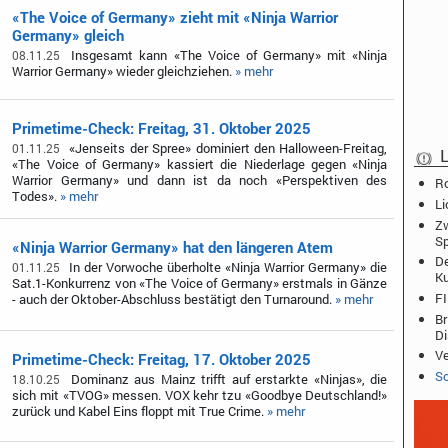
«The Voice of Germany» zieht mit «Ninja Warrior
Germany» gleich
Insgesamt kann «The Voice of Germany» mit «Ninja
08.11.25
Warrior Germany» wieder gleichziehen.
» mehr
Primetime-Check: Freitag, 31. Oktober 2025
«Jenseits der Spree» dominiert den Halloween-Freitag,
01.11.25
L
«The Voice of Germany» kassiert die Niederlage gegen «Ninja
Warrior Germany» und dann ist da noch «Perspektiven des
Ro
Todes».
» mehr
Li
Zw
Sp
«Ninja Warrior Germany» hat den längeren Atem
De
In der Vorwoche überholte «Ninja Warrior Germany» die
01.11.25
K
Sat.1-Konkurrenz von «The Voice of Germany» erstmals in Gänze
FI
- auch der Oktober-Abschluss bestätigt den Turnaround.
» mehr
Br
D
Ve
Primetime-Check: Freitag, 17. Oktober 2025
Sc
Dominanz aus Mainz trifft auf erstarkte «Ninjas», die
18.10.25
sich mit «TVOG» messen. VOX kehr tzu «Goodbye Deutschland!»
zurück und Kabel Eins floppt mit True Crime.
» mehr