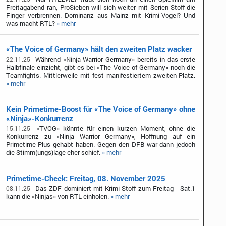
Freitagabend ran, ProSieben will sich weiter mit Serien-Stoff die
Finger verbrennen. Dominanz aus Mainz mit Krimi-Vogel? Und
was macht RTL?
» mehr
«The Voice of Germany» hält den zweiten Platz wacker
Während «Ninja Warrior Germany» bereits in das erste
22.11.25
Halbfinale einzieht, gibt es bei «The Voice of Germany» noch die
Teamfights. Mittlerweile mit fest manifestiertem zweiten Platz.
» mehr
Kein Primetime-Boost für «The Voice of Germany» ohne
«Ninja»-Konkurrenz
«TVOG» könnte für einen kurzen Moment, ohne die
15.11.25
Konkurrenz zu «Ninja Warrior Germany», Hoffnung auf ein
Primetime-Plus gehabt haben. Gegen den DFB war dann jedoch
die Stimm(ungs)lage eher schief.
» mehr
Primetime-Check: Freitag, 08. November 2025
Das ZDF dominiert mit Krimi-Stoff zum Freitag - Sat.1
08.11.25
kann die «Ninjas» von RTL einholen.
» mehr