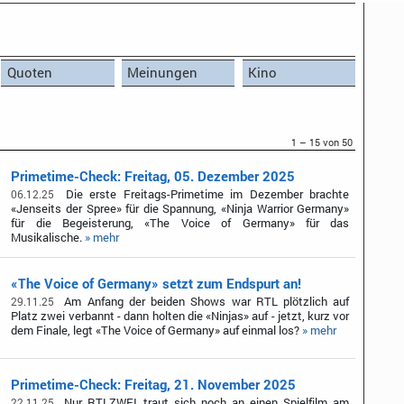
Quoten
Meinungen
Kino
1 – 15 von 50
Primetime-Check: Freitag, 05. Dezember 2025
Die erste Freitags-Primetime im Dezember brachte
06.12.25
«Jenseits der Spree» für die Spannung, «Ninja Warrior Germany»
für die Begeisterung, «The Voice of Germany» für das
Musikalische.
» mehr
«The Voice of Germany» setzt zum Endspurt an!
Am Anfang der beiden Shows war RTL plötzlich auf
29.11.25
Platz zwei verbannt - dann holten die «Ninjas» auf - jetzt, kurz vor
dem Finale, legt «The Voice of Germany» auf einmal los?
» mehr
Primetime-Check: Freitag, 21. November 2025
Nur RTLZWEI traut sich noch an einen Spielfilm am
22.11.25