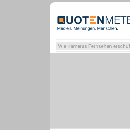
Wie Kameras Fernsehen erschu
Vergessene Serien
Von Weima
Globaler Süden
Das Ende vo
Upfronts25
AktenzeichenXY-
What the Game
Rassismus