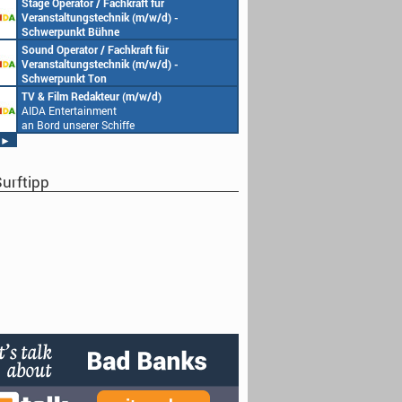
Stage Operator / Fachkraft für
Veranstaltungstechnik (m/w/d) -
Schwerpunkt Bühne
AIDA Entertainment
Sound Operator / Fachkraft für
an Bord unserer Schiffe
Veranstaltungstechnik (m/w/d) -
Schwerpunkt Ton
AIDA Entertainment
TV & Film Redakteur (m/w/d)
an Bord unserer Schiffe
AIDA Entertainment
an Bord unserer Schiffe
►
urftipp