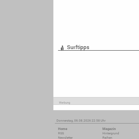
Surftipps
Werbung
Donnerstag, 06.08.2026 22:58 Uhr
Home
Magazin
RSS
Hintergrund
Newsletter
Reihen