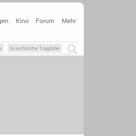
gen
Kino
Forum
Mehr
a
Griechische Tragödie
m
Die Macht der KI
26
nisvergabe
dcast-Reviews
Upfronts21