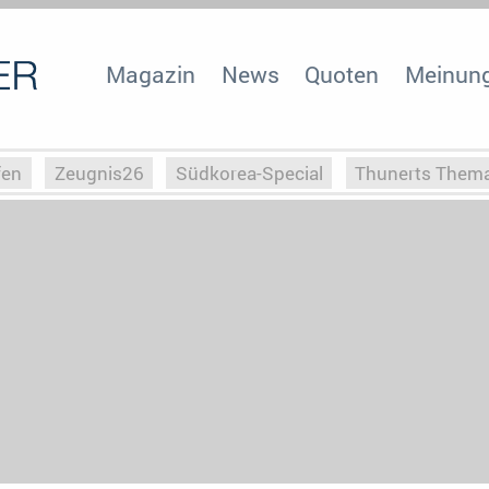
Magazin
News
Quoten
Meinun
fen
Zeugnis26
Südkorea-Special
Thunerts Them
r zu Hitler
Die Serientheorie
Faszination Horrorfil
n
Halloweeen
Weihnachts-Special
ZeugUpfronts
Special
Buchclub
Heim-EM
Screenforce25
Po
Buchclub
YouTuber
eSport im TV
Screenforce