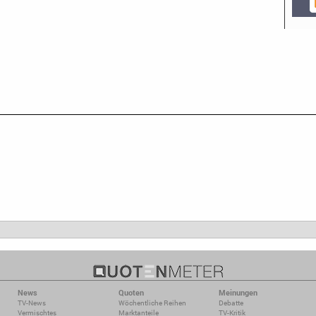
News
Quoten
Meinungen
TV-News
Wöchentliche Reihen
Debatte
Vermischtes
Marktanteile
TV-Kritik