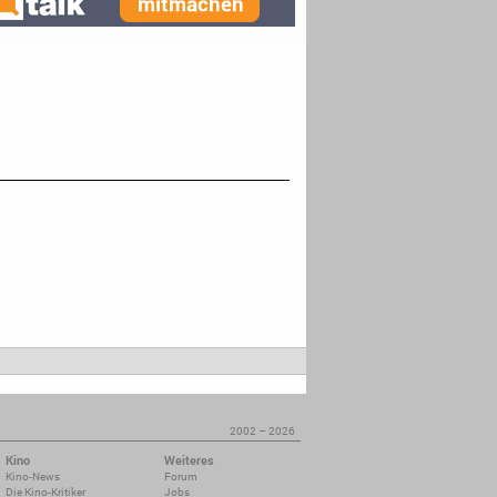
2002 – 2026
Kino
Weiteres
Kino-News
Forum
Die Kino-Kritiker
Jobs