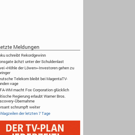
etzte Meldungen
ku schreibt Rekordgewinn
onsgate ächzt unter der Schuldenlast
ei «Höhle der Löwen»-Investoren gehen zu
ringer
utsche Telekom bleibt bei MagentaTV-
unden vage
FA-WM macht Fox Corporation glücklich
itische Regierung erlaubt Warner Bros.
iscovery-Übernahme
rsant schrumpft weiter
hlagzeilen der letzten 7 Tage