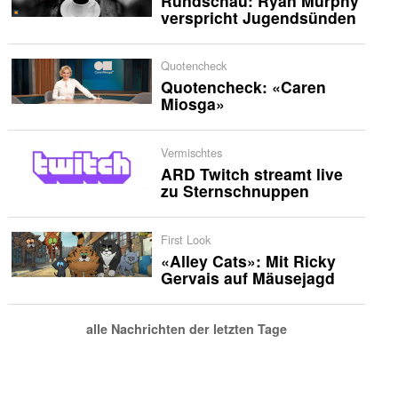
Rundschau: Ryan Murphy
verspricht Jugendsünden
Quotencheck
Quotencheck: «Caren
Miosga»
Vermischtes
ARD Twitch streamt live
zu Sternschnuppen
First Look
«Alley Cats»: Mit Ricky
Gervais auf Mäusejagd
alle Nachrichten der letzten Tage