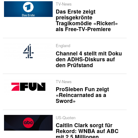
TV-News
Das Erste zeigt
preisgekrönte
Tragikomödie «Rickerl»
als Free-TV-Premiere
England
Channel 4 stellt mit Doku
den ADHS-Diskurs auf
den Prüfstand
TV-News
ProSieben Fun zeigt
«Reincarnated as a
Sword»
US-Quoten
Caitlin Clark sorgt für
Rekord: WNBA auf ABC
mit 2,5 Millionen