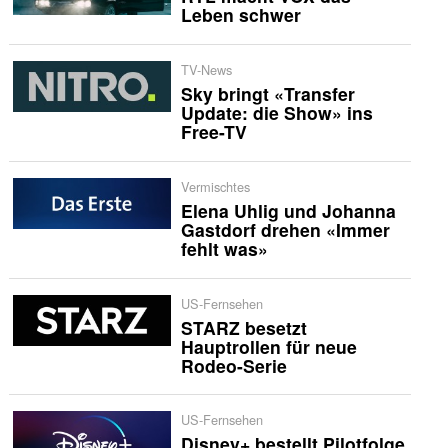
Leben schwer
TV-News
Sky bringt «Transfer
Update: die Show» ins
Free-TV
Vermischtes
Elena Uhlig und Johanna
Gastdorf drehen «Immer
fehlt was»
US-Fernsehen
STARZ besetzt
Hauptrollen für neue
Rodeo-Serie
US-Fernsehen
Disney+ bestellt Pilotfolge