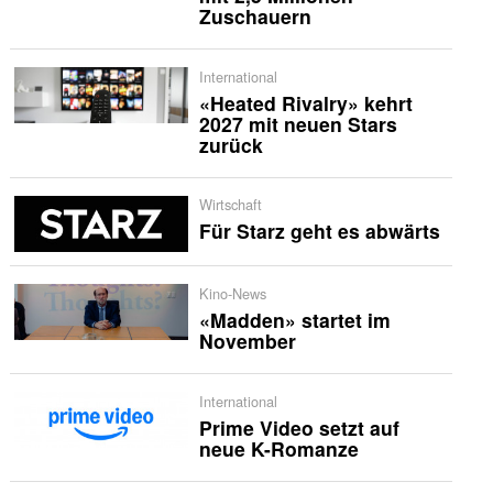
Zuschauern
International
«Heated Rivalry» kehrt
2027 mit neuen Stars
zurück
Wirtschaft
Für Starz geht es abwärts
Kino-News
«Madden» startet im
November
International
Prime Video setzt auf
neue K-Romanze