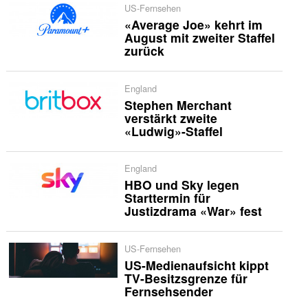
US-Fernsehen
«Average Joe» kehrt im
August mit zweiter Staffel
zurück
England
Stephen Merchant
verstärkt zweite
«Ludwig»-Staffel
England
HBO und Sky legen
Starttermin für
Justizdrama «War» fest
US-Fernsehen
US-Medienaufsicht kippt
TV-Besitzsgrenze für
Fernsehsender