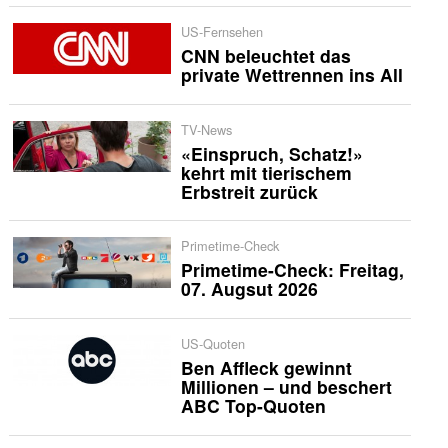
US-Fernsehen
CNN beleuchtet das
private Wettrennen ins All
TV-News
«Einspruch, Schatz!»
kehrt mit tierischem
Erbstreit zurück
Primetime-Check
Primetime-Check: Freitag,
07. Augsut 2026
US-Quoten
Ben Affleck gewinnt
Millionen – und beschert
ABC Top-Quoten