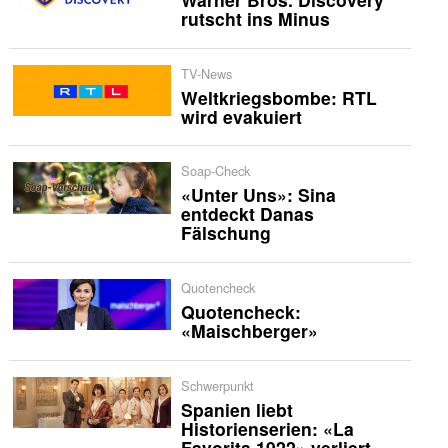
rutscht ins Minus
TV-News
Weltkriegsbombe: RTL
wird evakuiert
Soap-Check
«Unter Uns»: Sina
entdeckt Danas
Fälschung
Quotencheck
Quotencheck:
«Maischberger»
Schwerpunkt
Spanien liebt
Historienserien: «La
Favorita 1922» verliert