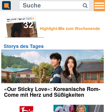
32
Gleich auf Quotenmeter:
Highlight-Mix zum Wochenende
Tango zwischen Lifestyle und
Authentizität
Storys des Tages
«Our Sticky Love»: Koreanische Rom-
Come mit Herz und Süßigkeiten