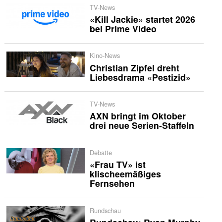
TV-News
«Kill Jackie» startet 2026
bei Prime Video
Kino-News
Christian Zipfel dreht
Liebesdrama «Pestizid»
TV-News
AXN bringt im Oktober
drei neue Serien-Staffeln
Debatte
«Frau TV» ist
klischeemäßiges
Fernsehen
Rundschau