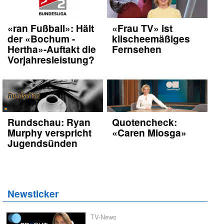
«ran Fußball»: Hält
«Frau TV» ist
der «Bochum -
klischeemäßiges
Hertha»-Auftakt die
Fernsehen
Vorjahresleistung?
Rundschau: Ryan
Quotencheck:
Murphy verspricht
«Caren Miosga»
Jugendsünden
Newsticker
TV-News