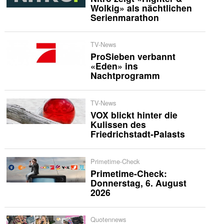
Wolkig» als nächtlichen
Serienmarathon
TV-News
ProSieben verbannt
«Eden» ins
Nachtprogramm
TV-News
VOX blickt hinter die
Kulissen des
Friedrichstadt-Palasts
Primetime-Check
Primetime-Check:
Donnerstag, 6. August
2026
Quotennews