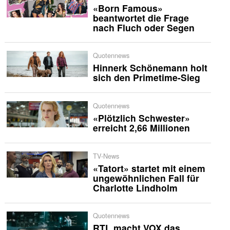
«Born Famous»
beantwortet die Frage
nach Fluch oder Segen
Quotennews
Hinnerk Schönemann holt
sich den Primetime-Sieg
Quotennews
«Plötzlich Schwester»
erreicht 2,66 Millionen
TV-News
«Tatort» startet mit einem
ungewöhnlichen Fall für
Charlotte Lindholm
Quotennews
RTL macht VOX das