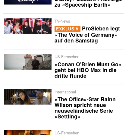
zu «Spaceship Earth»
TV-News
ProSieben legt
EXKLUSIV
«The Voice of Germany»
auf den Samstag
US-Fernsehen
«Conan O'Brien Must Go»
geht bei HBO Max in die
dritte Runde
International
«The Office»-Star Rainn
Wilson spricht neue
neuseeländische Serie
«Settling»
US-Fernsehen