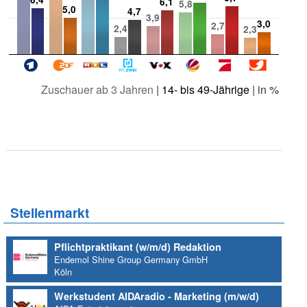
6,1
5,8
5,0
4,7
3,9
3,0
2,7
2,4
2,3
Zuschauer ab 3 Jahren
|
14- bis 49-Jährige
| in %
Stellenmarkt
Pflichtpraktikant (w/m/d) Redaktion
Endemol Shine Group Germany GmbH
Köln
Werkstudent AIDAradio - Marketing (m/w/d)