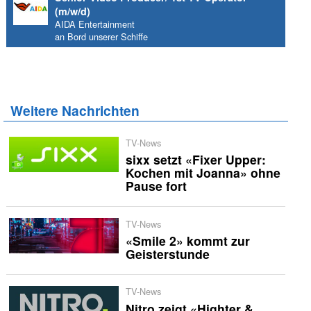
(m/w/d)
AIDA Entertainment
an Bord unserer Schiffe
Weitere Nachrichten
TV-News
sixx setzt «Fixer Upper:
Kochen mit Joanna» ohne
Pause fort
TV-News
«Smile 2» kommt zur
Geisterstunde
TV-News
Nitro zeigt «Highter &