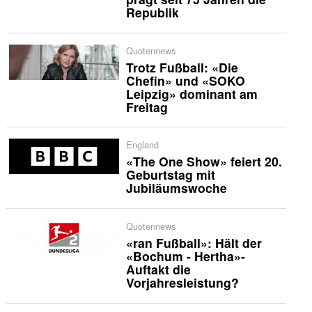
Republik
Quotennews
Trotz Fußball: «Die
Chefin» und «SOKO
Leipzig» dominant am
Freitag
England
«The One Show» feiert 20.
Geburtstag mit
Jubiläumswoche
Quotennews
«ran Fußball»: Hält der
«Bochum - Hertha»-
Auftakt die
Vorjahresleistung?