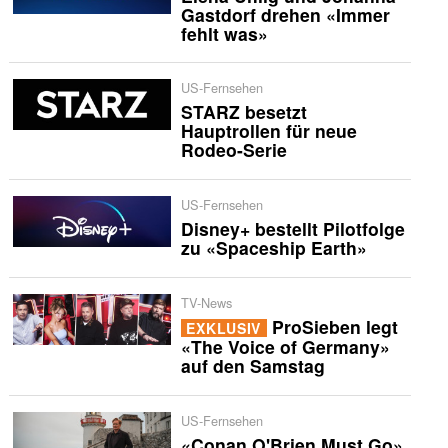
Gastdorf drehen «Immer
fehlt was»
US-Fernsehen
STARZ besetzt
Hauptrollen für neue
Rodeo-Serie
US-Fernsehen
Disney+ bestellt Pilotfolge
zu «Spaceship Earth»
TV-News
ProSieben legt
EXKLUSIV
«The Voice of Germany»
auf den Samstag
US-Fernsehen
«Conan O'Brien Must Go»