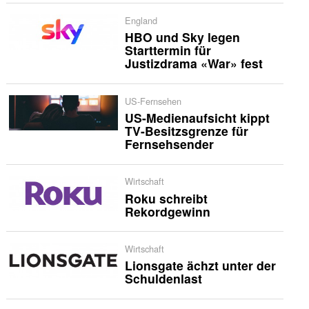
England
HBO und Sky legen
Starttermin für
Justizdrama «War» fest
US-Fernsehen
US-Medienaufsicht kippt
TV-Besitzsgrenze für
Fernsehsender
Wirtschaft
Roku schreibt
Rekordgewinn
Wirtschaft
Lionsgate ächzt unter der
Schuldenlast