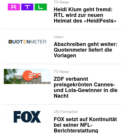
TV-News
Heidi Klum geht fremd:
RTL wird zur neuen
Heimat des «HeidiFests»
Intern
Abschreiben geht weiter:
Quotenmeter liefert die
Vorlagen
TV-News
ZDF verbannt
preisgekrönten Cannes-
und Lola-Gewinner in die
Nacht
US-Fernsehen
FOX setzt auf Kontinuität
bei seiner NFL-
Berichterstattung