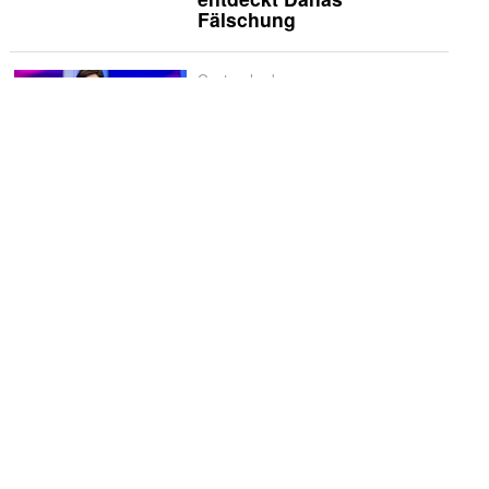
Fälschung
Quotencheck
Quotencheck:
«Maischberger»
Schwerpunkt
Spanien liebt
Historienserien: «La
Favorita 1922» verliert
schnell an Glanz
Vermischtes
Godehard Giese und
Ursina Lardi treten zum
«Duell» an
Die Kritiker
Die Kritiker: «Nix ist fix»