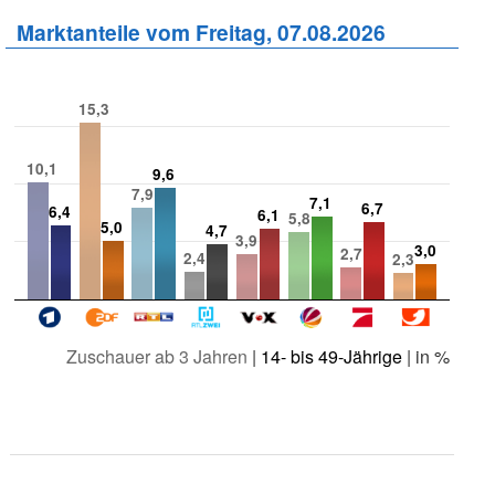
Marktanteile vom Freitag, 07.08.2026
15,3
10,1
9,6
7,9
7,1
6,7
6,4
6,1
5,8
5,0
4,7
3,9
3,0
2,7
2,4
2,3
Zuschauer ab 3 Jahren
|
14- bis 49-Jährige
| in %