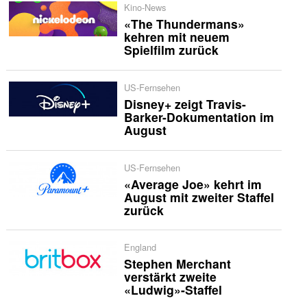
Kino-News
«The Thundermans»
kehren mit neuem
Spielfilm zurück
US-Fernsehen
Disney+ zeigt Travis-
Barker-Dokumentation im
August
US-Fernsehen
«Average Joe» kehrt im
August mit zweiter Staffel
zurück
England
Stephen Merchant
verstärkt zweite
«Ludwig»-Staffel