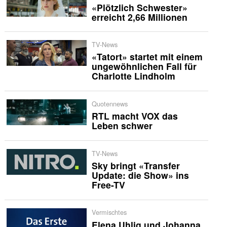
«Plötzlich Schwester»
erreicht 2,66 Millionen
TV-News
«Tatort» startet mit einem
ungewöhnlichen Fall für
Charlotte Lindholm
Quotennews
RTL macht VOX das
Leben schwer
TV-News
Sky bringt «Transfer
Update: die Show» ins
Free-TV
Vermischtes
Elena Uhlig und Johanna