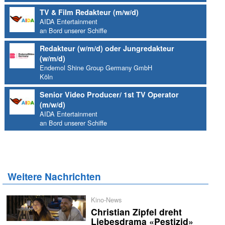
TV & Film Redakteur (m/w/d)
AIDA Entertainment
an Bord unserer Schiffe
Redakteur (w/m/d) oder Jungredakteur
(w/m/d)
Endemol Shine Group Germany GmbH
Köln
Senior Video Producer/ 1st TV Operator
(m/w/d)
AIDA Entertainment
an Bord unserer Schiffe
Weitere Nachrichten
Kino-News
Christian Zipfel dreht
Liebesdrama «Pestizid»