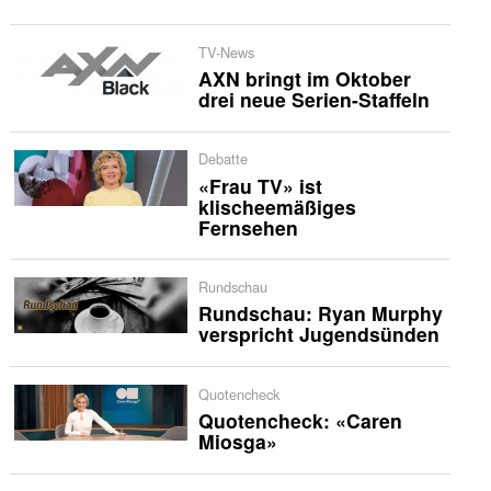
TV-News
AXN bringt im Oktober
drei neue Serien-Staffeln
Debatte
«Frau TV» ist
klischeemäßiges
Fernsehen
Rundschau
Rundschau: Ryan Murphy
verspricht Jugendsünden
Quotencheck
Quotencheck: «Caren
Miosga»