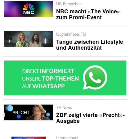
US-Fernsehen
NBC macht «The Voice»
zum Promi-Event
Quotenmeter.FM
Tango zwischen Lifestyle
und Authentizität
TV-News
ZDF zeigt vierte «Precht»-
Ausgabe
International