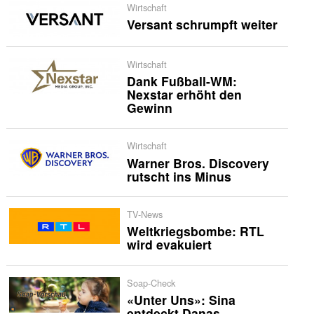
Wirtschaft
Versant schrumpft weiter
Wirtschaft
Dank Fußball-WM:
Nexstar erhöht den
Gewinn
Wirtschaft
Warner Bros. Discovery
rutscht ins Minus
TV-News
Weltkriegsbombe: RTL
wird evakuiert
Soap-Check
«Unter Uns»: Sina
entdeckt Danas