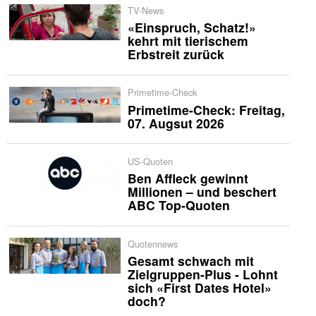
TV-News
«Einspruch, Schatz!»
kehrt mit tierischem
Erbstreit zurück
Primetime-Check
Primetime-Check: Freitag,
07. Augsut 2026
US-Quoten
Ben Affleck gewinnt
Millionen – und beschert
ABC Top-Quoten
Quotennews
Gesamt schwach mit
Zielgruppen-Plus - Lohnt
sich «First Dates Hotel»
doch?