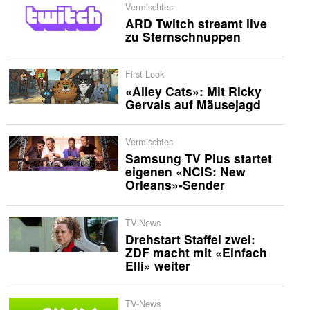
Vermischtes
ARD Twitch streamt live
zu Sternschnuppen
First Look
«Alley Cats»: Mit Ricky
Gervais auf Mäusejagd
Vermischtes
Samsung TV Plus startet
eigenen «NCIS: New
Orleans»-Sender
TV-News
Drehstart Staffel zwei:
ZDF macht mit «Einfach
Elli» weiter
TV-News