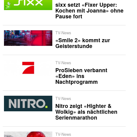
sixx setzt «Fixer Upper:
Kochen mit Joanna» ohne
Pause fort
TV-News
«Smile 2» kommt zur
Geisterstunde
TV-News
ProSieben verbannt
«Eden» ins
Nachtprogramm
TV-News
Nitro zeigt «Highter &
Wolkig» als nächtlichen
Serienmarathon
TV-News