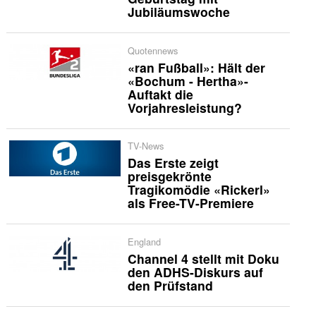
Jubiläumswoche
Quotennews
«ran Fußball»: Hält der
«Bochum - Hertha»-
Auftakt die
Vorjahresleistung?
TV-News
Das Erste zeigt
preisgekrönte
Tragikomödie «Rickerl»
als Free-TV-Premiere
England
Channel 4 stellt mit Doku
den ADHS-Diskurs auf
den Prüfstand