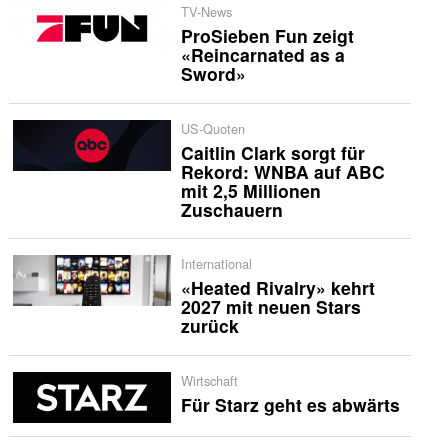
TV-News
ProSieben Fun zeigt
«Reincarnated as a
Sword»
US-Quoten
Caitlin Clark sorgt für
Rekord: WNBA auf ABC
mit 2,5 Millionen
Zuschauern
International
«Heated Rivalry» kehrt
2027 mit neuen Stars
zurück
Wirtschaft
Für Starz geht es abwärts