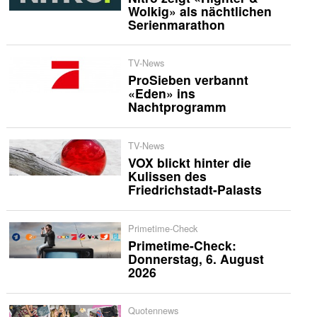
Wolkig» als nächtlichen
Serienmarathon
TV-News
ProSieben verbannt
«Eden» ins
Nachtprogramm
TV-News
VOX blickt hinter die
Kulissen des
Friedrichstadt-Palasts
Primetime-Check
Primetime-Check:
Donnerstag, 6. August
2026
Quotennews