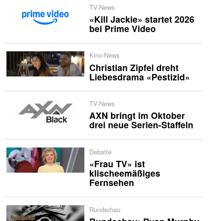
TV-News
«Kill Jackie» startet 2026
bei Prime Video
Kino-News
Christian Zipfel dreht
Liebesdrama «Pestizid»
TV-News
AXN bringt im Oktober
drei neue Serien-Staffeln
Debatte
«Frau TV» ist
klischeemäßiges
Fernsehen
Rundschau