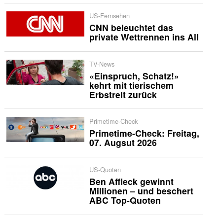
US-Fernsehen
CNN beleuchtet das
private Wettrennen ins All
TV-News
«Einspruch, Schatz!»
kehrt mit tierischem
Erbstreit zurück
Primetime-Check
Primetime-Check: Freitag,
07. Augsut 2026
US-Quoten
Ben Affleck gewinnt
Millionen – und beschert
ABC Top-Quoten