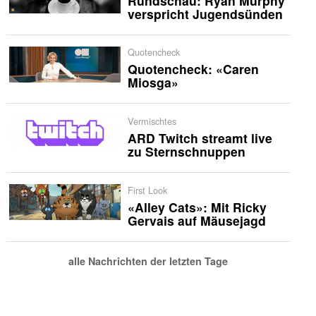
Rundschau: Ryan Murphy
verspricht Jugendsünden
Quotencheck
Quotencheck: «Caren
Miosga»
Vermischtes
ARD Twitch streamt live
zu Sternschnuppen
First Look
«Alley Cats»: Mit Ricky
Gervais auf Mäusejagd
alle Nachrichten der letzten Tage