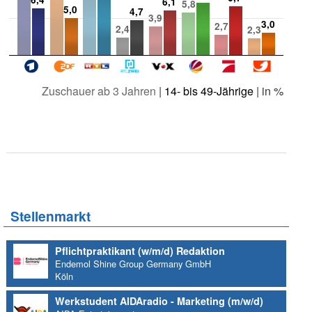
6,1
5,8
5,0
4,7
3,9
3,0
2,7
2,4
2,3
Zuschauer ab 3 Jahren
|
14- bis 49-Jährige
| in %
Stellenmarkt
Pflichtpraktikant (w/m/d) Redaktion
Endemol Shine Group Germany GmbH
Köln
Werkstudent AIDAradio - Marketing (m/w/d)