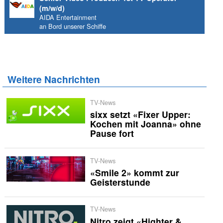
(m/w/d)
AIDA Entertainment
an Bord unserer Schiffe
Weitere Nachrichten
TV-News
sixx setzt «Fixer Upper:
Kochen mit Joanna» ohne
Pause fort
TV-News
«Smile 2» kommt zur
Geisterstunde
TV-News
Nitro zeigt «Highter &