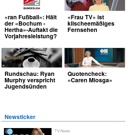
«ran Fußball»: Hält
«Frau TV» ist
der «Bochum -
klischeemäßiges
Hertha»-Auftakt die
Fernsehen
Vorjahresleistung?
Rundschau: Ryan
Quotencheck:
Murphy verspricht
«Caren Miosga»
Jugendsünden
Newsticker
TV-News