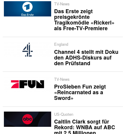
TV-News
Das Erste zeigt
preisgekrönte
Tragikomödie «Rickerl»
als Free-TV-Premiere
England
Channel 4 stellt mit Doku
den ADHS-Diskurs auf
den Prüfstand
TV-News
ProSieben Fun zeigt
«Reincarnated as a
Sword»
US-Quoten
Caitlin Clark sorgt für
Rekord: WNBA auf ABC
mit 2,5 Millionen