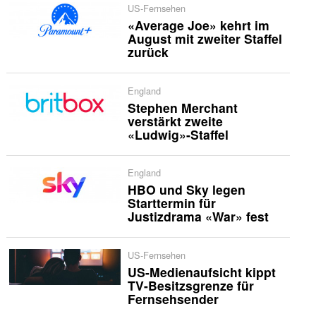
US-Fernsehen
«Average Joe» kehrt im
August mit zweiter Staffel
zurück
England
Stephen Merchant
verstärkt zweite
«Ludwig»-Staffel
England
HBO und Sky legen
Starttermin für
Justizdrama «War» fest
US-Fernsehen
US-Medienaufsicht kippt
TV-Besitzsgrenze für
Fernsehsender