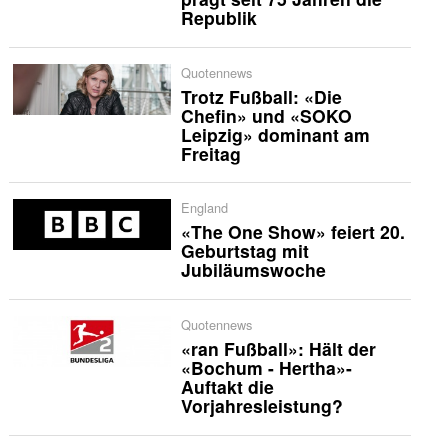
Republik
Quotennews
Trotz Fußball: «Die
Chefin» und «SOKO
Leipzig» dominant am
Freitag
England
«The One Show» feiert 20.
Geburtstag mit
Jubiläumswoche
Quotennews
«ran Fußball»: Hält der
«Bochum - Hertha»-
Auftakt die
Vorjahresleistung?