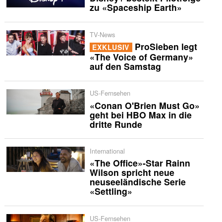
zu «Spaceship Earth»
TV-News
ProSieben legt
EXKLUSIV
«The Voice of Germany»
auf den Samstag
US-Fernsehen
«Conan O'Brien Must Go»
geht bei HBO Max in die
dritte Runde
International
«The Office»-Star Rainn
Wilson spricht neue
neuseeländische Serie
«Settling»
US-Fernsehen