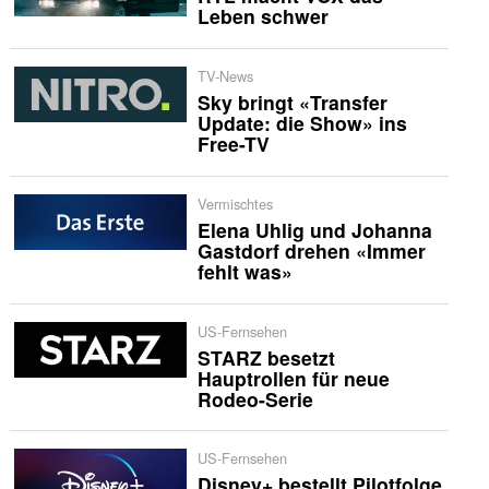
Leben schwer
TV-News
Sky bringt «Transfer
Update: die Show» ins
Free-TV
Vermischtes
Elena Uhlig und Johanna
Gastdorf drehen «Immer
fehlt was»
US-Fernsehen
STARZ besetzt
Hauptrollen für neue
Rodeo-Serie
US-Fernsehen
Disney+ bestellt Pilotfolge