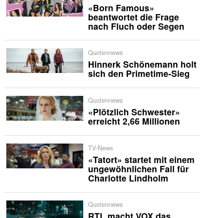
«Born Famous»
beantwortet die Frage
nach Fluch oder Segen
Quotennews
Hinnerk Schönemann holt
sich den Primetime-Sieg
Quotennews
«Plötzlich Schwester»
erreicht 2,66 Millionen
TV-News
«Tatort» startet mit einem
ungewöhnlichen Fall für
Charlotte Lindholm
Quotennews
RTL macht VOX das