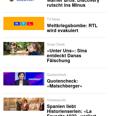
rutscht ins Minus
TV-News
Weltkriegsbombe: RTL
wird evakuiert
Soap-Check
«Unter Uns»: Sina
entdeckt Danas
Fälschung
Quotencheck
Quotencheck:
«Maischberger»
Schwerpunkt
Spanien liebt
Historienserien: «La
Favorita 1922» verliert