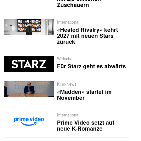
Zuschauern
International
«Heated Rivalry» kehrt
2027 mit neuen Stars
zurück
Wirtschaft
Für Starz geht es abwärts
Kino-News
«Madden» startet im
November
International
Prime Video setzt auf
neue K-Romanze