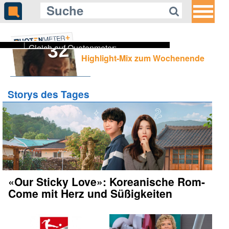
32
Gleich auf Quotenmeter:
Highlight-Mix zum Wochenende
Tango zwischen Lifestyle und
Authentizität
Storys des Tages
«Our Sticky Love»: Koreanische Rom-
Come mit Herz und Süßigkeiten