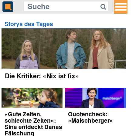
Storys des Tages
Gleich auf Quotenmeter:
Werbeerlöse bei ProSiebenSat.1
sinken weiter
Die Kritiker: «Nix ist fix»
«Gute Zeiten,
Quotencheck:
schlechte Zeiten»:
«Maischberger»
Sina entdeckt Danas
Fälschung