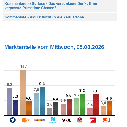
Kommentare • «Surface - Das versunkene Dorf»: Eine
verpasste Primetime-Chance?
Kommentare • AMC rutscht in die Verlustzone
Marktanteile vom Mittwoch, 05.08.2026
15,1
9,4
9,2
7,5
7,2
7,0
5,7
5,6
5,3
4,6
4,6
4,4
3,9
3,0
2,6
2,4