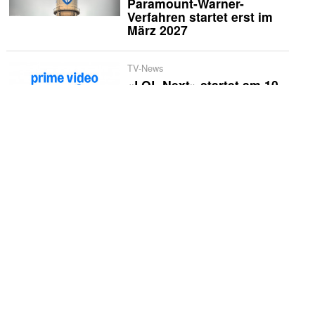
Paramount-Warner-
Verfahren startet erst im
März 2027
TV-News
«LOL Next» startet am 10.
September
TV-News
Marcus Fahn geht wieder
auf Hüttentour durch
Bayern
TV-News
Prime Video holt sich
Streaming-Rechte am
«Baywatch»-Reboot
Wirtschaft