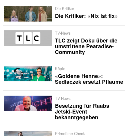
Die Kritiker
Die Kritiker: «Nix ist fix»
TV-News
TLC zeigt Doku über die
umstrittene Pearadise-
Community
Köpfe
«Goldene Henne»:
Sedlaczek ersetzt Pflaume
TV-News
Besetzung für Raabs
Jetski-Event
bekanntgegeben
Primetime-Check