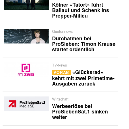
Kölner «Tatort» führt
Ballauf und Schenk ins
Prepper-Milieu
Quotennews
Durchatmen bei
ProSieben: Timon Krause
startet ordentlich
TV-News
«Glücksrad»
VORAB
kehrt mit zwei Primetime-
Ausgaben zurück
Wirtschaft
Werbeerlöse bei
ProSiebenSat.1 sinken
weiter