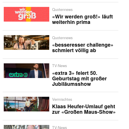
Quotennews
«Wir werden groß!» läuft
weiterhin prima
Quotennews
«besseresser challenge»
schmiert völlig ab
TV-News
«extra 3» feiert 50.
Geburtstag mit großer
Jubiläumsshow
Vermischtes
Klaas Heufer-Umlauf geht
zur «Großen Maus-Show»
TV-News