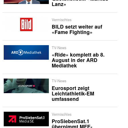
Lanz»
Vermischtes
BILD setzt weiter auf
«Fame Fighting»
TV-News
«Ride» komplett ab 8.
August in der ARD
Mediathek
TV-News
Eurosport zeigt
Leichtathletik-EM
umfassend
Vermischtes
ProSiebenSat.1
übernimmt MFE-