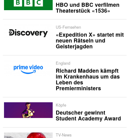
HBO und BBC verfilmen
Theaterstück «1536»
US-Fernsehen
«Expedition X» startet mit
neuen Rätseln und
Geisterjagden
England
Richard Madden kämpft
im Krankenhaus um das
Leben des
Premierministers
Köpfe
Deutscher gewinnt
Student Academy Award
TV-News