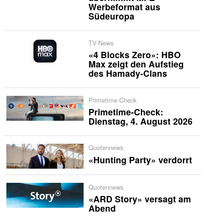
Werbeformat aus
Südeuropa
TV-News
«4 Blocks Zero»: HBO
Max zeigt den Aufstieg
des Hamady-Clans
Primetime-Check
Primetime-Check:
Dienstag, 4. August 2026
Quotennews
«Hunting Party» verdorrt
Quotennews
«ARD Story» versagt am
Abend