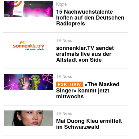
Köpfe
15 Nachwuchstalente
hoffen auf den Deutschen
Radiopreis
TV-News
sonnenklar.TV sendet
erstmals live aus der
Altstadt von Side
TV-News
«The Masked
EXKLUSIV
Singer» kommt jetzt
mittwochs
TV-News
Mai Duong Kieu ermittelt
im Schwarzwald