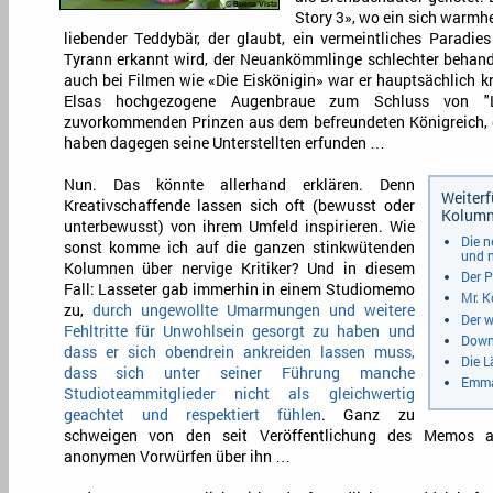
Story 3», wo ein sich warm
liebender Teddybär, der glaubt, ein vermeintliches Paradies
Tyrann erkannt wird, der Neuankömmlinge schlechter behande
auch bei Filmen wie «Die Eiskönigin» war er hauptsächlich kr
Elsas hochgezogene Augenbraue zum Schluss von "L
zuvorkommenden Prinzen aus dem befreundeten Königreich, der
haben dagegen seine Unterstellten erfunden …
Nun. Das könnte allerhand erklären. Denn
Weiterf
Kreativschaffende lassen sich oft (bewusst oder
Kolum
unterbewusst) von ihrem Umfeld inspirieren. Wie
Die n
sonst komme ich auf die ganzen stinkwütenden
und 
Kolumnen über nervige Kritiker? Und in diesem
Der P
Fall: Lasseter gab immerhin in einem Studiomemo
Mr. 
zu,
durch ungewollte Umarmungen und weitere
Der 
Fehltritte für Unwohlsein gesorgt zu haben und
Down 
dass er sich obendrein ankreiden lassen muss,
Die L
dass sich unter seiner Führung manche
Emma
Studioteammitglieder nicht als gleichwertig
geachtet und respektiert fühlen
. Ganz zu
schweigen von den seit Veröffentlichung des Memos an
anonymen Vorwürfen über ihn …