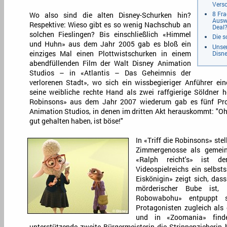
Vers
8 Fra
Wo also sind die alten Disney-Schurken hin?
Auswi
Respektive: Wieso gibt es so wenig Nachschub an
Deal
solchen Fieslingen? Bis einschließlich «Himmel
Die s
und Huhn» aus dem Jahr 2005 gab es bloß ein
Unser
Disn
einziges Mal einen Plottwistschurken in einem
abendfüllenden Film der Walt Disney Animation
Studios – in «Atlantis – Das Geheimnis der
verlorenen Stadt», wo sich ein wissbegieriger Anführer ei
seine weibliche rechte Hand als zwei raffgierige Söldner he
Robinsons» aus dem Jahr 2007 wiederum gab es fünf Pro
Animation Studios, in denen im dritten Akt herauskommt: "Oh n
gut gehalten haben, ist böse!"
In «Triff die Robinsons» stel
Zimmergenosse als gemeine
«Ralph reicht's» ist d
Videospielreichs ein selbst
Eiskönigin» zeigt sich, das
mörderischer Bube ist,
Robowabohu» entpuppt s
Protagonisten zugleich als
und in «Zoomania» find