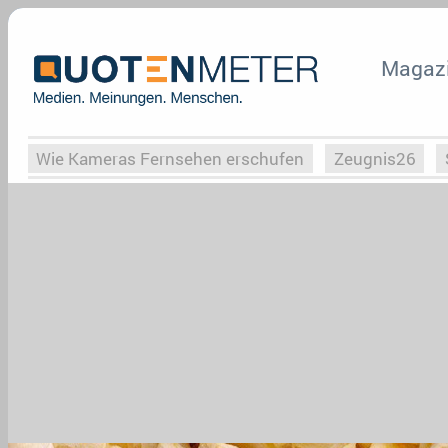
Magaz
Wie Kameras Fernsehen erschufen
Zeugnis26
Vergessene Serien
Von Weimar zu Hitler
Die Se
Globaler Süden
Das Ende von
Halloweeen
W
Upfronts25
AktenzeichenXY-Special
Buchclub
What the Game
Rassismus
Buchclub
YouTu