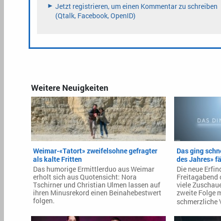
Weitere Neuigkeiten
Weimar-«Tatort» zweifelsohne gefragter
Das ging schne
als kalte Fritten
des Jahres» fäl
Das humorige Ermittlerduo aus Weimar
Die neue Erfi
erholt sich aus Quotensicht: Nora
Freitagabend o
Tschirner und Christian Ulmen lassen auf
viele Zuschau
ihren Minusrekord einen Beinahebestwert
zweite Folge
folgen.
schmerzliche 