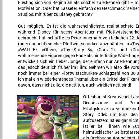
Fiesling sich von Beginn an als solcher zu erkennen gibt – ma
Motiviation. Oder hat Lasseter einfach den Geschmack "seiner
Studios, mit rüber zu Disney gebracht?
Gut möglich. Es ist die wahrscheinlichste, realistischste
während Disney für sechs Abenteuer mit Plottwistschur
gebraucht hat, schaffte es Pixar innerhalb von lediglich 22 
(oder gar acht) solcher Plottwistschurken anzuhäufen. In «Toy
«WALL-E», «Oben», «Toy Story 3», «Cars 2» und «Coco
wohlmeinende Figuren gegen Ende als hinterlistige Widerlinge
entwickelt sich ein lieber Junge, der einfach nur Anerkennu
das jedoch deutlich früher im Film. Nehmen wir also die vors
noch immer bei einer Plottwistschurken-Schlagzahl von 36,
ich mal ein wiederkehrendes Thema! Über ein Drittel der Pixar
davon, dass nicht alle, die nett tun, auch wirklich nett sind!
Offenbar ist Kreativchef Las
Renaissance und Pixa
Erfolgskurve zu verdanken 
Story. Oder, um kurz den
aufzusetzen: Ist es gar nicht
ist er bei Filmen wie «C
heimtückischer Selbstdarstel
als Drehbuchautor gelistet.