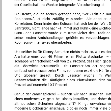
unterstützende zweite Bürgermeisterin die Strippenzieherin h
der Gesellschaft ins Wanken bringenden Verschwörung ist.
Die Grenze, die ich soeben gezogen habe, "vor «Triff die Ro
Robinsons»", ist nicht zufällig entstanden. Sie orientiert 
Korrelation: Denn hinter den Kulissen hat sich bei den Walt
Jahr 2006, nicht lange nach «Himmel und Huhn», eine wichtige
Guru John Lasseter wurde zum Kreativleiter des Traditio
seinen ersten Amtshandlungen gehörte es, vorzuschlagen, 
Robinsons» intensiv zu überarbeiten.
Und seither ist für Disney-Schurken nichts mehr so, wie es ein
Ära hatte einer von 46 Filmen einen Plottwistschurken –
schlappe Wahrscheinlichkeit von 2,2 Prozent, dass sich gege
als Bösewicht herausstellt. Die Lasseter-Ära der sogena
umfasst unterdessen zehn Filme, von denen exakt die Hälfte 
Und globaler gesagt: Durch Lasseter wuchs im Walt-D
Gesamtschaffen die Häufigkeit eines Plottwistschurken v
Prozent auf nunmehr 10,7 Prozent.
Genug der Zahlenspielerei – suchen wir nach Ursachen. Hat
einen modernen Zeitgeist bei Disney installiert, und daher 
altmodischen Schurken abgeschafft? Klingt unwahrsche
moderne Blockbuster anschaue, gibt es noch immer viele po