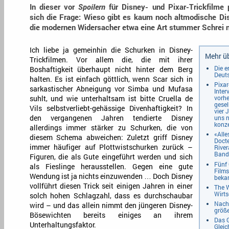
In dieser vor
Spoilern
für Disney- und Pixar-Trickfilme 
sich die Frage: Wieso gibt es kaum noch altmodische Di
die modernen Widersacher etwa eine Art stummer Schrei n
Ich liebe ja gemeinhin die Schurken in Disney-
Mehr üb
Trickfilmen. Vor allem die, die mit ihrer
Die e
Boshaftigkeit überhaupt nicht hinter dem Berg
Deut
halten. Es ist einfach göttlich, wenn Scar sich in
Pixa
sarkastischer Abneigung vor Simba und Mufasa
Inter
vorhe
suhlt, und wie unterhaltsam ist bitte Cruella de
gesel
Vils selbstverliebt-gehässige Divenhaftigkeit? In
vier 
uns n
den vergangenen Jahren tendierte Disney
konze
allerdings immer stärker zu Schurken, die von
«Alle
diesem Schema abweichen: Zuletzt griff Disney
Doct
immer häufiger auf Plottwistschurken zurück –
River
Band
Figuren, die als Gute eingeführt werden und sich
Fünf 
als Fieslinge herausstellen. Gegen eine gute
Films
Wendung ist ja nichts einzuwenden … Doch Disney
beka
vollführt diesen Trick seit einigen Jahren in einer
The 
Wirts
solch hohen Schlagzahl, dass es durchschaubar
Nach 
wird – und das allein nimmt den jüngeren Disney-
größe
Bösewichten bereits einiges an ihrem
Das G
Unterhaltungsfaktor.
Gleic