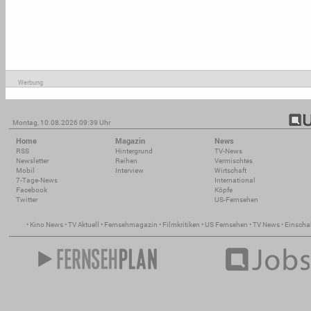
Werbung
Montag, 10.08.2026 09:39 Uhr
Home
Magazin
News
RSS
Hintergrund
TV-News
Newsletter
Reihen
Vermischtes
Mobil
Interview
Wirtschaft
7-Tage-News
International
Facebook
Köpfe
Twitter
US-Fernsehen
•
Kino News
•
TV Aktuell
•
Fernsehmagazin
•
Filmkritiken
•
US Fernsehen
•
TV News
•
Einscha