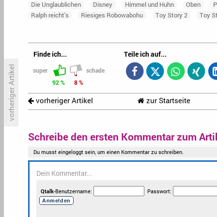
Die Unglaublichen
Disney
Himmel und Huhn
Oben
P
Ralph reicht's
Riesiges Robowabohu
Toy Story 2
Toy S
Finde ich...
Teile ich auf...
vorheriger Artikel
super
schade
92 %
8 %
vorheriger Artikel
zur Startseite
«Celebrity Big Brother» steigert
«
sich, Olympia wieder oberhalb
G
der 20-Millionen-Marke
Schreibe den ersten Kommentar zum Arti