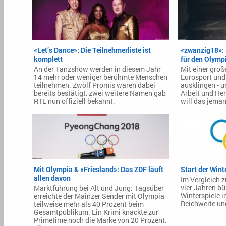
«Let’s Dance»: Die Teilnehmerliste ist
«zwanzig18»:
komplett
für den Olymp
An der Tanzshow werden in diesem Jahr
Mit einer gro
14 mehr oder weniger berühmte Menschen
Eurosport und
teilnehmen. Zwölf Promis waren dabei
ausklingen - u
bereits bestätigt, zwei weitere Namen gab
Arbeit und Her
RTL nun offiziell bekannt.
will das jema
Mit Olympia & «Friesland»: Das ZDF läuft
Start der Win
allen davon
Im Vergleich z
vier Jahren bü
Marktführung bei Alt und Jung: Tagsüber
Winterspiele 
erreichte der Mainzer Sender mit Olympia
Reichweite un
teilweise mehr als 40 Prozent beim
Gesamtpublikum. Ein Krimi knackte zur
Primetime noch die Marke von 20 Prozent.