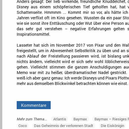
Anders gesagt: Der lieb wirkende, freundliche Knuddelchef,
Disney aus einem schöpferischen Tief geholfen hat, hat v
Schattenseite. Hmmmm ... Kommt mir so vor, als hätte ic
Jahren verflixt oft im Kino gesehen. Wussten da ein paar St
wie sie sonst ihre Enttäuschung oder Wut über eine Person a
das sehr gut verstehen – negative Erfahrungen gelten se
Inspirationsmittel.
Lasseter hat sich im November 2017 von Pixar und den Wal
freigestellt, um in Abwesenheit Selbstkritik zu üben und an 
nach Ablauf der Freistellung passieren wird, ist bislang unkl
nichts ändern, vielleicht wird er sich sehr wohl löblicherwei
gehen. Vielleicht stimmen die ganzen Anschuldigungen au
Memo war mit zu heißer, überdramatischer Nadel gestrickt.
weiß ich aber ganz genau: Ich werde Disneys und Pixars Plottw
mehr aus demselben Blickwinkel betrachten können wie einst.
Kommentare
Mehr zum Thema...
Atlantis
Baymax
Baymax – Riesiges
Coco
Das Geheimnis der verlorenen Stadt
Die Eiskönigin