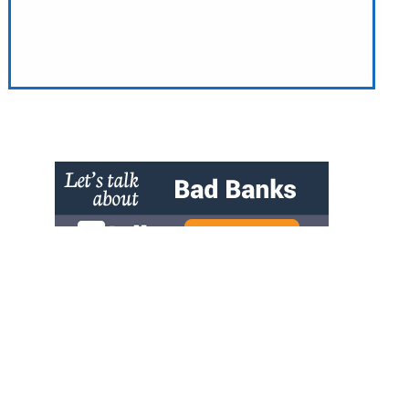
» zur Desktop-Version
Qtalk-Forum