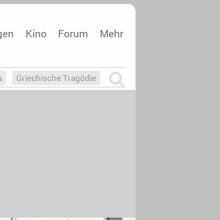
gen
Kino
Forum
Mehr
a
Griechische Tragödie
m
Die Macht der KI
26
nisvergabe
dcast-Reviews
Upfronts21