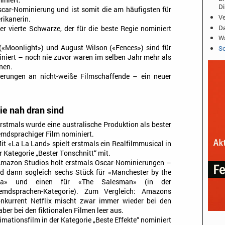
iniert.
D
 Oscar-Nominierung und ist somit die am häufigsten für
Ve
rikanerin.
Da
er vierte Schwarze, der für die beste Regie nominiert
Wa
 («Moonlight») und August Wilson («Fences») sind für
Sc
niert – noch nie zuvor waren im selben Jahr mehr als
nen.
ierungen an nicht-weiße Filmschaffende – ein neuer
ie nah dran sind
Erstmals wurde eine australische Produktion als bester
emdsprachiger Film nominiert.
Mit «La La Land» spielt erstmals ein Realfilmmusical in
r Kategorie „Bester Tonschnitt“ mit.
Amazon Studios holt erstmals Oscar-Nominierungen –
d dann sogleich sechs Stück für «Manchester by the
ea» und einen für «The Salesman» (in der
emdsprachen-Kategorie). Zum Vergleich: Amazons
nkurrent Netflix mischt zwar immer wieder bei den
ber bei den fiktionalen Filmen leer aus.
imationsfilm in der Kategorie „Beste Effekte“ nominiert