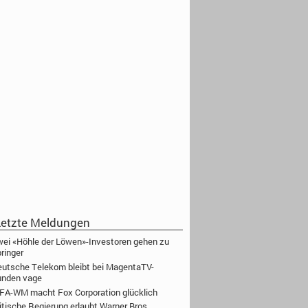
etzte Meldungen
ei «Höhle der Löwen»-Investoren gehen zu
ringer
utsche Telekom bleibt bei MagentaTV-
unden vage
FA-WM macht Fox Corporation glücklich
itische Regierung erlaubt Warner Bros.