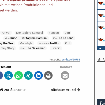
ie mit, welche Produktionen und
net werden.
Arrival
Der tapfere Samurai
Fences
Jim
Kubo – Der tapfere Samurai
La La Land
Kino
Kino
y the Sea
Moonlight
Netflix
O.J.
TV-Sender
oley Story
The Salesman
Titanic
◄
Kino
S
Kurz-URL:
qmde.de/90788
 ich auf...
Kontakt
zur Startseite
nächster Artikel