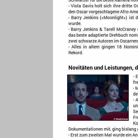
Schwarzer für die beste Kamera nom
- Viola Davis holt sich ihre dritte
den Oscar vorgeschlagene Afro-Ame
- Barry Jenkins («Moonlight») ist d
wurde.
- Barry Jenkins & Tarell McCraney
das beste adaptierte Drehbuch nomi
zwei schwarze Autoren im Oscarren
- Alles in allem gingen 18 Nomin
Rekord.
Novitäten und Leistungen, d
- 
fr
- 
de
- 
un
S
Fr
Ko
Dokumentationen mit, ging bislang a
- Erst zum zweiten Mal wurde ein An