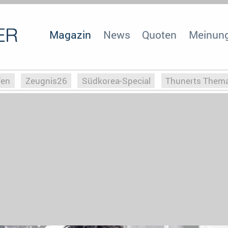
Magazin
News
Quoten
Meinun
fen
Zeugnis26
Südkorea-Special
Thunerts Them
r zu Hitler
Die Serientheorie
Faszination Horrorfil
n
Halloweeen
Weihnachts-Special
ZeugUpfronts
Special
Buchclub
Heim-EM
Screenforce25
Po
Buchclub
YouTuber
eSport im TV
Screenforce