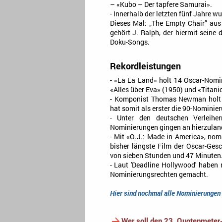
– «Kubo – Der tapfere Samurai».
- Innerhalb der letzten fünf Jahre 
Dieses Mal: „The Empty Chair” au
gehört J. Ralph, der hiermit seine 
Doku-Songs.
Rekordleistungen
- «La La Land» holt 14 Oscar-Nomi
«Alles über Eva» (1950) und «Titanic
- Komponist Thomas Newman holt s
hat somit als erster die 90-Nominie
- Unter den deutschen Verleihe
Nominierungen gingen an hierzuland
- Mit «O.J.: Made in America», nom
bisher längste Film der Oscar-Gesc
von sieben Stunden und 47 Minuten
- Laut 'Deadline Hollywood' haben
Nominierungsrechten gemacht.
Hier sind nochmal alle Nominierungen 
Wer soll den 23. Quotenmeter