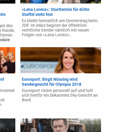
«Lena Lorenz»: Starttermin für dritte
ite
Staffel steht fest
Es bleibt heimatlich am Donnerstag beim
ZDF. Im März beginnt der öffentlich-
gen des
rechtliche Sender nämlich mit neuen
e Runde,
Folgen von «Lena Lorenz».
 Termin
pdate
ünf
Eurosport: Birgit Nössing wird
Sendergesicht für Olympia 2018
Arrested
Eurosport rüstet personell auf und holt
sich hierfür ein bekanntes Sky-Gesicht an
uch
Bord.
n