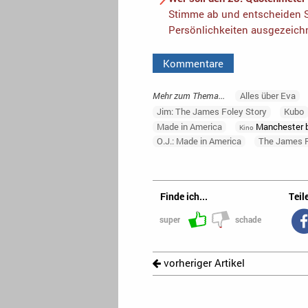
Stimme ab und entscheiden S
Persönlichkeiten ausgezeich
Kommentare
Mehr zum Thema...
Alles über Eva
Jim: The James Foley Story
Kubo
Made in America
Manchester b
Kino
O.J.: Made in America
The James F
Finde ich...
Teile
super
schade
vorheriger Artikel