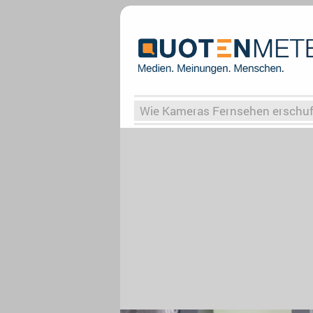
Wie Kameras Fernsehen erschu
Vergessene Serien
Von Weima
Globaler Süden
Das Ende vo
Upfronts25
AktenzeichenXY-
What the Game
Rassismus