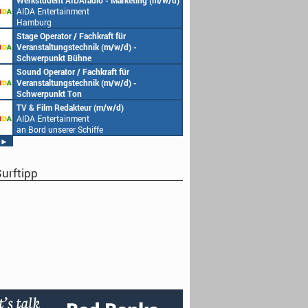
Werkstudent AIDAradio - Marketing (m/w/d)
AIDA Entertainment
Hamburg
Stage Operator / Fachkraft für
Veranstaltungstechnik (m/w/d) -
Schwerpunkt Bühne
AIDA Entertainment
Sound Operator / Fachkraft für
an Bord unserer Schiffe
Veranstaltungstechnik (m/w/d) -
Schwerpunkt Ton
AIDA Entertainment
TV & Film Redakteur (m/w/d)
an Bord unserer Schiffe
AIDA Entertainment
an Bord unserer Schiffe
►
urftipp