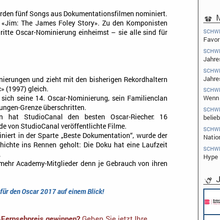
wurden fünf Songs aus Dokumentationsfilmen nominiert.
M
s «Jim: The James Foley Story». Zu den Komponisten
SCHW
dritte Oscar-Nominierung einheimst – sie alle sind für
Favori
SCHW
Jahre
SCHW
Jahre
nierungen und zieht mit den bisherigen Rekordhaltern
» (1997) gleich.
SCHW
Wenn 
ich seine 14. Oscar-Nominierung, sein Familienclan
rungen-Grenze überschritten.
SCHW
rn hat StudioCanal den besten Oscar-Riecher: 16
belieb
e von StudioCanal veröffentlichte Filme.
SCHW
iniert in der Sparte „Beste Dokumentation“, wurde der
Natio
hichte ins Rennen geholt: Die Doku hat eine Laufzeit
SCHW
.
Hype i
 mehr Academy-Mitglieder denn je Gebrauch von ihren
J
für den Oscar 2017 auf einem Blick!
-Fernsehpreis gewinnen?
Geben Sie jetzt Ihre