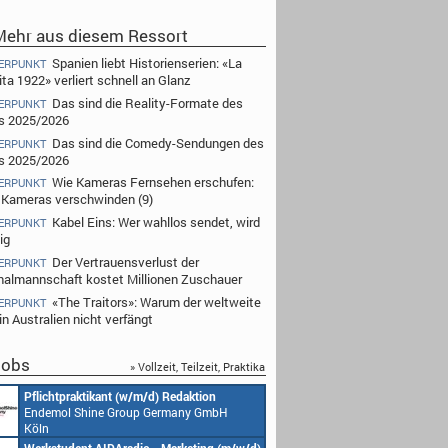
ehr aus diesem Ressort
Spanien liebt Historienserien: «La
ERPUNKT
ta 1922» verliert schnell an Glanz
Das sind die Reality-Formate des
ERPUNKT
s 2025/2026
Das sind die Comedy-Sendungen des
ERPUNKT
s 2025/2026
Wie Kameras Fernsehen erschufen:
ERPUNKT
Kameras verschwinden (9)
Kabel Eins: Wer wahllos sendet, wird
ERPUNKT
ig
Der Vertrauensverlust der
ERPUNKT
nalmannschaft kostet Millionen Zuschauer
«The Traitors»: Warum der weltweite
ERPUNKT
n Australien nicht verfängt
obs
» Vollzeit, Teilzeit, Praktika
Pflichtpraktikant (w/m/d) Redaktion
Endemol Shine Group Germany GmbH
Köln