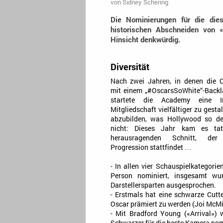
von
Sidney Schering
Die Nominierungen für die die
historischen Abschneiden von «
Hinsicht denkwürdig.
Diversität
Nach zwei Jahren, in denen die 
mit einem „#OscarsSoWhite“-Backl
startete die Academy eine In
Mitgliedschaft vielfältiger zu gesta
abzubilden, was Hollywood so de
nicht: Dieses Jahr kam es tat
herausragenden Schnitt, der
Progression stattfindet …
- In allen vier Schauspielkategori
Person nominiert, insgesamt wu
Darstellersparten ausgesprochen.
- Erstmals hat eine schwarze Cutt
Oscar prämiert zu werden (Joi McMil
- Mit Bradford Young («Arrival»)