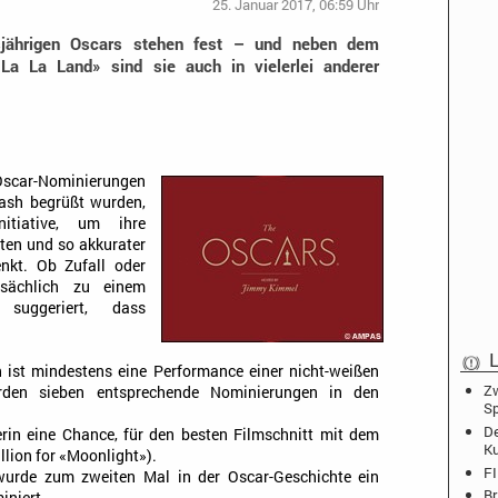
25. Januar 2017, 06:59 Uhr
sjährigen Oscars stehen fest – und neben dem
La La Land» sind sie auch in vielerlei anderer
Oscar-Nominierungen
ash begrüßt wurden,
itiative, um ihre
lten und so akkurater
nkt. Ob Zufall oder
sächlich zu einem
 suggeriert, dass
L
en ist mindestens eine Performance einer nicht-weißen
Zw
rden sieben entsprechende Nominierungen in den
Sp
De
erin eine Chance, für den besten Filmschnitt mit dem
K
lion for «Moonlight»).
FI
 wurde zum zweiten Mal in der Oscar-Geschichte ein
Br