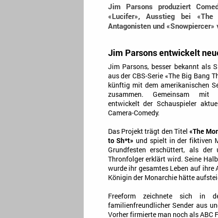
Jim Parsons produziert Comed
«Lucifer», Ausstieg bei «The
Antagonisten und «Snowpiercer» v
Jim Parsons entwickelt ne
Jim Parsons, besser bekannt als 
aus der CBS-Serie «The Big Bang Th
künftig mit dem amerikanischen S
zusammen. Gemeinsam mit 
entwickelt der Schauspieler aktuel
Camera-Comedy.
Das Projekt trägt den Titel
«The Mon
to Sh*t»
und spielt in der fiktiven
Grundfesten erschüttert, als de
Thronfolger erklärt wird. Seine Hal
wurde ihr gesamtes Leben auf ihre A
Königin der Monarchie hätte aufstei
Freeform zeichnete sich in 
familienfreundlicher Sender aus u
Vorher firmierte man noch als ABC F