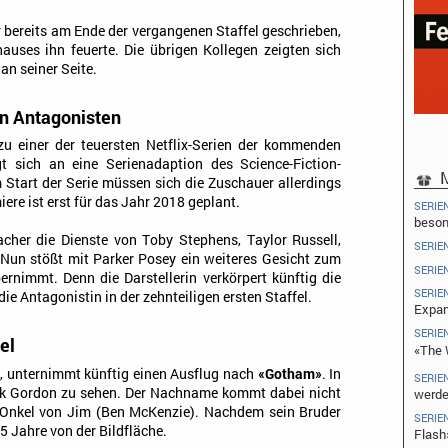
 bereits am Ende der vergangenen Staffel geschrieben,
auses ihn feuerte. Die übrigen Kollegen zeigten sich
an seiner Seite.
en Antagonisten
 zu einer der teuersten Netflix-Serien der kommenden
t sich an eine Serienadaption des Science-Fiction-
M
m Start der Serie müssen sich die Zuschauer allerdings
ere ist erst für das Jahr 2018 geplant.
SERIE
beson
acher die Dienste von Toby Stephens, Taylor Russell,
SERIE
 Nun stößt mit Parker Posey ein weiteres Gesicht zum
SERIE
ernimmt. Denn die Darstellerin verkörpert künftig die
SERIE
die Antagonistin in der zehnteiligen ersten Staffel.
Expa
SERIE
el
«The 
, unternimmt künftig einen Ausflug nach
«Gotham»
. In
SERIE
rank Gordon zu sehen. Der Nachname kommt dabei nicht
werd
er Onkel von Jim (Ben McKenzie). Nachdem sein Bruder
SERIE
 Jahre von der Bildfläche.
Flash