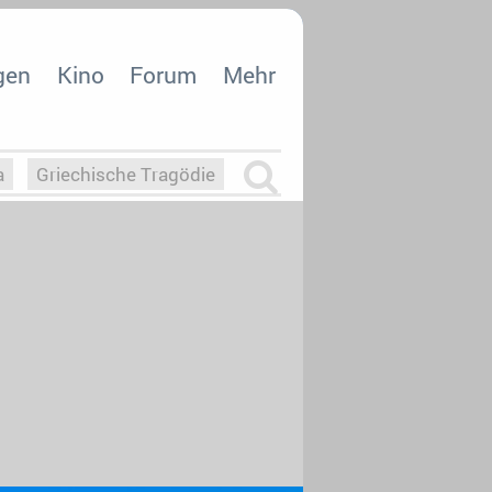
gen
Kino
Forum
Mehr
a
Griechische Tragödie
m
Die Macht der KI
26
nisvergabe
dcast-Reviews
Upfronts21