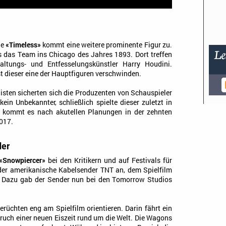
ie
«Timeless»
kommt eine weitere prominente Figur zu.
s das Team ins Chicago des Jahres 1893. Dort treffen
altungs- und Entfesselungskünstler Harry Houdini.
t dieser eine der Hauptfiguren verschwinden.
nisten sicherten sich die Produzenten von Schauspieler
kein Unbekannter, schließlich spielte dieser zuletzt in
t kommt es nach akutellen Planungen in der zehnten
017.
der
«Snowpiercer»
bei den Kritikern und auf Festivals für
der amerikanische Kabelsender TNT an, dem Spielfilm
. Dazu gab der Sender nun bei den Tomorrow Studios
Gerüchten eng am Spielfilm orientieren. Darin fährt ein
uch einer neuen Eiszeit rund um die Welt. Die Wagons