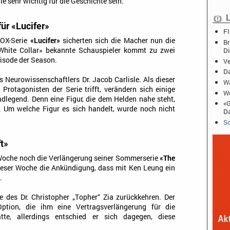
lle sehr wichtig für die Geschichte sein.
L
r «Lucifer»
FI
 FOX-Serie
«Lucifer»
sicherten sich die Macher nun die
Br
White Collar» bekannte Schauspieler kommt zu zwei
D
pisode der Season.
Ve
Da
s Neurowissenschaftlers Dr. Jacob Carlisle. Als dieser
Wa
rotagonisten der Serie trifft, verändern sich einige
We
dlegend. Denn eine Figur, die dem Helden nahe steht,
«G
n. Um welche Figur es sich handelt, wurde noch nicht
D
Sc
t»
oche noch die Verlängerung seiner Sommerserie
«The
ieser Woche die Ankündigung, dass mit Ken Leung ein
.
e des Dr. Christopher „Topher“ Zia zurückkehren. Der
 Option, die ihm eine Vertragsverlängerung für die
te, allerdings entschied er sich dagegen, diese