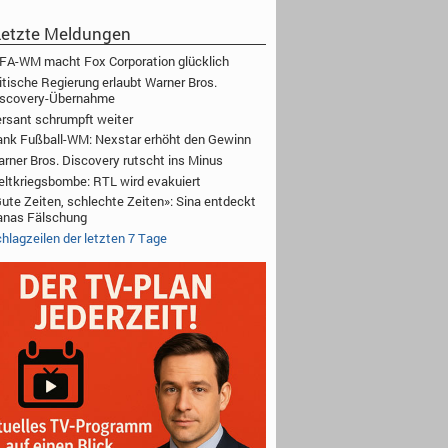
etzte Meldungen
FA-WM macht Fox Corporation glücklich
itische Regierung erlaubt Warner Bros.
iscovery-Übernahme
rsant schrumpft weiter
nk Fußball-WM: Nexstar erhöht den Gewinn
rner Bros. Discovery rutscht ins Minus
ltkriegsbombe: RTL wird evakuiert
ute Zeiten, schlechte Zeiten»: Sina entdeckt
anas Fälschung
hlagzeilen der letzten 7 Tage