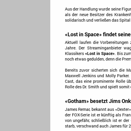
Aus der Handlung wurde seine Figur
als der neue Besitzer des Krankenh
solidarisch und verließen das Spital 
«Lost in Space» findet sein
Aktuell laufen die Vorbereitungen
Jahre. Der Streaminganbieter wag
Klassikers
«Lost in Space»
. Bis zu
noch etwas gedulden, denn die Premi
Bereits zuvor sicherten sich die M
Maxwell Jenkins und Molly Parker.
Cast, das eine prominente Rolle üb
Rolle des Dr. Smith und spielt somit 
«Gotham» besetzt Jims Onk
James Remar, bekannt aus «Dexter»
der FOX-Serie ist er künftig als F
von ungefähr, schließlich ist er d
starb, verschwand auch James für 25