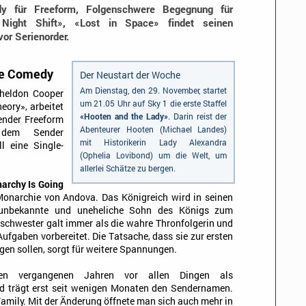
y für Freeform, Folgenschwere Begegnung für
 Night Shift», «Lost in Space» findet seinen
or Serienorder.
ue Comedy
Der Neustart der Woche
Am Dienstag, den 29. November, startet
Sheldon Cooper
um 21.05 Uhr auf Sky 1 die erste Staffel
eory», arbeitet
«Hooten and the Lady»
. Darin reist der
ender Freeform
Abenteurer Hooten (Michael Landes)
dem Sender
mit Historikerin Lady Alexandra
l eine Single-
(Ophelia Lovibond) um die Welt, um
allerlei Schätze zu bergen.
archy Is Going
 Monarchie von Andova. Das Königreich wird in seinen
r unbekannte und uneheliche Sohn des Königs zum
bschwester galt immer als die wahre Thronfolgerin und
ufgaben vorbereitet. Die Tatsache, dass sie zur ersten
gen sollen, sorgt für weitere Spannungen.
den vergangenen Jahren vor allen Dingen als
nd trägt erst seit wenigen Monaten den Sendernamen.
amily. Mit der Änderung öffnete man sich auch mehr in