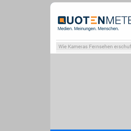
Wie Kameras Fernsehen erschu
Vergessene Serien
Von Weima
Globaler Süden
Das Ende vo
Upfronts25
AktenzeichenXY-
What the Game
Rassismus