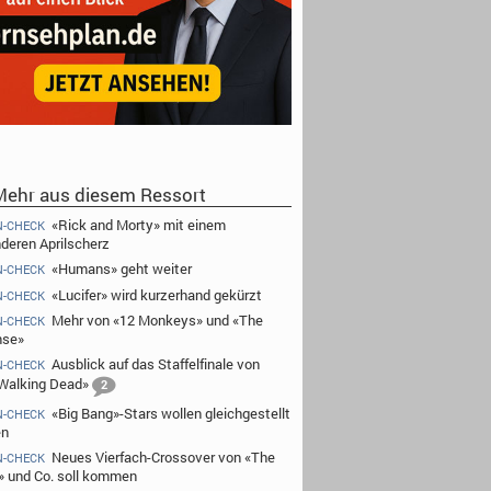
ehr aus diesem Ressort
«Rick and Morty» mit einem
N-CHECK
deren Aprilscherz
«Humans» geht weiter
N-CHECK
«Lucifer» wird kurzerhand gekürzt
N-CHECK
Mehr von «12 Monkeys» und «The
N-CHECK
nse»
Ausblick auf das Staffelfinale von
N-CHECK
Walking Dead»
2
«Big Bang»-Stars wollen gleichgestellt
N-CHECK
en
Neues Vierfach-Crossover von «The
N-CHECK
» und Co. soll kommen