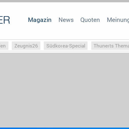
Magazin
News
Quoten
Meinun
fen
Zeugnis26
Südkorea-Special
Thunerts Them
r zu Hitler
Die Serientheorie
Faszination Horrorfil
n
Halloweeen
Weihnachts-Special
ZeugUpfronts
Special
Buchclub
Heim-EM
Screenforce25
Po
Buchclub
YouTuber
eSport im TV
Screenforce