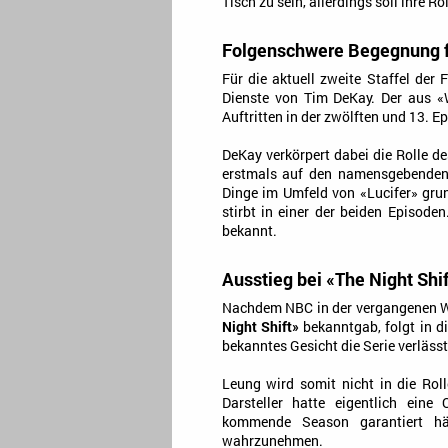
Tisch zu sein, allerdings soll ihre Ro
Folgenschwere Begegnung fü
Für die aktuell zweite Staffel der
Dienste von Tim DeKay. Der aus «
Auftritten in der zwölften und 13. E
DeKay verkörpert dabei die Rolle de
erstmals auf den namensgebenden P
Dinge im Umfeld von «Lucifer» grun
stirbt in einer der beiden Episode
bekannt.
Ausstieg bei «The Night Shif
Nachdem NBC in der vergangenen W
Night Shift»
bekanntgab, folgt in d
bekanntes Gesicht die Serie verlässt
Leung wird somit nicht in die Roll
Darsteller hatte eigentlich eine
kommende Season garantiert hät
wahrzunehmen.