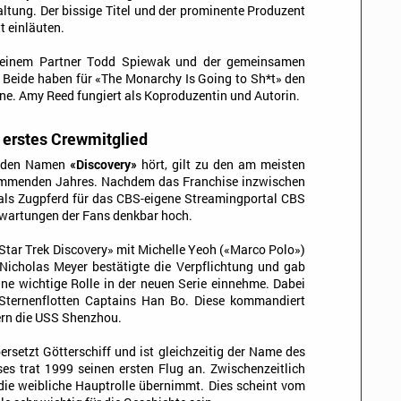
ltung. Der bissige Titel und der prominente Produzent
t einläuten.
 seinem Partner Todd Spiewak und der gemeinsamen
 Beide haben für «The Monarchy Is Going to Sh*t» den
ne. Amy Reed fungiert als Koproduzentin und Autorin.
t erstes Crewmitglied
uf den Namen
«Discovery»
hört, gilt zu den am meisten
kommenden Jahres. Nachdem das Franchise inzwischen
e als Zugpferd für das CBS-eigene Streamingportal CBS
 Erwartungen der Fans denkbar hoch.
Star Trek Discovery» mit Michelle Yeoh («Marco Polo»)
 Nicholas Meyer bestätigte die Verpflichtung und gab
ine wichtige Rolle in der neuen Serie einnehme. Dabei
 Sternenflotten Captains Han Bo. Diese kommandiert
dern die USS Shenzhou.
rsetzt Götterschiff und ist gleichzeitig der Name des
es trat 1999 seinen ersten Flug an. Zwischenzeitlich
die weibliche Hauptrolle übernimmt. Dies scheint vom