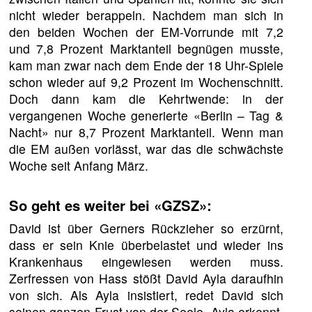
nicht wieder berappeln. Nachdem man sich in
den beiden Wochen der EM-Vorrunde mit 7,2
und 7,8 Prozent Marktanteil begnügen musste,
kam man zwar nach dem Ende der 18 Uhr-Spiele
schon wieder auf 9,2 Prozent im Wochenschnitt.
Doch dann kam die Kehrtwende: in der
vergangenen Woche generierte «Berlin – Tag &
Nacht» nur 8,7 Prozent Marktanteil. Wenn man
die EM außen vorlässt, war das die schwächste
Woche seit Anfang März.
So geht es weiter bei «GZSZ»:
David ist über Gerners Rückzieher so erzürnt,
dass er sein Knie überbelastet und wieder ins
Krankenhaus eingewiesen werden muss.
Zerfressen von Hass stößt David Ayla daraufhin
von sich. Als Ayla insistiert, redet David sich
seinen ganzen Frust von der Seele. Ayla erkennt,