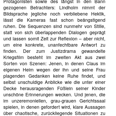
Protagonisten sowie des längst in den Bann
gezogenen Betrachters: Lindholm nimmt der
Bildsprache jegliche noch verbliebene Hektik,
lässt die Kameras fast schon beängstigend
ruhen. Die Sequenzen sind nunmehr von Stille,
statt von sich überlappenden Dialogen geprägt
und lassen somit Zeit zur Reflexion – aber nicht,
um eine konkrete, unanfechtbare Antwort zu
finden. Der zum Justizdrama gewandelte
Kriegsfilm besteht im zweiten Akt aus zwei
Sorten von Szenen: Jenen, in denen Claus im
eigenen Heim wegen der ihn und seine Frau
plagenden Gedanken keine Ruhe findet, und
selbst unschuldige Anblicke wie die unter einer
Decke herausragenden Füßlein seiner Kinder
unschöne Erinnerungen wecken. Und jenen, die
im unzeremoniellen, grau-grauen Gerichtssaal
spielen, in denen gefordert wird, klare Aussagen
über chaotische, zurückliegende Situationen zu