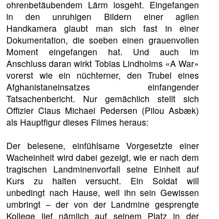
ohrenbetäubendem Lärm losgeht. Eingefangen
in den unruhigen Bildern einer agilen
Handkamera glaubt man sich fast in einer
Dokumentation, die soeben einen grauenvollen
Moment eingefangen hat. Und auch im
Anschluss daran wirkt Tobias Lindholms «A War»
vorerst wie ein nüchterner, den Trubel eines
Afghanistaneinsatzes einfangender
Tatsachenbericht. Nur gemächlich stellt sich
Offizier Claus Michael Pedersen (Pilou Asbæk)
als Hauptfigur dieses Filmes heraus:
Der belesene, einfühlsame Vorgesetzte einer
Wacheinheit wird dabei gezeigt, wie er nach dem
tragischen Landminenvorfall seine Einheit auf
Kurs zu halten versucht. Ein Soldat will
unbedingt nach Hause, weil ihn sein Gewissen
umbringt – der von der Landmine gesprengte
Kollege lief nämlich auf seinem Platz in der