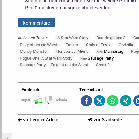
Stimme ab und entscheiden Sie mit, welche Produkt
Persönlichkeiten ausgezeichnet werden.
Kommentare
Mehr zum Thema...
A Star Wars Story
Bad Neighbors 2
Car
Es geht um die Wurst
Frauen
Gods of Egypt
Godzilla
Money Monster
Monster vs. Aliens
Männertag
Rog
Kino
Rogue One: A Star Wars Story
Sausage Party
Kino
Sausage Party – Es geht um die Wurst
Shrek 2
Finde ich...
Teile ich auf...
super
schade
vorheriger Artikel
zur Startseite