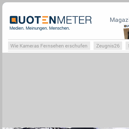
Magaz
Wie Kameras Fernsehen erschufen
Zeugnis26
Vergessene Serien
Von Weimar zu Hitler
Die Se
Globaler Süden
Das Ende von
Halloweeen
W
Upfronts25
AktenzeichenXY-Special
Buchclub
What the Game
Rassismus
Buchclub
YouTu