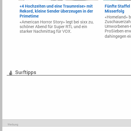
«4 Hochzeiten und eine Traumreise» mit
Fünfte Staffel
Rekord, kleine Sender überzeugen in der
Misserfolg
Primetime
«Homeland» be
Zuschauerzahl
«American Horror Story» legt bei sixx zu,
Umworbenen-Qu
schöner Abend für Super RTL und ein
ProSieben erw
starker Nachmittag für VOX.
dahingegen ei
Surftipps
Werbung