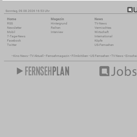
Sonntag, 09.08.2026 16:53 Uhr
Home
Magazin
News
RSS
Hintergrund
TV-News
Newsletter
Reihen
Vermischtes
Mobil
Interview
Wirtschaft
7-Tage-News
International
Facebook
Köpfe
Twitter
US-Fernsehen
•
Kino News
•
TV Aktuell
•
Fernsehmagazin
•
Filmkritiken
•
US Fernsehen
•
TV News
•
Einscha