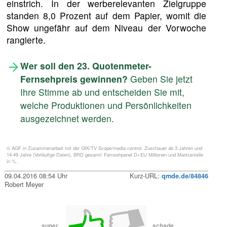
einstrich. In der werberelevanten Zielgruppe
standen 8,0 Prozent auf dem Papier, womit die
Show ungefähr auf dem Niveau der Vorwoche
rangierte.
Wer soll den 23. Quotenmeter-
Fernsehpreis gewinnen?
Geben Sie jetzt
Ihre Stimme ab und entscheiden Sie mit,
welche Produktionen und Persönlichkeiten
ausgezeichnet werden.
© AGF in Zusammenarbeit mit der GfK/TV Scope/media control. Zuschauer ab 3 Jahren und
14-49 Jahre (Vorläufige Daten), BRD gesamt/ Fernsehpanel D+EU Millionen und Marktanteile
in %.
09.04.2016 08:54 Uhr
Kurz-URL:
qmde.de/84846
Robert Meyer
super
schade