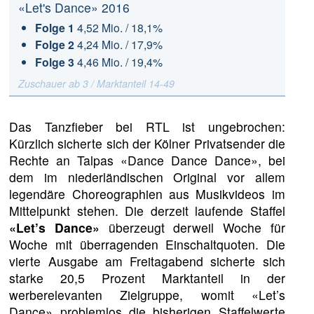
«Let's Dance» 2016
Folge 1
4,52 Mio. / 18,1%
Folge 2
4,24 Mio. / 17,9%
Folge 3
4,46 Mio. / 19,4%
Zuschauer ab 3 / Marktanteil 14-49
Das Tanzfieber bei RTL ist ungebrochen:
Kürzlich sicherte sich der Kölner Privatsender die
Rechte an Talpas «Dance Dance Dance», bei
dem im niederländischen Original vor allem
legendäre Choreographien aus Musikvideos im
Mittelpunkt stehen. Die derzeit laufende Staffel
«Let’s Dance»
überzeugt derweil Woche für
Woche mit überragenden Einschaltquoten. Die
vierte Ausgabe am Freitagabend sicherte sich
starke 20,5 Prozent Marktanteil in der
werberelevanten Zielgruppe, womit «Let’s
Dance» problemlos die bisherigen Staffelwerte