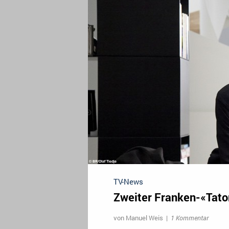
TV-News
Zweiter Franken-«Tat
von
Manuel Weis
|
1 Kommentar