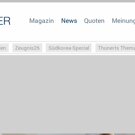
Magazin
News
Quoten
Meinun
fen
Zeugnis26
Südkorea-Special
Thunerts Them
r zu Hitler
Die Serientheorie
Faszination Horrorfil
n
Halloweeen
Weihnachts-Special
ZeugUpfronts
Special
Buchclub
Heim-EM
Screenforce25
Po
Buchclub
YouTuber
eSport im TV
Screenforce