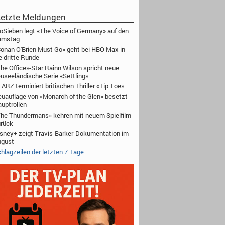
etzte Meldungen
oSieben legt «The Voice of Germany» auf den
amstag
onan O'Brien Must Go» geht bei HBO Max in
e dritte Runde
he Office»-Star Rainn Wilson spricht neue
useeländische Serie «Settling»
ARZ terminiert britischen Thriller «Tip Toe»
uauflage von «Monarch of the Glen» besetzt
uptrollen
he Thundermans» kehren mit neuem Spielfilm
rück
sney+ zeigt Travis-Barker-Dokumentation im
ugust
hlagzeilen der letzten 7 Tage