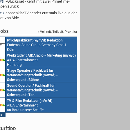
«Glücksrad» kehrt mit zwei Primetime-
WS
ben zurück
sonnenklar.TV sendet erstmals live aus der
WS
adt von Side
obs
» Vollzeit, Teilzeit, Praktika
Redakteur (w/m/d) oder Jungredakteur
Produktionsassistenz 
(w/m/d)
Endemol Shine Group
Endemol Shine Group Germany GmbH
Köln
Köln
Senior Video Producer/ 1st TV Operator
1. Aufnahmeleitung (m
(m/w/d)
Endemol Shine Group
AIDA Entertainment
Köln
an Bord unserer Schiffe
Studentische Aushilfe (w/m/d) – YouTube
Requisiteur (m/w/d)
Endemol Shine Group Germany GmbH
Home Shopping Euro
Köln
München
Redaktionsleitung (w/m/d)
DoP – Director of Pho
Endemol Shine Group Germany GmbH
Production (m/w/d)
Köln
Home Shopping Euro
München
Producer (w/m/d)
Redaktionsassistenz (
Endemol Shine Group Germany GmbH
Endemol Shine Group
Köln
Köln
►
urftipp