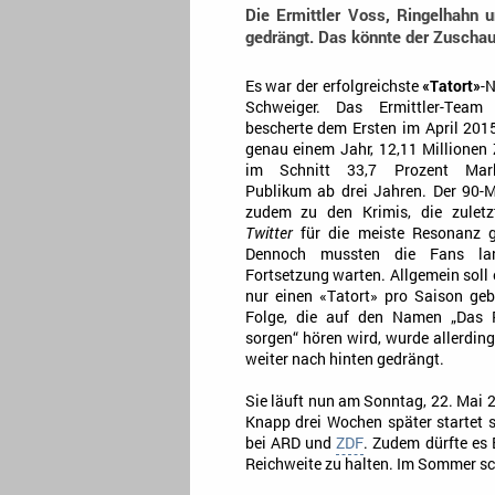
Die Ermittler Voss, Ringelhahn
gedrängt. Das könnte der Zuschaue
Es war der erfolgreichste
«Tatort»
-N
Schweiger. Das Ermittler-Team
bescherte dem Ersten im April 2015
genau einem Jahr, 12,11 Millionen
im Schnitt 33,7 Prozent Mark
Publikum ab drei Jahren. Der 90-M
zudem zu den Krimis, die zuletz
Twitter
für die meiste Resonanz g
Dennoch mussten die Fans la
Fortsetzung warten. Allgemein soll
nur einen «Tatort» pro Saison geb
Folge, die auf den Namen „Das R
sorgen“ hören wird, wurde allerding
weiter nach hinten gedrängt.
Sie läuft nun am Sonntag, 22. Mai 
Knapp drei Wochen später startet
bei ARD und
ZDF
. Zudem dürfte es 
Reichweite zu halten. Im Sommer sc