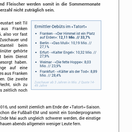
 und Fleischer werden somit in die Sommermonate
rzahl nicht zuträglich sein.
eustart seit Til
Ermittler-Debüts im «Tatort»
 aus Franken
Franken - «Der Himmel ist ein Platz
, also vor fast
auf Erden»:
12,11 Mio. // 33,7%
 Zuschauer und
Berlin - «Das Muli»: 10,19 Mio. //
tanteil beim
27,1%
inüter gehörte
Erfurt - «Kalter Engel»: 10,32 Mio. //
27,9%
t beim Dienst
Weimar - «Die fette Hoppe»: 8,03
esorgt haben.
Mio. // 23,9%
nge auf eine
Frankfurt - «Kälter als der Tod»: 8,89
 es aus Franken
Mio. // 28,4%
en. Die zweite
Zuschauer ab 3 Jahren in Mio. // Quote 14-
echt, sich zu
49 Jahre
s zeitlich noch
2016, und somit ziemlich am Ende der «Tatort»-Saison.
 schon die Fußball-EM und somit ein Sonderprogramm
Ende Mai auch ungleich schwerer werden, die einstige
hauen abends allgemein weniger Leute fern.