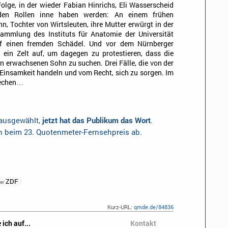
olge, in der wieder Fabian Hinrichs, Eli Wasserscheid
en Rollen inne haben werden: An einem frühen
, Tochter von Wirtsleuten, ihre Mutter erwürgt in der
ammlung des Instituts für Anatomie der Universität
f einen fremden Schädel. Und vor dem Nürnberger
u ein Zelt auf, um dagegen zu protestieren, dass die
ten erwachsenen Sohn zu suchen. Drei Fälle, die von der
Einsamkeit handeln und vom Recht, sich zu sorgen. Im
brechen…
 ausgewählt,
jetzt hat das Publikum das Wort
.
en beim 23. Quotenmeter-Fernsehpreis ab.
ZDF
er
Kurz-URL:
qmde.de/84836
 ich auf...
Kontakt