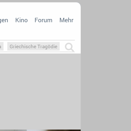
gen
Kino
Forum
Mehr
a
Griechische Tragödie
m
Die Macht der KI
26
nisvergabe
dcast-Reviews
Upfronts21