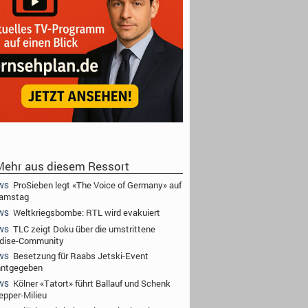
ehr aus diesem Ressort
ProSieben legt «The Voice of Germany» auf
WS
Samstag
Weltkriegsbombe: RTL wird evakuiert
WS
TLC zeigt Doku über die umstrittene
WS
dise-Community
Besetzung für Raabs Jetski-Event
WS
nntgegeben
Kölner «Tatort» führt Ballauf und Schenk
WS
epper-Milieu