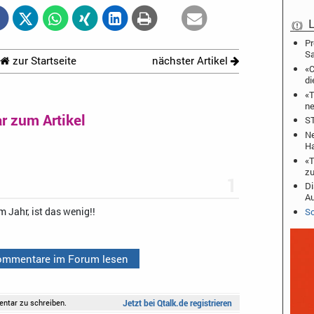
L
Pr
S
zur Startseite
nächster Artikel
«C
di
«T
ne
 zum Artikel
ST
Ne
Ha
«T
zu
1
Di
A
Sc
m Jahr, ist das wenig!!
Kommentare im Forum lesen