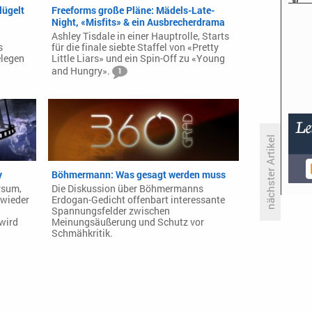
lügelt
Freeforms große Pläne: Mädels-Late-
Night, «Misfits» & ein Ausbrecherdrama
Ashley Tisdale in einer Hauptrolle, Starts
s
für die finale siebte Staffel von «Pretty
elegen
Little Liars» und ein Spin-Off zu «Young
and Hungry».
1
nächster Artikel
y
Böhmermann: Was gesagt werden muss
Die Kritiker: «Tatort: Die
rsum,
Die Diskussion über Böhmermanns
Geschichte vom bösen
 wieder
Erdogan-Gedicht offenbart interessante
Friederich»
Spannungsfelder zwischen
wird
Meinungsäußerung und Schutz vor
Schmähkritik.