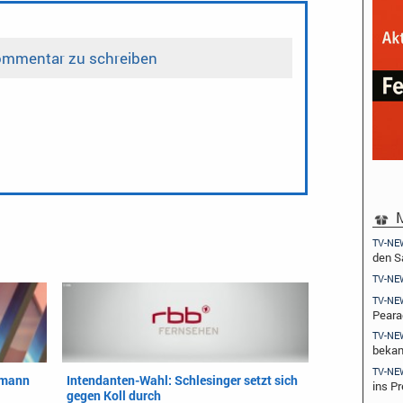
M
TV-NE
den 
TV-NE
TV-NE
Peara
TV-NE
beka
TV-NE
rmann
Intendanten-Wahl: Schlesinger setzt sich
ins Pr
gegen Koll durch