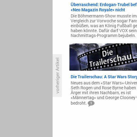
Überraschend: Erdogan-Trubel bef
«Neo Magazin Royale» nicht
Die Böhmermann-Show musste im
Vergleich zur Vorwoche sogar Fan
einbüßen, was an König Fußball g
haben könnte. Dafür darf VOX sein
Nachmittags-Programm bejubeln.
vorheriger Artikel
Die Trailerschau: A Star Wars Stor
In Österreich: Eishockey bleibt
Neues aus dem «Star Wars»-Unive
bei Servus TV
Seth Rogen und Rose Byrne haben
Ärger mit ihren Nachbarn, es ist
«Männertag» und George Clooney 
bedroht.
1