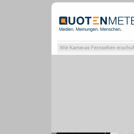
Wie Kameras Fernsehen erschu
Vergessene Serien
Von Weima
Globaler Süden
Das Ende vo
Upfronts25
AktenzeichenXY-
What the Game
Rassismus