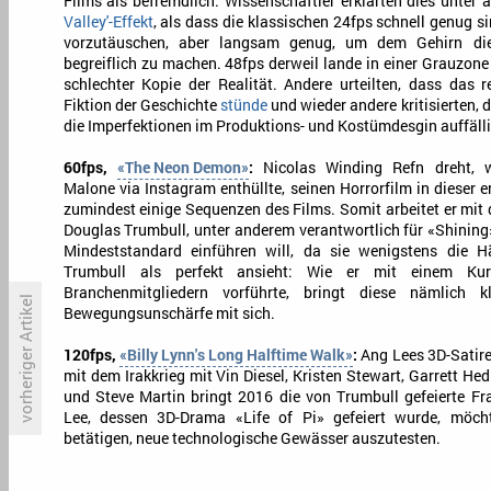
Films als befremdlich. Wissenschaftler erklärten dies unte
Valley'-Effekt
, als dass die klassischen 24fps schnell genug
vorzutäuschen, aber langsam genug, um dem Gehirn die
begreiflich zu machen. 48fps derweil lande in einer Grauzone
schlechter Kopie der Realität. Andere urteilten, dass das r
Fiktion der Geschichte
stünde
und wieder andere kritisierten, 
die Imperfektionen im Produktions- und Kostümdesgin auffäll
60fps,
«The Neon Demon»
:
Nicolas Winding Refn dreht, w
Malone via Instagram enthüllte, seinen Horrorfilm in dieser 
zumindest einige Sequenzen des Films. Somit arbeitet er mit
Douglas Trumbull, unter anderem verantwortlich für «Shining»
Mindeststandard einführen will, da sie wenigstens die Hä
Trumbull als perfekt ansieht: Wie er mit einem K
Branchenmitgliedern vorführte, bringt diese nämlich k
vorheriger Artikel
Bewegungsunschärfe mit sich.
120fps,
«Billy Lynn's Long Halftime Walk»
:
Ang Lees 3D-Satir
mit dem Irakkrieg mit Vin Diesel, Kristen Stewart, Garrett He
'Du bist als Schauspieler immer
«
und Steve Martin bringt 2016 die von Trumbull gefeierte F
abhängig von den
b
Entscheidungen anderer'
Lee, dessen 3D-Drama «Life of Pi» gefeiert wurde, möcht
betätigen, neue technologische Gewässer auszutesten.