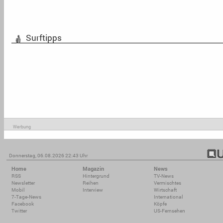
Surftipps
Werbung
Donnerstag, 06.08.2026 22:43 Uhr
Home
Magazin
News
RSS
Hintergrund
TV-News
Newsletter
Reihen
Vermischtes
Mobil
Interview
Wirtschaft
7-Tage-News
International
Facebook
Köpfe
Twitter
US-Fernsehen