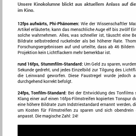
Unsere Kinokolumne blickt aus aktuellem Anlass auf die
im Kino.
12fps aufwärts, Phi-Phänomen:
Wie der Wissenschaftler Ma
Artikel erläuterte, kann das menschliche Auge elf bis zwölf Ei
solche wahrnehmen. Alles, was schneller ist, täuscht eine B
Bildrate selbstredend ruckelnder als bei höherer Rate. Tho
Forschungsergebnissen auf und urteilte, dass ab 46 Bildern 
Projektion kein Lichtflackern mehr bemerkbar ist.
rund 16fps, Stummfilm-Standard:
Um Geld zu sparen, wurden 
Sekunde gedreht, und jedes Einzelbild zur Tilgung des Lichtfl
die Leinwand geworfen. Diese Faustregel wurde jedoch a
durchgehend korrekt befolgt.
24fps, Tonfilm-Standard:
Bei der Entwicklung des Tonfilms s
Klang einer auf einen 16fps-Filmstreifen kopierten Tonspur 
eine höhere Bildrate zum Indstriestandard ernannt werden, d
um Kosten für Filmstreifen zu sparen und sich obendrein
anpasst. Die magische Zahl: 24!