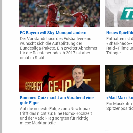
FC Bayern will Sky-Monopol ändern
Neues Spielfil
Der Vorstandsboss des Fußballvereins
Enthalten ist d
wünscht sich die Aufsplittung der
«Sharknado»-T
Bundesliga-Pakete. Ein zweiter Abnehmer
Raid»-Filme u
für die Rechteperiode ab 2017 ist aber
Trilogie.
nicht in Sicht.
Bommes-Quiz macht am Vorabend eine
«Mad Max» kom
gute Figur
Ein Musikfilm 
Spitzenpositio
Auf die neueste Folge von «Newtopia»
trifft das nicht zu: Eine Homo-Hochzeit
und der Vaddi-Tag sorgten für richtig
miese Marktanteile.