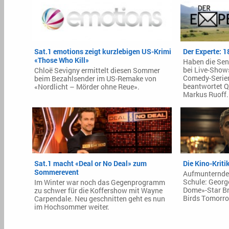
Sat.1 emotions zeigt kurzlebigen US-Krimi
Der Experte: 1
«Those Who Kill»
Haben die Sen
bei Live-Show
Chloë Sevigny ermittelt diesen Sommer
Comedy-Serien
beim Bezahlsender im US-Remake von
beantwortet Q
«Nordlicht – Mörder ohne Reue».
Markus Ruoff.
Sat.1 macht «Deal or No Deal» zum
Die Kino-Kriti
Sommerevent
Aufmunternder
Schule: Georg
Im Winter war noch das Gegenprogramm
Dome»-Star Bri
zu schwer für die Koffershow mit Wayne
Birds Tomorr
Carpendale. Neu geschnitten geht es nun
im Hochsommer weiter.