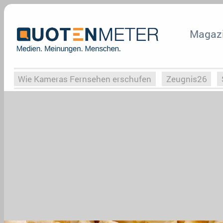
Magaz
Wie Kameras Fernsehen erschufen
Zeugnis26
Vergessene Serien
Von Weimar zu Hitler
Die Se
Globaler Süden
Das Ende von
Halloweeen
W
Upfronts25
AktenzeichenXY-Special
Buchclub
What the Game
Rassismus
Buchclub
YouTu