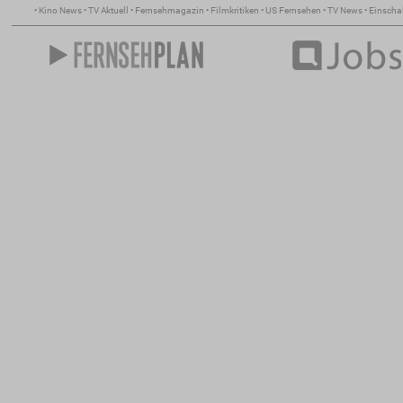
•
Kino News
•
TV Aktuell
•
Fernsehmagazin
•
Filmkritiken
•
US Fernsehen
•
TV News
•
Einscha