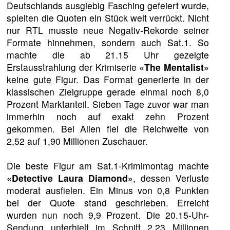
Deutschlands ausgiebig Fasching gefeiert wurde,
spielten die Quoten ein Stück weit verrückt. Nicht
nur RTL musste neue Negativ-Rekorde seiner
Formate hinnehmen, sondern auch Sat.1. So
machte die ab 21.15 Uhr gezeigte
Erstausstrahlung der Krimiserie
«The Mentalist»
keine gute Figur. Das Format generierte in der
klassischen Zielgruppe gerade einmal noch 8,0
Prozent Marktanteil. Sieben Tage zuvor war man
immerhin noch auf exakt zehn Prozent
gekommen. Bei Allen fiel die Reichweite von
2,52 auf 1,90 Millionen Zuschauer.
Die beste Figur am Sat.1-Krimimontag machte
«Detective Laura Diamond»
, dessen Verluste
moderat ausfielen. Ein Minus von 0,8 Punkten
bei der Quote stand geschrieben. Erreicht
wurden nun noch 9,9 Prozent. Die 20.15-Uhr-
Sendung unterhielt im Schnitt 2,23 Millionen