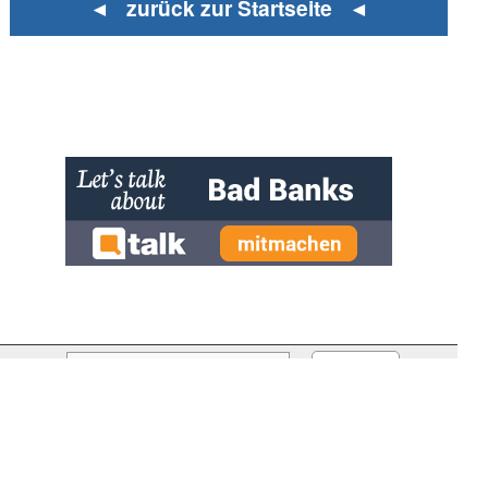
◄ zurück zur Startseite ◄
» zur Desktop-Version
Qtalk-Forum
|
|
Impressum
Datenschutz und Nutzungshinweis
Cookie-Einstellungen
|
Newsletter