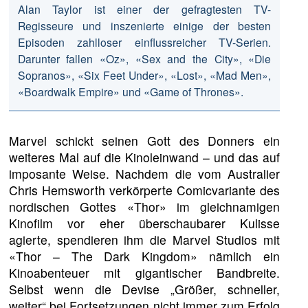
Alan Taylor ist einer der gefragtesten TV-
Regisseure und inszenierte einige der besten
Episoden zahlloser einflussreicher TV-Serien.
Darunter fallen «Oz», «Sex and the City», «Die
Sopranos», «Six Feet Under», «Lost», «Mad Men»,
«Boardwalk Empire» und «Game of Thrones».
Marvel schickt seinen Gott des Donners ein
weiteres Mal auf die Kinoleinwand – und das auf
imposante Weise. Nachdem die vom Australier
Chris Hemsworth verkörperte Comicvariante des
nordischen Gottes «Thor» im gleichnamigen
Kinofilm vor eher überschaubarer Kulisse
agierte, spendieren ihm die Marvel Studios mit
«Thor – The Dark Kingdom» nämlich ein
Kinoabenteuer mit gigantischer Bandbreite.
Selbst wenn die Devise „Größer, schneller,
weiter“ bei Fortsetzungen nicht immer zum Erfolg