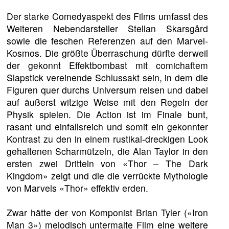
Der starke Comedyaspekt des Films umfasst des
Weiteren Nebendarsteller Stellan Skarsgård
sowie die feschen Referenzen auf den Marvel-
Kosmos. Die größte Überraschung dürfte derweil
der gekonnt Effektbombast mit comichaftem
Slapstick vereinende Schlussakt sein, in dem die
Figuren quer durchs Universum reisen und dabei
auf äußerst witzige Weise mit den Regeln der
Physik spielen. Die Action ist im Finale bunt,
rasant und einfallsreich und somit ein gekonnter
Kontrast zu den in einem rustikal-dreckigen Look
gehaltenen Scharmützeln, die Alan Taylor in den
ersten zwei Dritteln von «Thor – The Dark
Kingdom» zeigt und die die verrückte Mythologie
von Marvels «Thor» effektiv erden.
Zwar hätte der von Komponist Brian Tyler («Iron
Man 3») melodisch untermalte Film eine weitere