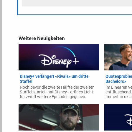
Weitere Neuigkeiten
Disney+ verlängert «Rivals» um dritte
Quotenproblem
Staffel
Bachelors»
Noch bevor die zweite Hälfte der zweiten
Im Linearen ve
Staffel startet, hat Disney+ grünes Licht
enttäuschend
für zwölf weitere Episoden gegeben.
immerhin ok a