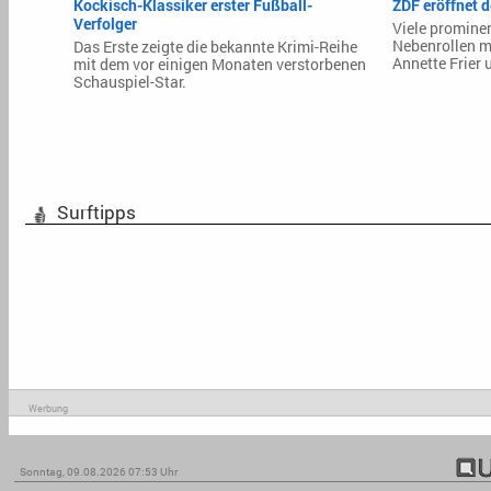
Kockisch-Klassiker erster Fußball-
ZDF eröffnet 
Verfolger
Viele prominen
Nebenrollen m
Das Erste zeigte die bekannte Krimi-Reihe
Annette Frier 
mit dem vor einigen Monaten verstorbenen
Schauspiel-Star.
Surftipps
Werbung
Sonntag, 09.08.2026 07:53 Uhr