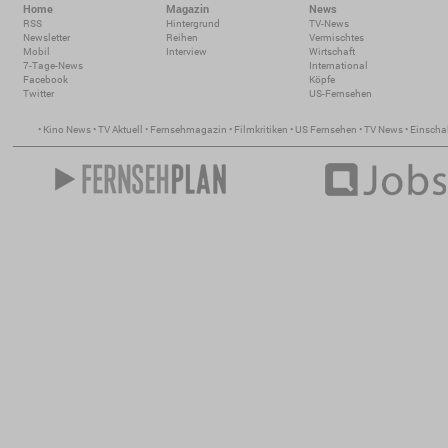
Home
Magazin
News
RSS
Hintergrund
TV-News
Newsletter
Reihen
Vermischtes
Mobil
Interview
Wirtschaft
7-Tage-News
International
Facebook
Köpfe
Twitter
US-Fernsehen
•
Kino News
•
TV Aktuell
•
Fernsehmagazin
•
Filmkritiken
•
US Fernsehen
•
TV News
•
Einscha