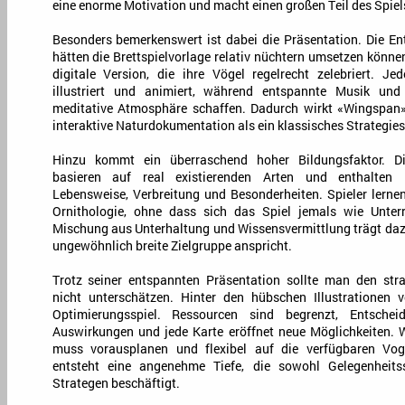
eine enorme Motivation und macht einen großen Teil des Spie
Besonders bemerkenswert ist dabei die Präsentation. Die E
hätten die Brettspielvorlage relativ nüchtern umsetzen könne
digitale Version, die ihre Vögel regelrecht zelebriert. Je
illustriert und animiert, während entspannte Musik und
meditative Atmosphäre schaffen. Dadurch wirkt «Wingspan» 
interaktive Naturdokumentation als ein klassisches Strategies
Hinzu kommt ein überraschend hoher Bildungsfaktor. Di
basieren auf real existierenden Arten und enthalten 
Lebensweise, Verbreitung und Besonderheiten. Spieler lern
Ornithologie, ohne dass sich das Spiel jemals wie Unterr
Mischung aus Unterhaltung und Wissensvermittlung trägt daz
ungewöhnlich breite Zielgruppe anspricht.
Trotz seiner entspannten Präsentation sollte man den str
nicht unterschätzen. Hinter den hübschen Illustrationen v
Optimierungsspiel. Ressourcen sind begrenzt, Entschei
Auswirkungen und jede Karte eröffnet neue Möglichkeiten. W
muss vorausplanen und flexibel auf die verfügbaren Voge
entsteht eine angenehme Tiefe, die sowohl Gelegenheitss
Strategen beschäftigt.