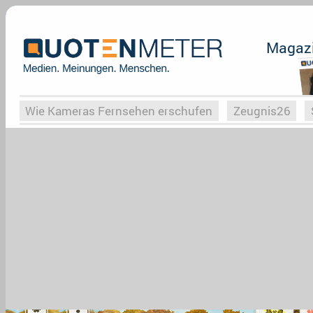
Magaz
Wie Kameras Fernsehen erschufen
Zeugnis26
Vergessene Serien
Von Weimar zu Hitler
Die Se
Globaler Süden
Das Ende von
Halloweeen
W
Upfronts25
AktenzeichenXY-Special
Buchclub
What the Game
Rassismus
Buchclub
YouTu