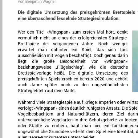
von
Benjamin Wagner
Die digitale Umsetzung des preisgekrönten Brettspiels
eine überraschend fesselnde Strategiesimulation.
Wer den Titel «Wingspan» zum ersten Mal hört, denkt
vermutlich nicht an eines der erfolgreichsten Strategie-
Brettspiele der vergangenen Jahre. Noch weniger
erwartet man dahinter ein Spiel, das sich fast
ausschließlich mit Vögeln beschäftigt. Doch genau darin
liegt die große Besonderheit von «Wingspan»
beziehungsweise „Flügelschlag“, wie die deutsche
Brettspielvorlage heißt. Die digitale Umsetzung des
preisgekrönten Spiels erschien bereits 2020 und gehört
auch Jahre später noch zu den ungewöhnlichsten
Strategietiteln auf dem Markt.
Während viele Strategiespiele auf Kriege, Imperien oder wirts
verfolgt «Wingspan» einen deutlich ruhigeren Ansatz. Die Spiel
Vogelbeobachtern und Naturschützern, deren Ziel darin
unterschiedliche Vogelarten in ihre Schutzgebiete zu locken
oder Städte zu erobern, baut man hier ein funktioniere
ungewöhnliche Grundidee verleiht dem Spiel eine Identität, 
allen Genre-Konkurrenten unterscheidet.