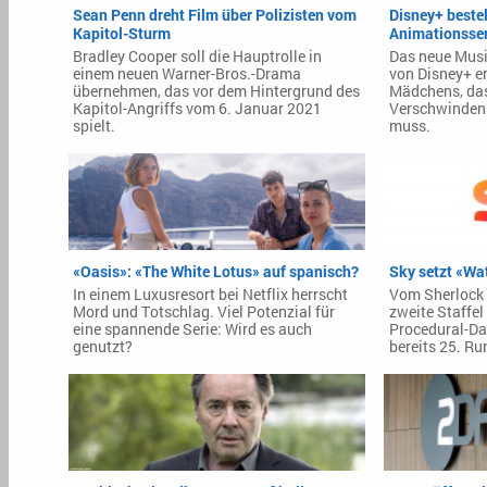
Sean Penn dreht Film über Polizisten vom
Disney+ bestel
Kapitol-Sturm
Animationsser
Bradley Cooper soll die Hauptrolle in
Das neue Musi
einem neuen Warner-Bros.-Drama
von Disney+ er
übernehmen, das vor dem Hintergrund des
Mädchens, da
Kapitol-Angriffs vom 6. Januar 2021
Verschwinden 
spielt.
muss.
«Oasis»: «The White Lotus» auf spanisch?
Sky setzt «Wa
In einem Luxusresort bei Netflix herrscht
Vom Sherlock 
Mord und Totschlag. Viel Potenzial für
zweite Staffel
eine spannende Serie: Wird es auch
Procedural-Dau
genutzt?
bereits 25. Ru