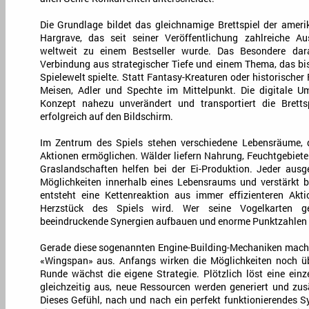
Die Grundlage bildet das gleichnamige Brettspiel der ameri
Hargrave, das seit seiner Veröffentlichung zahlreiche 
weltweit zu einem Bestseller wurde. Das Besondere da
Verbindung aus strategischer Tiefe und einem Thema, das bis
Spielewelt spielte. Statt Fantasy-Kreaturen oder historischer
Meisen, Adler und Spechte im Mittelpunkt. Die digitale 
Konzept nahezu unverändert und transportiert die Bretts
erfolgreich auf den Bildschirm.
Im Zentrum des Spiels stehen verschiedene Lebensräume, di
Aktionen ermöglichen. Wälder liefern Nahrung, Feuchtgebiete
Graslandschaften helfen bei der Ei-Produktion. Jeder ausge
Möglichkeiten innerhalb eines Lebensraums und verstärkt b
entsteht eine Kettenreaktion aus immer effizienteren Akti
Herzstück des Spiels wird. Wer seine Vogelkarten ge
beeindruckende Synergien aufbauen und enorme Punktzahlen e
Gerade diese sogenannten Engine-Building-Mechaniken mach
«Wingspan» aus. Anfangs wirken die Möglichkeiten noch üb
Runde wächst die eigene Strategie. Plötzlich löst eine einz
gleichzeitig aus, neue Ressourcen werden generiert und zu
Dieses Gefühl, nach und nach ein perfekt funktionierendes S