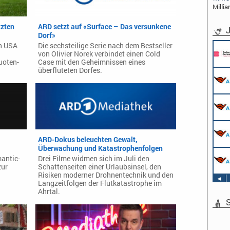
Millia
tzten
ARD setzt auf «Surface – Das versunkene
J
Dorf»
n USA
Die sechsteilige Serie nach dem Bestseller
von Olivier Norek verbindet einen Cold
uoten-
Case mit den Geheimnissen eines
überfluteten Dorfes.
ARD-Dokus beleuchten Gewalt,
Überwachung und Katastrophenfolgen
mantic-
Drei Filme widmen sich im Juli den
zur
Schattenseiten einer Urlaubsinsel, den
Risiken moderner Drohnentechnik und den
◄
Langzeitfolgen der Flutkatastrophe im
Ahrtal.
S