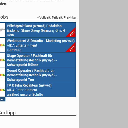
rden
obs
» Vollzeit, Teilzeit, Praktika
Pflichtpraktikant (w/m/d) Redaktion
Endemol Shine Group Germany GmbH
Köln
Werkstudent AIDAradio - Marketing (m/w/d)
AIDA Entertainment
Hamburg
Stage Operator / Fachkraft für
Veranstaltungstechnik (m/w/d) -
Schwerpunkt Bühne
AIDA Entertainment
Sound Operator / Fachkraft für
an Bord unserer Schiffe
Veranstaltungstechnik (m/w/d) -
Schwerpunkt Ton
AIDA Entertainment
TV & Film Redakteur (m/w/d)
an Bord unserer Schiffe
AIDA Entertainment
an Bord unserer Schiffe
►
urftipp