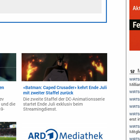
M
WIRTS
Millia
den
«Batman: Caped Crusader» kehrt Ende Juli
WIRTS
mit zweiter Staffel zurück
ev
Die zweite Staffel der DC-Animationsserie
WIRTS
 und die
startet Ende Juli exklusiv beim
WIRTS
49-
Streamingdienst.
WIRTS
erst 
WIRTS
Mitgl
WIRTS