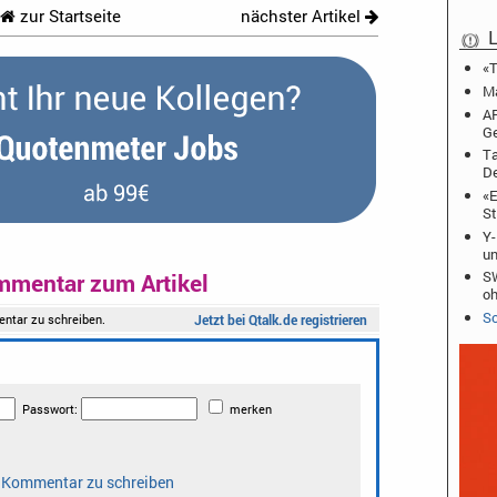
zur Startseite
nächster Artikel
L
«T
Ma
AR
Ge
Ta
De
«E
St
Y-
u
SW
mmentar zum Artikel
o
Sc