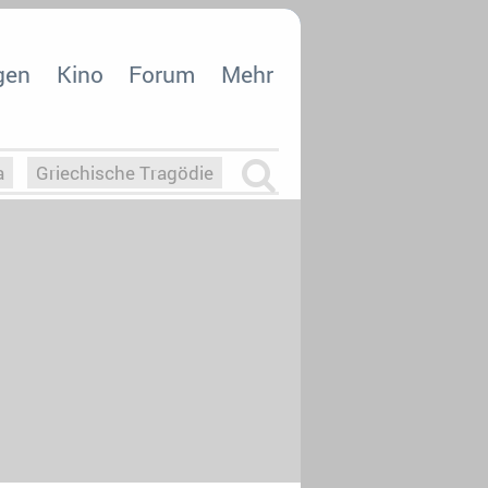
gen
Kino
Forum
Mehr
a
Griechische Tragödie
m
Die Macht der KI
26
nisvergabe
dcast-Reviews
Upfronts21