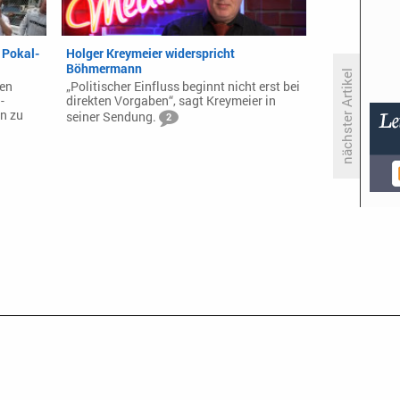
 Pokal-
Holger Kreymeier widerspricht
Böhmermann
nächster Artikel
den
„Politischer Einfluss beginnt nicht erst bei
-
direkten Vorgaben“, sagt Kreymeier in
n zu
seiner Sendung.
2
Russell T Davies schreibt
Werbebotschaften für neue
Channel-4-Serie