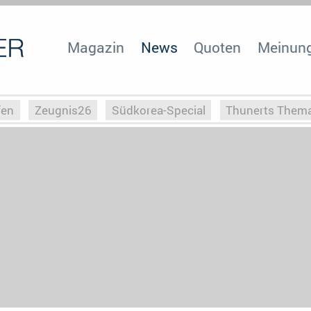
Magazin
News
Quoten
Meinun
fen
Zeugnis26
Südkorea-Special
Thunerts Them
r zu Hitler
Die Serientheorie
Faszination Horrorfil
n
Halloweeen
Weihnachts-Special
ZeugUpfronts
Special
Buchclub
Heim-EM
Screenforce25
Po
Buchclub
YouTuber
eSport im TV
Screenforce