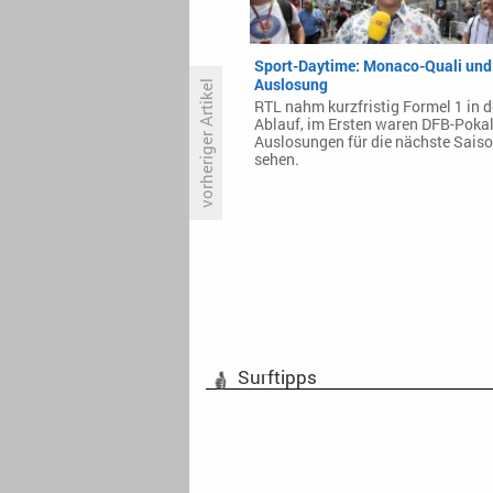
Sport-Daytime: Monaco-Quali und
Auslosung
vorheriger Artikel
RTL nahm kurzfristig Formel 1 in 
Ablauf, im Ersten waren DFB-Pokal
Auslosungen für die nächste Saiso
sehen.
«Krapopolis»: Zweite Staffel
feiert Deutschlandpremiere im
Juli
Surftipps