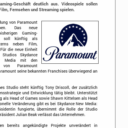
ming-Geschäft deutlich aus. Videospiele sollen
 Film, Fernsehen und Streaming spielen.
dung von Paramount
eben. Das neue
bisherigen Gaming-
 soll künftig als
zerns neben Film,
Für die neue Einheit
 Studios Skydance
ew Media mit den
en von Paramount
aramount seine bekannten Franchises überwiegend an
 Studio steht künftig Tony Driscoll, der zusätzlich
nsstrategie und Entwicklung tätig bleibt. Unterstützt
gg als Head of Games sowie Shawn Kittelsen als Head
rsonelle Veränderung gibt es bei Skydance New Media:
sidentin fungierte, übernimmt die Rolle der Studio
-Präsident Julian Beak verlässt das Unternehmen.
en bereits angekündigte Projekte unverändert in