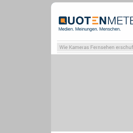
Wie Kameras Fernsehen erschu
Vergessene Serien
Von Weima
Globaler Süden
Das Ende vo
Upfronts25
AktenzeichenXY-
What the Game
Rassismus