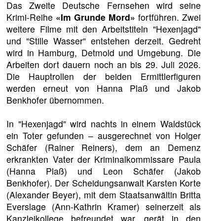
Das Zweite Deutsche Fernsehen wird seine
Krimi-Reihe
«Im Grunde Mord»
fortführen. Zwei
weitere Filme mit den Arbeitstiteln "Hexenjagd"
und "Stille Wasser" entstehen derzeit. Gedreht
wird in Hamburg, Detmold und Umgebung. Die
Arbeiten dort dauern noch an bis 29. Juli 2026.
Die Hauptrollen der beiden Ermittlerfiguren
werden erneut von Hanna Plaß und Jakob
Benkhofer übernommen.
In "Hexenjagd" wird nachts in einem Waldstück
ein Toter gefunden – ausgerechnet von Holger
Schäfer (Rainer Reiners), dem an Demenz
erkrankten Vater der Kriminalkommissare Paula
(Hanna Plaß) und Leon Schäfer (Jakob
Benkhofer). Der Scheidungsanwalt Karsten Korte
(Alexander Beyer), mit dem Staatsanwältin Britta
Everslage (Ann-Kathrin Kramer) seinerzeit als
Kanzleikollege befreundet war, gerät in den