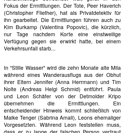
Fokus der Ermittlungen. Der Tote, Peer Haverich
(Christopher Fliether), hat als Privatdetektiv für
ihn gearbeitet. Die Ermittlungen führen auch zu
Kim Burkamp (Valentina Popovic), die kürzlich,
nur Tage nachdem Korte eine einstweilige
Verfügung gegen sie erwirkt hatte, bei einem
Verkehrsunfall starb...
In "Stille Wasser" wird die zehn Monate alte Mila
während eines Wanderausflugs aus der Obhut
ihrer Eltern Jennifer (Anna Herrmann) und Tim
Nolte (Andreas Helgi Schmid) entführt. Paula
und Leon Schäfer von der Detmolder Kripo
übernehmen die Ermittlungen. Ein
entscheidender Hinweis kommt schließlich von
Maike Tenger (Sabrina Amali), Leons ehemaliger
Vorgesetzten. Während Leon feststellen muss,
dass er zu lange der falschen Person vertraut