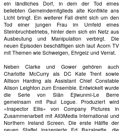
ein ländliches Dorf, in dem der Tod eines
beliebten Gemeindemitglieds alte Konflikte ans
Licht bringt. Ein weiterer Fall dreht sich um den
Tod einer jungen Frau im Umfeld eines
Steinbruchbetriebs, hinter dem sich ein Netz aus
Ausbeutung und Manipulation verbirgt. Die
neuen Episoden beschäftigen sich laut Acorn TV
mit Themen wie Schweigen, Ehrgeiz und Verrat.
Neben Clarke und Gower gehören auch
Charlotte McCurry als DC Kate Trent sowie
Allison Harding als Assistant Chief Constable
Alison Leighton zum Ensemble. Entwickelt wurde
die Serie von Siân Ejiwunmi-Le Berre
gemeinsam mit Paul Logue. Produziert wird
«Inspector Ellis» von Company Pictures in
Zusammenarbeit mit All3Media International und
Northern Ireland Screen. Die erste Hälfte der
neuen Staffel inszenierte Ed Bazalgette, die