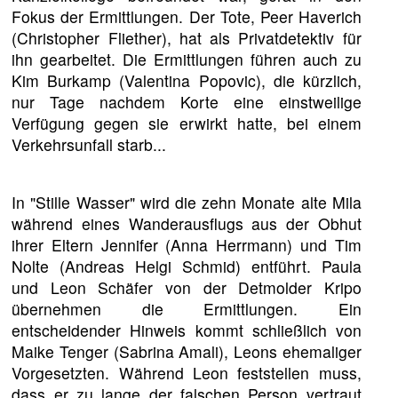
Fokus der Ermittlungen. Der Tote, Peer Haverich
(Christopher Fliether), hat als Privatdetektiv für
ihn gearbeitet. Die Ermittlungen führen auch zu
Kim Burkamp (Valentina Popovic), die kürzlich,
nur Tage nachdem Korte eine einstweilige
Verfügung gegen sie erwirkt hatte, bei einem
Verkehrsunfall starb...
In "Stille Wasser" wird die zehn Monate alte Mila
während eines Wanderausflugs aus der Obhut
ihrer Eltern Jennifer (Anna Herrmann) und Tim
Nolte (Andreas Helgi Schmid) entführt. Paula
und Leon Schäfer von der Detmolder Kripo
übernehmen die Ermittlungen. Ein
entscheidender Hinweis kommt schließlich von
Maike Tenger (Sabrina Amali), Leons ehemaliger
Vorgesetzten. Während Leon feststellen muss,
dass er zu lange der falschen Person vertraut