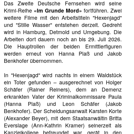
Das Zweite Deutsche Fernsehen wird seine
Krimi-Reihe
«Im Grunde Mord»
fortführen. Zwei
weitere Filme mit den Arbeitstiteln "Hexenjagd"
und "Stille Wasser" entstehen derzeit. Gedreht
wird in Hamburg, Detmold und Umgebung. Die
Arbeiten dort dauern noch an bis 29. Juli 2026.
Die Hauptrollen der beiden Ermittlerfiguren
werden erneut von Hanna Plaß und Jakob
Benkhofer übernommen.
In "Hexenjagd" wird nachts in einem Waldstück
ein Toter gefunden – ausgerechnet von Holger
Schäfer (Rainer Reiners), dem an Demenz
erkrankten Vater der Kriminalkommissare Paula
(Hanna Plaß) und Leon Schäfer (Jakob
Benkhofer). Der Scheidungsanwalt Karsten Korte
(Alexander Beyer), mit dem Staatsanwältin Britta
Everslage (Ann-Kathrin Kramer) seinerzeit als
Kanzleikollege befreundet war, gerät in den