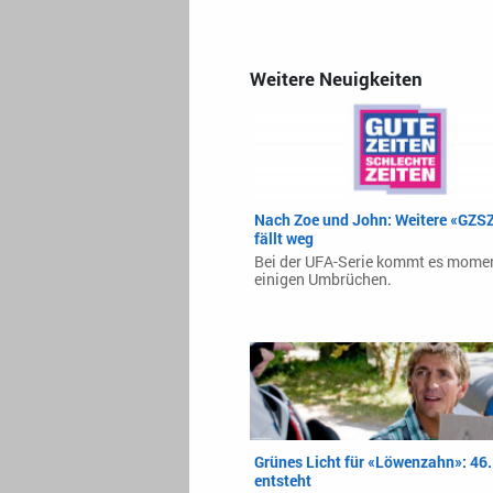
Weitere Neuigkeiten
Nach Zoe und John: Weitere «GZSZ
fällt weg
Bei der UFA-Serie kommt es mome
einigen Umbrüchen.
Grünes Licht für «Löwenzahn»: 46.
entsteht