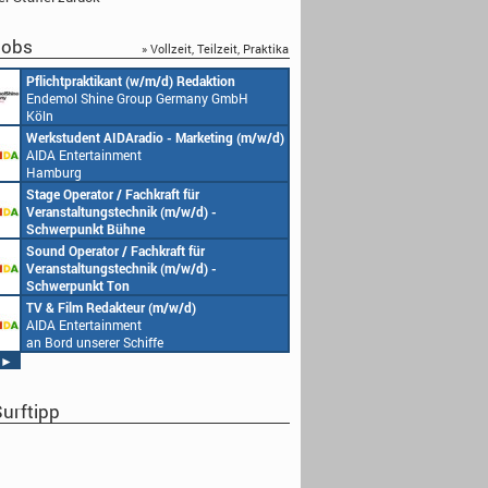
obs
» Vollzeit, Teilzeit, Praktika
Pflichtpraktikant (w/m/d) Redaktion
Endemol Shine Group Germany GmbH
Köln
Werkstudent AIDAradio - Marketing (m/w/d)
AIDA Entertainment
Hamburg
Stage Operator / Fachkraft für
Veranstaltungstechnik (m/w/d) -
Schwerpunkt Bühne
AIDA Entertainment
Sound Operator / Fachkraft für
an Bord unserer Schiffe
Veranstaltungstechnik (m/w/d) -
Schwerpunkt Ton
AIDA Entertainment
TV & Film Redakteur (m/w/d)
an Bord unserer Schiffe
AIDA Entertainment
an Bord unserer Schiffe
►
urftipp