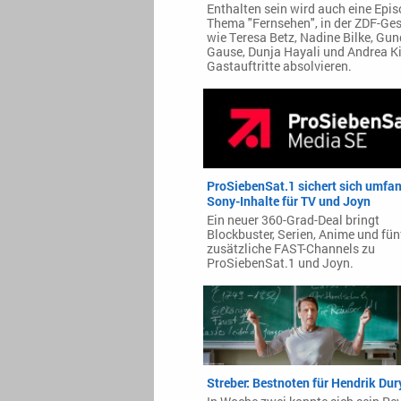
Enthalten sein wird auch eine Epi
Thema "Fernsehen", in der ZDF-Ges
wie Teresa Betz, Nadine Bilke, Gu
Gause, Dunja Hayali und Andrea K
Gastauftritte absolvieren.
ProSiebenSat.1 sichert sich umfa
Sony-Inhalte für TV und Joyn
Ein neuer 360-Grad-Deal bringt
Blockbuster, Serien, Anime und fün
zusätzliche FAST-Channels zu
ProSiebenSat.1 und Joyn.
Streber: Bestnoten für Hendrik Dur