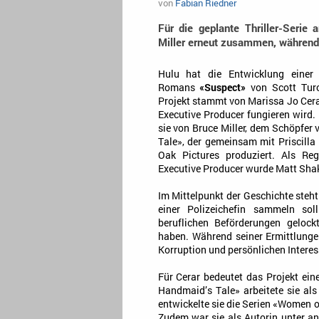
von
Fabian Riedner
Für die geplante Thriller-Serie
Miller erneut zusammen, während
Hulu hat die Entwicklung einer 
Romans
«Suspect»
von Scott Tur
Projekt stammt von Marissa Jo Cerar
Executive Producer fungieren wird.
sie von Bruce Miller, dem Schöpfer
Tale», der gemeinsam mit Priscilla
Oak Pictures produziert. Als Reg
Executive Producer wurde Matt Shak
Im Mittelpunkt der Geschichte steht
einer Polizeichefin sammeln sol
beruflichen Beförderungen gelockt
haben. Während seiner Ermittlunge
Korruption und persönlichen Interes
Für Cerar bedeutet das Projekt ein
Handmaid’s Tale» arbeitete sie al
entwickelte sie die Serien «Women 
Zudem war sie als Autorin unter a