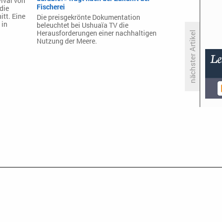
ival von
Fischerei
die
itt. Eine
Die preisgekrönte Dokumentation
 in
beleuchtet bei Ushuaïa TV die
Herausforderungen einer nachhaltigen
nächster Artikel
Nutzung der Meere.
«Tulsa King» könnte für Staffel
fünf nach New York umziehen