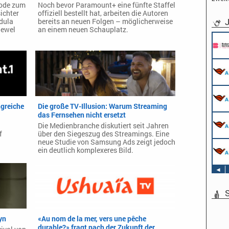
sode zum
Noch bevor Paramount+ eine fünfte Staffel
ichter
offiziell bestellt hat, arbeiten die Autoren
J
ndula
bereits an neuen Folgen – möglicherweise
iewel
an einem neuen Schauplatz.
ngreiche
Die große TV-Illusion: Warum Streaming
das Fernsehen nicht ersetzt
Die Medienbranche diskutiert seit Jahren
f
über den Siegeszug des Streamings. Eine
neue Studie von Samsung Ads zeigt jedoch
ein deutlich komplexeres Bild.
◄
S
yn
«Au nom de la mer, vers une pêche
durable?» fragt nach der Zukunft der