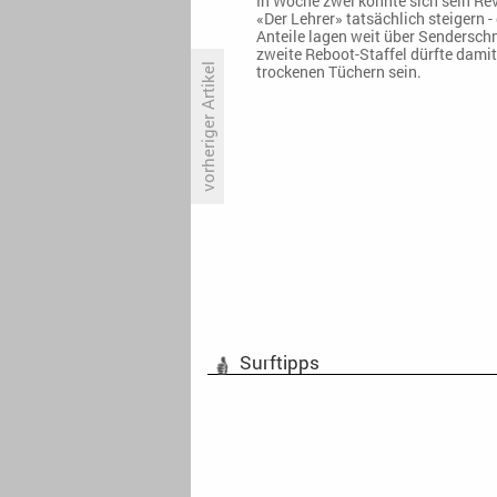
In Woche zwei konnte sich sein Rev
«Der Lehrer» tatsächlich steigern - 
Anteile lagen weit über Senderschn
zweite Reboot-Staffel dürfte damit
vorheriger Artikel
trockenen Tüchern sein.
ITV kündigt Serienkiller-Thriller
«The Dark» an
Surftipps