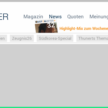
Magazin
News
Quoten
Meinun
32
Highlight-Mix zum Wochen
fen
Zeugnis26
Südkorea-Special
Thunerts Them
r zu Hitler
Die Serientheorie
Faszination Horrorfil
n
Halloweeen
Weihnachts-Special
ZeugUpfronts
Special
Buchclub
Heim-EM
Screenforce25
Po
Buchclub
YouTuber
eSport im TV
Screenforce