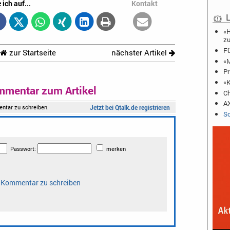
 ich auf...
Kontakt
L
«H
zu
Fü
zur Startseite
nächster Artikel
«M
Pr
«K
mmentar zum Artikel
Ch
AX
Sc