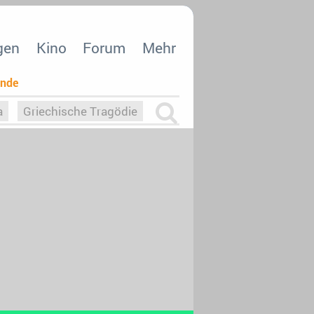
gen
Kino
Forum
Mehr
ende
a
Griechische Tragödie
m
Die Macht der KI
26
nisvergabe
dcast-Reviews
Upfronts21