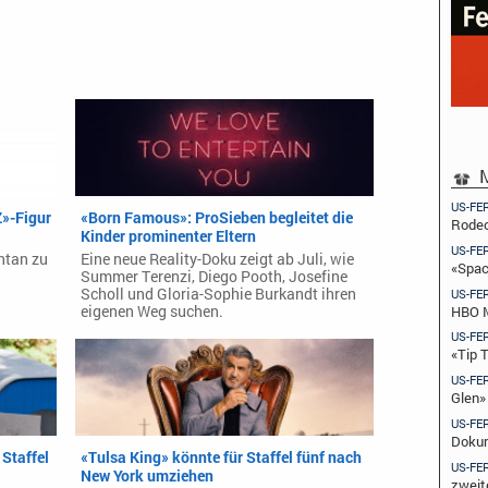
M
US-FE
»-Figur
«Born Famous»: ProSieben begleitet die
Rodeo
Kinder prominenter Eltern
US-FE
ntan zu
Eine neue Reality-Doku zeigt ab Juli, wie
«Spac
Summer Terenzi, Diego Pooth, Josefine
Scholl und Gloria-Sophie Burkandt ihren
US-FE
HBO M
eigenen Weg suchen.
US-FE
«Tip 
US-FE
Glen»
US-FE
Dokum
 Staffel
«Tulsa King» könnte für Staffel fünf nach
US-FE
New York umziehen
zweit