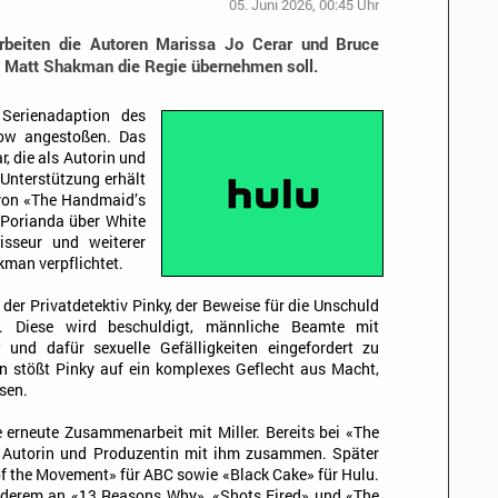
05. Juni 2026, 00:45 Uhr
 arbeiten die Autoren Marissa Jo Cerar und Bruce
 Matt Shakman die Regie übernehmen soll.
Serienadaption des
ow angestoßen. Das
, die als Autorin und
 Unterstützung erhält
 von «The Handmaid’s
 Porianda über White
isseur und weiterer
man verpflichtet.
 der Privatdetektiv Pinky, der Beweise für die Unschuld
l. Diese wird beschuldigt, männliche Beamte mit
 und dafür sexuelle Gefälligkeiten eingefordert zu
n stößt Pinky auf ein komplexes Geflecht aus Macht,
sen.
e erneute Zusammenarbeit mit Miller. Bereits bei «The
s Autorin und Produzentin mit ihm zusammen. Später
of the Movement» für ABC sowie «Black Cake» für Hulu.
nderem an «13 Reasons Why», «Shots Fired» und «The