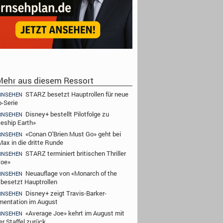
ehr aus diesem Ressort
STARZ besetzt Hauptrollen für neue
RNSEHEN
-Serie
Disney+ bestellt Pilotfolge zu
RNSEHEN
eship Earth»
«Conan O'Brien Must Go» geht bei
RNSEHEN
ax in die dritte Runde
STARZ terminiert britischen Thriller
RNSEHEN
Toe»
Neuauflage von «Monarch of the
RNSEHEN
 besetzt Hauptrollen
Disney+ zeigt Travis-Barker-
RNSEHEN
entation im August
«Average Joe» kehrt im August mit
RNSEHEN
er Staffel zurück