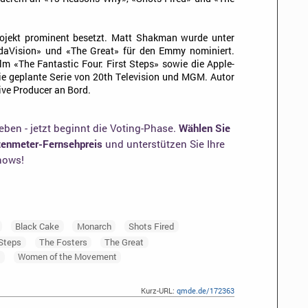
rojekt prominent besetzt. Matt Shakman wurde unter
daVision» und «The Great» für den Emmy nominiert.
ilm «The Fantastic Four: First Steps» sowie die Apple-
ie geplante Serie von 20th Television und MGM. Autor
ive Producer an Bord.
ben - jetzt beginnt die Voting-Phase.
Wählen Sie
otenmeter-Fernsehpreis
und unterstützen Sie Ihre
shows!
Black Cake
Monarch
Shots Fired
 Steps
The Fosters
The Great
n
Women of the Movement
Kurz-URL:
qmde.de/172363