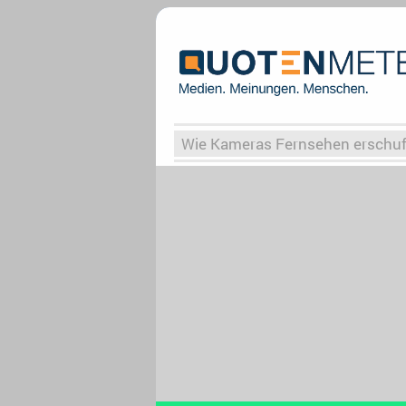
Wie Kameras Fernsehen erschu
Vergessene Serien
Von Weima
Globaler Süden
Das Ende vo
Upfronts25
AktenzeichenXY-
What the Game
Rassismus