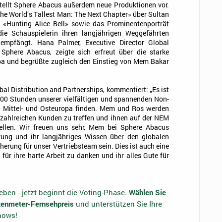
ellt Sphere Abacus außerdem neue Produktionen vor.
e World’s Tallest Man: The Next Chapter» über Sultan
e «Hunting Alice Bell» sowie das Prominentenporträt
ie Schauspielerin ihren langjährigen Weggefährten
mpfängt. Hana Palmer, Executive Director Global
 Sphere Abacus, zeigte sich erfreut über die starke
pa und begrüßte zugleich den Einstieg von Mem Bakar
bal Distribution and Partnerships, kommentiert: „Es ist
 200 Stunden unserer vielfältigen und spannenden Non-
 Mittel- und Osteuropa finden. Mem und Ros werden
 zahlreichen Kunden zu treffen und ihnen auf der NEM
ellen. Wir freuen uns sehr, Mem bei Sphere Abacus
rung und ihr langjähriges Wissen über den globalen
herung für unser Vertriebsteam sein. Dies ist auch eine
 für ihre harte Arbeit zu danken und ihr alles Gute für
ben - jetzt beginnt die Voting-Phase.
Wählen Sie
otenmeter-Fernsehpreis
und unterstützen Sie Ihre
shows!