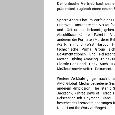
Der britische Vertrieb baut sein
präsentiert zugleich einen neuen S
Sphere Abacus hat im Vorfeld des
Dubrovnik umfangreiche Verkaufsa
und Osteuropa bekanntgegebe
Abschlüssen zählt ein Paket für Vi
anderem die Formate «Murderer Be
A-Z Killer» und «West Harbour H
tschechische Prima Group sich
Dokumentationen und Reiseseri
Merton: Driving Amazing Trains» 
Classic Car Road Trips». Auch RTV
McCloud sowie weitere Dokumentat
Weitere Verkäufe gingen nach Lita
AMC Global Media betriebene Sen
anderem «Implosion: The Titanic S
Jackson», «Three Days of Terror: 
Reiseserien mit Raymond Blanc 
bestehende Lizenzvereinbarungen f
Nazis Lost the War» verlängert.