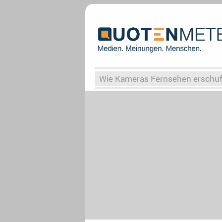
Wie Kameras Fernsehen erschu
Vergessene Serien
Von Weima
Globaler Süden
Das Ende vo
Upfronts25
AktenzeichenXY-
What the Game
Rassismus