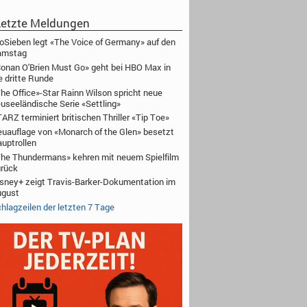
etzte Meldungen
oSieben legt «The Voice of Germany» auf den
amstag
onan O'Brien Must Go» geht bei HBO Max in
e dritte Runde
he Office»-Star Rainn Wilson spricht neue
useeländische Serie «Settling»
ARZ terminiert britischen Thriller «Tip Toe»
uauflage von «Monarch of the Glen» besetzt
uptrollen
he Thundermans» kehren mit neuem Spielfilm
rück
sney+ zeigt Travis-Barker-Dokumentation im
ugust
hlagzeilen der letzten 7 Tage