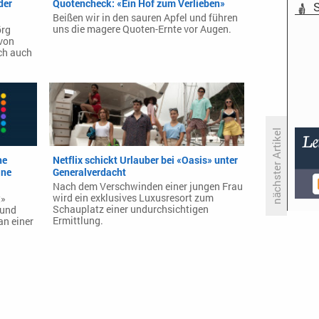
der
Quotencheck: «Ein Hof zum Verlieben»
S
Beißen wir in den sauren Apfel und führen
uns die magere Quoten-Ernte vor Augen.
örg
 von
ch auch
nächster Artikel
he
Netflix schickt Urlauber bei «Oasis» unter
ine
Generalverdacht
FOX Sports überträgt die 158.
Nach dem Verschwinden einer jungen Frau
Ausgabe der Belmont Stakes
wird ein exklusives Luxusresort zum
t»
Schauplatz einer undurchsichtigen
 und
Ermittlung.
an einer