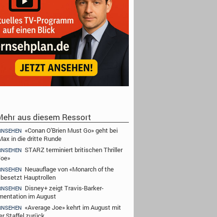
ehr aus diesem Ressort
«Conan O'Brien Must Go» geht bei
RNSEHEN
ax in die dritte Runde
STARZ terminiert britischen Thriller
RNSEHEN
Toe»
Neuauflage von «Monarch of the
RNSEHEN
 besetzt Hauptrollen
Disney+ zeigt Travis-Barker-
RNSEHEN
entation im August
«Average Joe» kehrt im August mit
RNSEHEN
er Staffel zurück