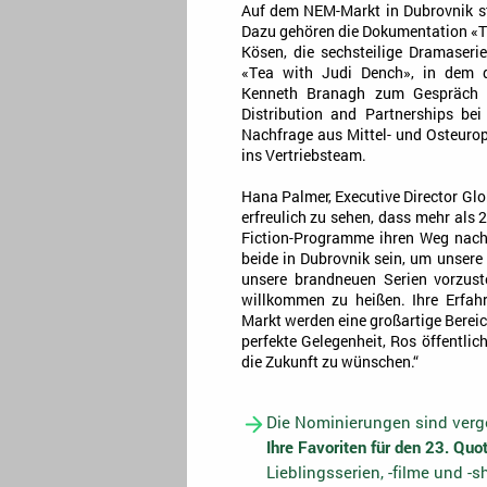
Auf dem NEM-Markt in Dubrovnik st
Dazu gehören die Dokumentation «Th
Kösen, die sechsteilige Dramaseri
«Tea with Judi Dench», in dem d
Kenneth Branagh zum Gespräch e
Distribution and Partnerships bei
Nachfrage aus Mittel- und Osteuro
ins Vertriebsteam.
Hana Palmer, Executive Director Glo
erfreulich zu sehen, dass mehr als
Fiction-Programme ihren Weg nach
beide in Dubrovnik sein, um unsere
unsere brandneuen Serien vorzust
willkommen zu heißen. Ihre Erfah
Markt werden eine großartige Bereic
perfekte Gelegenheit, Ros öffentlich
die Zukunft zu wünschen.“
Die Nominierungen sind verge
Ihre Favoriten für den 23. Qu
Lieblingsserien, -filme und -