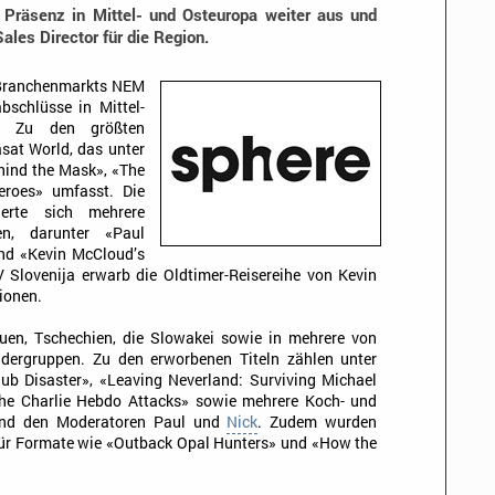
e Präsenz in Mittel- und Osteuropa weiter aus und
ales Director für die Region.
 Branchenmarkts NEM
bschlüsse in Mittel-
n. Zu den größten
asat World, das unter
hind the Mask», «The
eroes» umfasst. Die
erte sich mehrere
en, darunter «Paul
und «Kevin McCloud’s
 Slovenija erwarb die Oldtimer-Reisereihe von Kevin
ionen.
uen, Tschechien, die Slowakei sowie in mehrere von
dergruppen. Zu den erworbenen Titeln zählen unter
ub Disaster», «Leaving Neverland: Surviving Michael
The Charlie Hebdo Attacks» sowie mehrere Koch- und
und den Moderatoren Paul und
Nick
. Zudem wurden
ür Formate wie «Outback Opal Hunters» und «How the