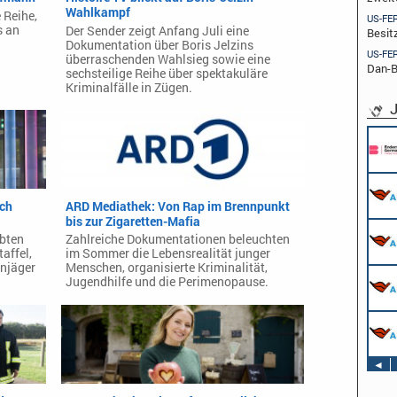
Wahlkampf
 Reihe,
US-FE
s an
Der Sender zeigt Anfang Juli eine
Besit
Dokumentation über Boris Jelzins
US-FE
überraschenden Wahlsieg sowie eine
Dan-B
sechsteilige Reihe über spektakuläre
Kriminalfälle in Zügen.
J
ach
ARD Mediathek: Von Rap im Brennpunkt
bis zur Zigaretten-Mafia
ebten
Zahlreiche Dokumentationen beleuchten
taffel,
im Sommer die Lebensrealität junger
njäger
Menschen, organisierte Kriminalität,
Jugendhilfe und die Perimenopause.
◄