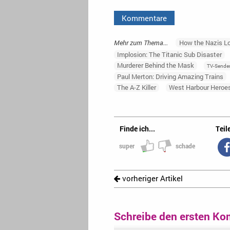
Kommentare
Mehr zum Thema...
How the Nazis Lo
Implosion: The Titanic Sub Disaster
Murderer Behind the Mask
TV-Sende
Paul Merton: Driving Amazing Trains
The A-Z Killer
West Harbour Heroe
Finde ich...
Teile
super
schade
vorheriger Artikel
Schreibe den ersten Ko