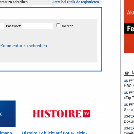
M
US-FE
HBO M
US-FE
«Tip 
US-FE
Glen»
US-FE
Dokum
US-FE
ufmann
Histoire TV blickt auf Boris-Jelzin-
zweit