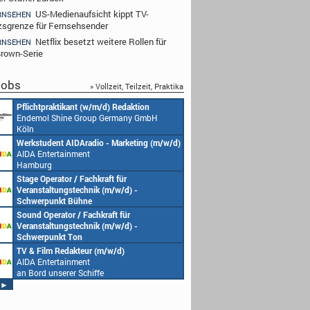
US-Medienaufsicht kippt TV-
RNSEHEN
zsgrenze für Fernsehsender
Netflix besetzt weitere Rollen für
RNSEHEN
rown-Serie
obs
» Vollzeit, Teilzeit, Praktika
Pflichtpraktikant (w/m/d) Redaktion
Endemol Shine Group Germany GmbH
Köln
Werkstudent AIDAradio - Marketing (m/w/d)
AIDA Entertainment
Hamburg
Stage Operator / Fachkraft für
Veranstaltungstechnik (m/w/d) -
Schwerpunkt Bühne
AIDA Entertainment
Sound Operator / Fachkraft für
an Bord unserer Schiffe
Veranstaltungstechnik (m/w/d) -
Schwerpunkt Ton
AIDA Entertainment
TV & Film Redakteur (m/w/d)
an Bord unserer Schiffe
AIDA Entertainment
an Bord unserer Schiffe
►