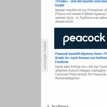
«Frieda» - und die Quoten sind wie
bieder
Besser machte es zur Primetime J
Pilawa mit einem Fußball-Spezial
seinem Quiz - in Topform war jedo
dieses nicht.
vorheriger Artikel
Peacock bestellt Mystery-Serie «T
Break-In» nach Roman von Kather
«Tulsa King» könnte für Staffel
Faulkner
fünf nach New York umziehen
Nach dem Erfolg von «All Her Faul
arbeiten Autorin Megan Gallagher
Carnival Films erneut für Peacock 
Romanadaption.
Surftipps