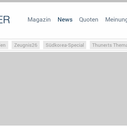
Magazin
News
Quoten
Meinun
fen
Zeugnis26
Südkorea-Special
Thunerts Them
r zu Hitler
Die Serientheorie
Faszination Horrorfil
n
Halloweeen
Weihnachts-Special
ZeugUpfronts
Special
Buchclub
Heim-EM
Screenforce25
Po
Buchclub
YouTuber
eSport im TV
Screenforce