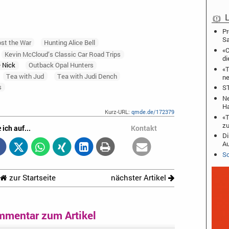
L
Pr
S
st the War
Hunting Alice Bell
«C
Kevin McCloud’s Classic Car Road Trips
di
Nick
Outback Opal Hunters
r
«T
Tea with Jud
Tea with Judi Dench
ne
s
ST
Ne
Ha
Kurz-URL:
qmde.de/172379
«T
zu
 ich auf...
Kontakt
Di
A
Sc
zur Startseite
nächster Artikel
mmentar zum Artikel