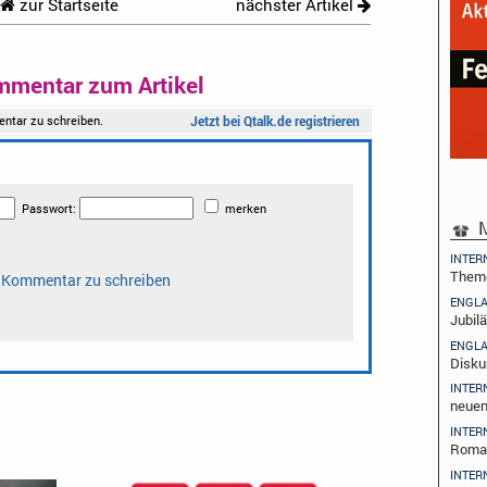
zur Startseite
nächster Artikel
mmentar zum Artikel
M
INTER
Them
ENGL
Jubi
ENGL
Disku
INTER
neuen
INTER
Roma
INTER