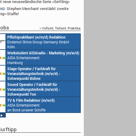
ht neue neuseeländische Serie «Settling»
Stephen Merchant verstärkt zweite
AND
ig»-Staffel
obs
» Vollzeit, Teilzeit, Praktika
Redakteur (w/m/d) oder Jungredakteur
Produktionsassistenz
(w/m/d)
Endemol Shine Grou
Endemol Shine Group Germany GmbH
Köln
Köln
Senior Video Producer/ 1st TV Operator
1. Aufnahmeleitung (
(m/w/d)
Endemol Shine Grou
AIDA Entertainment
Köln
an Bord unserer Schiffe
Studentische Aushilfe (w/m/d) – YouTube
Requisiteur (m/w/d)
Endemol Shine Group Germany GmbH
Home Shopping Euro
Köln
München
Redaktionsleitung (w/m/d)
DoP – Director of Pho
Endemol Shine Group Germany GmbH
Production (m/w/d)
Köln
Home Shopping Euro
München
Producer (w/m/d)
Redaktionsassistenz 
Endemol Shine Group Germany GmbH
Endemol Shine Grou
Köln
Köln
►
urftipp