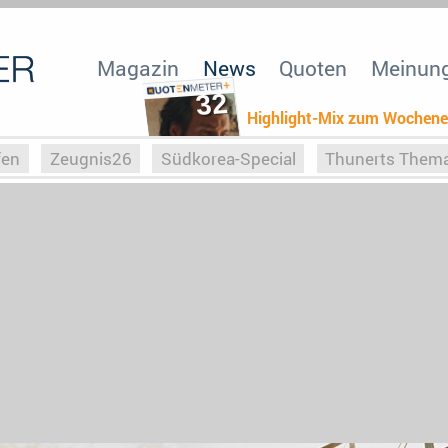
Magazin
News
Quoten
Meinun
32
Highlight-Mix zum Wochen
fen
Zeugnis26
Südkorea-Special
Thunerts Them
r zu Hitler
Die Serientheorie
Faszination Horrorfil
n
Halloweeen
Weihnachts-Special
ZeugUpfronts
Special
Buchclub
Heim-EM
Screenforce25
Po
Buchclub
YouTuber
eSport im TV
Screenforce