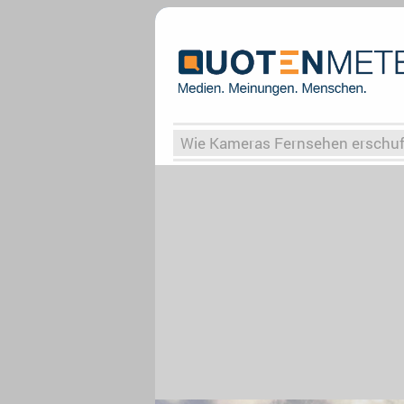
Wie Kameras Fernsehen erschu
Vergessene Serien
Von Weima
Globaler Süden
Das Ende vo
Upfronts25
AktenzeichenXY-
What the Game
Rassismus