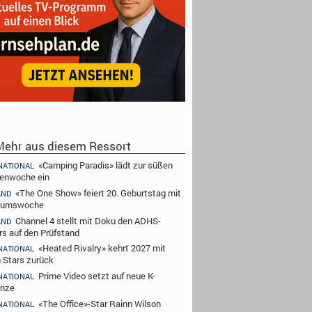
ehr aus diesem Ressort
«Camping Paradis» lädt zur süßen
NATIONAL
enwoche ein
«The One Show» feiert 20. Geburtstag mit
AND
läumswoche
Channel 4 stellt mit Doku den ADHS-
AND
rs auf den Prüfstand
«Heated Rivalry» kehrt 2027 mit
NATIONAL
 Stars zurück
Prime Video setzt auf neue K-
NATIONAL
nze
«The Office»-Star Rainn Wilson
NATIONAL