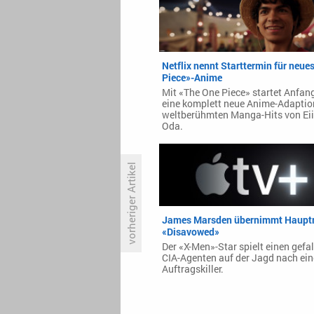
Netflix nennt Starttermin für neue
Piece»-Anime
Mit «The One Piece» startet Anfan
eine komplett neue Anime-Adaptio
weltberühmten Manga-Hits von Eii
Oda.
vorheriger Artikel
ZDF zeigt Österreich am Morgen
James Marsden übernimmt Hauptro
und England am Abend
«Disavowed»
Der «X-Men»-Star spielt einen gefa
CIA-Agenten auf der Jagd nach ei
Auftragskiller.