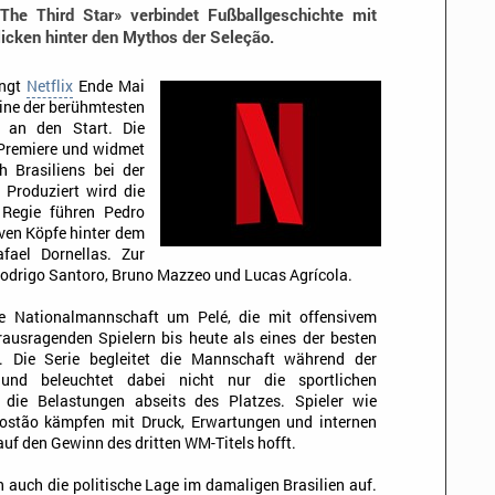
 The Third Star» verbindet Fußballgeschichte mit
licken hinter den Mythos der Seleção.
ngt
Netflix
Ende Mai
eine der berühmtesten
n an den Start. Die
 Premiere und widmet
 Brasiliens bei der
 Produziert wird die
 Regie führen Pedro
iven Köpfe hinter dem
fael Dornellas. Zur
odrigo Santoro, Bruno Mazzeo und Lucas Agrícola.
re Nationalmannschaft um Pelé, die mit offensivem
rausragenden Spielern bis heute als eines der besten
t. Die Serie begleitet die Mannschaft während der
und beleuchtet dabei nicht nur die sportlichen
 die Belastungen abseits des Platzes. Spieler wie
 Tostão kämpfen mit Druck, Erwartungen und internen
auf den Gewinn des dritten WM-Titels hofft.
n auch die politische Lage im damaligen Brasilien auf.