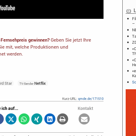
L
Fi
– 
NB
Ta
-Fernsehpreis gewinnen?
Geben Sie jetzt Ihre
ZD
ie mit, welche Produktionen und
«C
T
net werden.
«O
He
«e
Ka
Sc
ird Star
Netflix
TV-Sender
Kurz-URL:
qmde.de/171510
 ich auf...
Kontakt