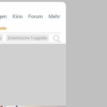
gen
Kino
Forum
Mehr
ende
a
Griechische Tragödie
m
Die Macht der KI
26
nisvergabe
dcast-Reviews
Upfronts21