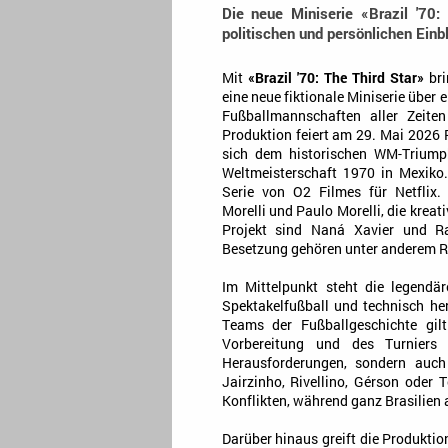
Die neue Miniserie «Brazil '70:
politischen und persönlichen Einb
Mit
«Brazil '70: The Third Star»
bri
eine neue fiktionale Miniserie über 
Fußballmannschaften aller Zeite
Produktion feiert am 29. Mai 2026
sich dem historischen WM-Triumph
Weltmeisterschaft 1970 in Mexiko.
Serie von O2 Filmes für Netflix.
Morelli und Paulo Morelli, die kreat
Projekt sind Naná Xavier und Ra
Besetzung gehören unter anderem R
Im Mittelpunkt steht die legendä
Spektakelfußball und technisch he
Teams der Fußballgeschichte gil
Vorbereitung und des Turniers 
Herausforderungen, sondern auch
Jairzinho, Rivellino, Gérson oder
Konflikten, während ganz Brasilien 
Darüber hinaus greift die Produktio