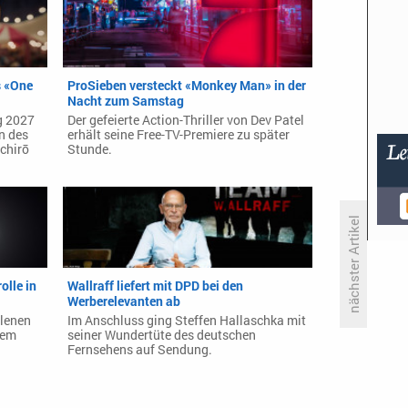
s «One
ProSieben versteckt «Monkey Man» in der
Nacht zum Samstag
g 2027
Der gefeierte Action-Thriller von Dev Patel
n des
erhält seine Free-TV-Premiere zu später
chirō
Stunde.
nächster Artikel
Primetime-Check: Samstag, 9.
lle in
Wallraff liefert mit DPD bei den
Mai 2026
Werberelevanten ab
llenen
Im Anschluss ging Steffen Hallaschka mit
nem
seiner Wundertüte des deutschen
Fernsehens auf Sendung.