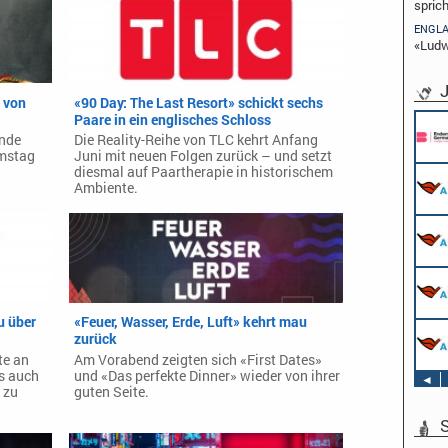
spric
ENGL
«Ludw
J
 von
«90 Day: The Last Resort» schickt sechs
Paare in ein englisches Schloss
Pflichtpraktikant (w/m/d) Redaktion
Endemol Shine Group Germany GmbH
ende
Die Reality-Reihe von TLC kehrt Anfang
Köln
mstag
Juni mit neuen Folgen zurück – und setzt
diesmal auf Paartherapie in historischem
Werkstudent AIDAradio - Marketing (m/w/d)
Ambiente.
AIDA Entertainment
Hamburg
Stage Operator / Fachkraft für
Veranstaltungstechnik (m/w/d) -
Schwerpunkt Bühne
AIDA Entertainment
Sound Operator / Fachkraft für
an Bord unserer Schiffe
Veranstaltungstechnik (m/w/d) -
Schwerpunkt Ton
u über
«Feuer, Wasser, Erde, Luft» kehrt mau
AIDA Entertainment
TV & Film Redakteur (m/w/d)
zurück
an Bord unserer Schiffe
AIDA Entertainment
te an
Am Vorabend zeigten sich «First Dates»
an Bord unserer Schiffe
s auch
und «Das perfekte Dinner» wieder von ihrer
◄
 zu
guten Seite.
S