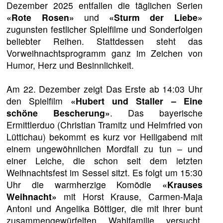
Dezember 2025 entfallen die täglichen Serien
«Rote Rosen»
und
«Sturm der Liebe»
zugunsten festlicher Spielfilme und Sonderfolgen
beliebter Reihen. Stattdessen steht das
Vorweihnachtsprogramm ganz im Zeichen von
Humor, Herz und Besinnlichkeit.
Am 22. Dezember zeigt Das Erste ab 14:03 Uhr
den Spielfilm
«Hubert und Staller – Eine
schöne Bescherung»
. Das bayerische
Ermittlerduo (Christian Tramitz und Helmfried von
Lüttichau) bekommt es kurz vor Heiligabend mit
einem ungewöhnlichen Mordfall zu tun – und
einer Leiche, die schon seit dem letzten
Weihnachtsfest im Sessel sitzt. Es folgt um 15:30
Uhr die warmherzige Komödie
«Krauses
Weihnacht»
mit Horst Krause, Carmen-Maja
Antoni und Angelika Böttiger, die mit ihrer bunt
zusammengewürfelten Wahlfamilie versucht,