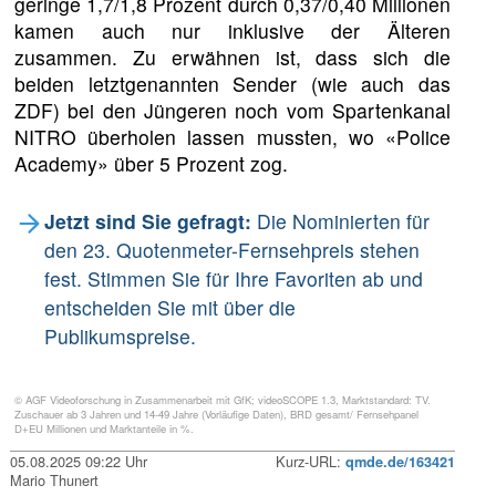
geringe 1,7/1,8 Prozent durch 0,37/0,40 Millionen
kamen auch nur inklusive der Älteren
zusammen. Zu erwähnen ist, dass sich die
beiden letztgenannten Sender (wie auch das
ZDF) bei den Jüngeren noch vom Spartenkanal
NITRO überholen lassen mussten, wo «Police
Academy» über 5 Prozent zog.
Jetzt sind Sie gefragt:
Die Nominierten für
den 23. Quotenmeter-Fernsehpreis stehen
fest. Stimmen Sie für Ihre Favoriten ab und
entscheiden Sie mit über die
Publikumspreise.
© AGF Videoforschung in Zusammenarbeit mit GfK; videoSCOPE 1.3, Marktstandard: TV.
Zuschauer ab 3 Jahren und 14-49 Jahre (Vorläufige Daten), BRD gesamt/ Fernsehpanel
D+EU Millionen und Marktanteile in %.
05.08.2025 09:22 Uhr
Kurz-URL:
qmde.de/163421
Mario Thunert