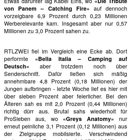
Etwas darunter lag Kabel Eins, wo
«Die Tribute
von Panem – Catching Fire»
auf dennoch
vorzeigbare 6,9 Prozent durch 0,23 Millionen
Werberelevante kam. Insgesamt aber nur 0,57
Millionen zu 3,0 Prozent sahen zu.
RTLZWEI fiel im Vergleich eine Ecke ab. Dort
performte
«Bella Italia – Camping auf
Deutsch»
aber trotzdem noch über
Senderschnitt. Dafür ließen sich mäßig
annehmbare 4,8 Prozent (0,18 Millionen) der
Jungen aufbringen - letzte Woche lief es hier mit
über sieben Prozent aber feierlicher. Bei den
Älteren sah es mit 2,0 Prozent (0,44 Millionen)
richtig dürr aus. Brutal sahs wiederholt für
ProSieben aus, wo
«Greys Anatomy»
nur
erneut peinliche 3,1 Prozent (0,12 Millionen) aus
der Zielgruppe mobilsierte. Verschwindend