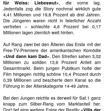
für Weiss: Liebeswut»
, die vorne lag.
Jedenfalls zog die Story nochmal wirklich gute
4,41 Millionen und 19,8 Prozent ab drei Jahren.
Die Jüngeren waren nicht in feierlicher Anzahl
vertreten – schlechte 4,6 Prozent bei 0,17
Millionen lagen ziemlich weit hinten.
Auf Rang zwei bei den Älteren das Erste mit der
Free-TV-Premiere der amerikanischen Komödie
«Und dann kam Dad»
. Den Streifen sahen 3,02
Millionen zu soliden 13,6 Prozent Anteil am
Gesamtmarkt. Beim jungen Publikum holte der
Film hingegen richtig schöne 10,4 Prozent durch
0,39 Millionen und bescherte dem Kanal so die
Führung in der Alterskategorie 14-49 Jahre.
Bei den Jungen reichte es derweil für Sat.1 ganz
knapp zum Silber-Rang vom Marktanteil her.
Dort lief eine weitere Folge der Reality
«Villa der