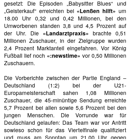
gesetzt: Die Episoden „Babysitter Blues“ und
„Geisterkauf“ erreichten bei
«Lenßen hilft»
um
18.00 Uhr 0,32 und 0,42 Millionen, bei den
Umworbenen standen 3,8 und 4,5 Prozent auf
der Uhr. Die
«Landarztpraxis»
brachte 0,51
Millionen Zuschauer, in der Zielgruppe wurden
2,4 Prozent Marktanteil eingefahren. Vor König
Fußball lief noch
«:newstime»
vor 0,50 Millionen
Zuschauern.
Die Vorberichte zwischen der Partie England –
Deutschland (1:2) bei der U21-
Europameisterschaft sahen 1,08 Millionen
Zuschauer, die 45-minüntige Sendung erreichte
5,7 Prozent bei allen sowie 5,6 Prozent bei den
jungen Menschen. Die Vorrunde war für
Deutschland gelaufen: Das Team war vor Antritt
sowieso schon für das Viertelfinale qualifiziert
und muss am Sonntag um 21.00 Uhr gegen