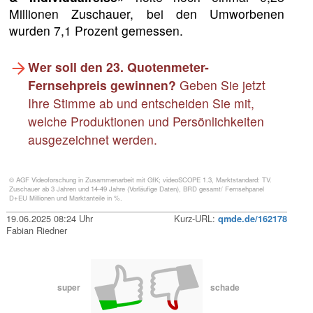
Millionen Zuschauer, bei den Umworbenen
wurden 7,1 Prozent gemessen.
Wer soll den 23. Quotenmeter-
Fernsehpreis gewinnen?
Geben Sie jetzt
Ihre Stimme ab und entscheiden Sie mit,
welche Produktionen und Persönlichkeiten
ausgezeichnet werden.
© AGF Videoforschung in Zusammenarbeit mit GfK; videoSCOPE 1.3, Marktstandard: TV.
Zuschauer ab 3 Jahren und 14-49 Jahre (Vorläufige Daten), BRD gesamt/ Fernsehpanel
D+EU Millionen und Marktanteile in %.
19.06.2025 08:24 Uhr
Kurz-URL:
qmde.de/162178
Fabian Riedner
super
schade