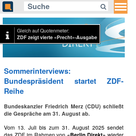
Gleich auf Quotenmeter:
ZDF zeigt vierte «Precht»-Ausgabe
Sommerinterviews:
Bundespräsident startet ZDF-
Reihe
Bundeskanzler Friedrich Merz (CDU) schließt
die Gespräche am 31. August ab.
Vom 13. Juli bis zum 31. August 2025 sendet
das ZDF im Rahmen von
«Berlin Direkt»
wieder