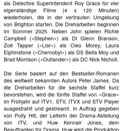
als Detective Superintendent Roy Grace für vier
eigenständige Filme (4 x 120 Minuten)
wiederholen, die in der vertrauten Umgebung
von Brighton starten. Die Dreharbeiten beginnen
im Sommer 2025. Neben John spielen Richie
Campbell («Stephen») als DI Glenn Branson,
Zoë Tapper («Liar») als Cleo Morey, Laura
Elphinstone («Chernobyl») als DS Bella Moy und
Brad Morrison («Outlander») als DC Nick Nicholl.
Die Serie basiert auf den Bestseller-Romanen
des weltweit bekannten Autors Peter James. Da
die Dreharbeiten für die sechste Staffel kurz
bevorstehen, wird die fünfte Staffel von «Grace»
im Frühjahr auf ITV1, STV, ITVX und STV Player
ausgestrahlt und gestreamt. In Auftrag gegeben
von Polly Hill, der Leiterin der Drama-Abteilung
von ITV, und Huw Kennair Jones, dem
Beauftragten für Drama. Huw wird die Produktion