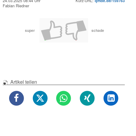
24.03.2025 08:44 Uhr
Kurz-URL:
qmde.de/159763
Fabian Riedner
super
schade
Artikel teilen