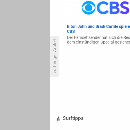
Elton John und Bradi Carlile spiele
CBS
Der Fernsehsender hat sich die Re
vorheriger Artikel
dem einstündigen Special gesicher
Erstes Bundesländer-Spezial
beschert Kerner gute Quoten
Surftipps