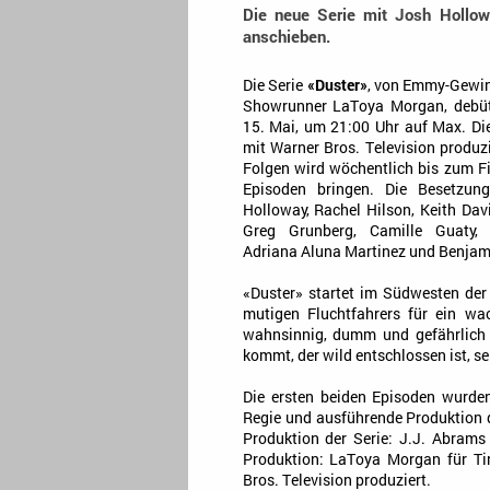
Die neue Serie mit Josh Hollow
anschieben.
Die Serie
«Duster»
, von Emmy-Gewin
Showrunner LaToya Morgan, debüt
15. Mai, um 21:00 Uhr auf Max. D
mit Warner Bros. Television produzi
Folgen wird wöchentlich bis zum Fi
Episoden bringen. Die Besetzun
Holloway, Rachel Hilson, Keith Dav
Greg Grunberg, Camille Guaty, 
Adriana Aluna Martinez und Benjam
«Duster» startet im Südwesten de
mutigen Fluchtfahrers für ein wa
wahnsinnig, dumm und gefährlich w
kommt, der wild entschlossen ist, se
Die ersten beiden Episoden wurd
Regie und ausführende Produktion 
Produktion der Serie: J.J. Abram
Produktion: LaToya Morgan für Ti
Bros. Television produziert.