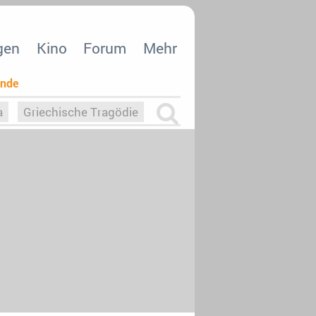
gen
Kino
Forum
Mehr
ende
a
Griechische Tragödie
m
Die Macht der KI
26
nisvergabe
dcast-Reviews
Upfronts21