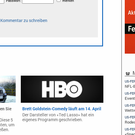
M
US-FE
NFL-B
US-FE
Event
US-FE
en Sie
Brett Goldstein-Comedy läuft am 14. April
Wettr
Der Darsteller von «Ted Lasso» hat ein
US-FE
eigenes Programm geschrieben.
Diese 5
Rodeo
hten, um
eßen.
US-FE
«Spac