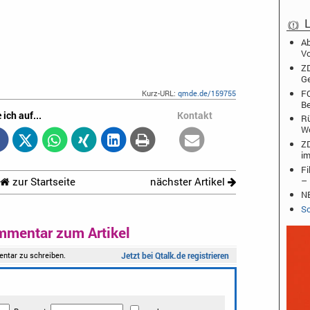
L
Ab
Vo
ZD
Ge
FO
Kurz-URL:
qmde.de/159755
Be
 ich auf...
Kontakt
Rü
W
ZD
im
Fi
– 
zur Startseite
nächster Artikel
NB
Sc
mmentar zum Artikel