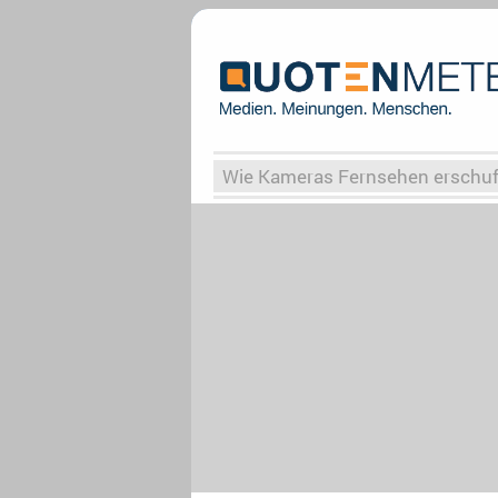
Wie Kameras Fernsehen erschu
Vergessene Serien
Von Weima
Globaler Süden
Das Ende vo
Upfronts25
AktenzeichenXY-
What the Game
Rassismus