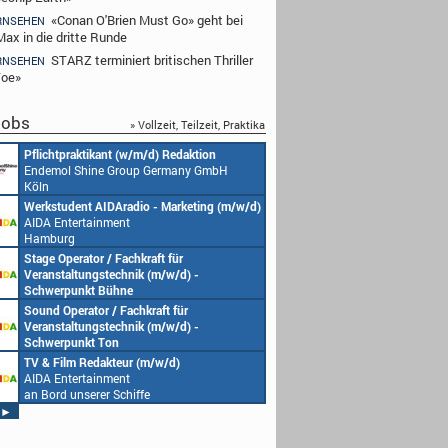
«Conan O'Brien Must Go» geht bei
RNSEHEN
ax in die dritte Runde
STARZ terminiert britischen Thriller
RNSEHEN
Toe»
obs
» Vollzeit, Teilzeit, Praktika
Redakteur (w/m/d) oder Jungredakteur
Produktionsassistenz 
(w/m/d)
Endemol Shine Group
Endemol Shine Group Germany GmbH
Köln
Köln
Senior Video Producer/ 1st TV Operator
1. Aufnahmeleitung (m
(m/w/d)
Endemol Shine Group
AIDA Entertainment
Köln
an Bord unserer Schiffe
Studentische Aushilfe (w/m/d) – YouTube
Requisiteur (m/w/d)
Endemol Shine Group Germany GmbH
Home Shopping Euro
Köln
München
Redaktionsleitung (w/m/d)
DoP – Director of Pho
Endemol Shine Group Germany GmbH
Production (m/w/d)
Köln
Home Shopping Euro
München
Producer (w/m/d)
Redaktionsassistenz (
Endemol Shine Group Germany GmbH
Endemol Shine Group
Köln
Köln
►