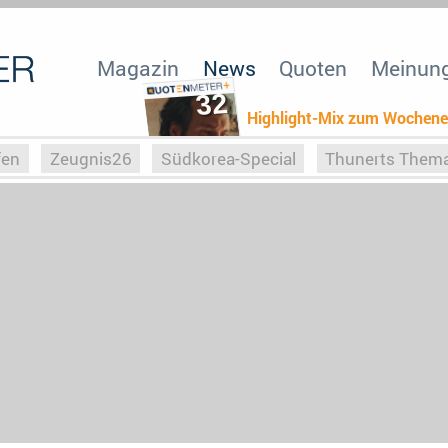
Magazin
News
Quoten
Meinun
32
Highlight-Mix zum Wochen
fen
Zeugnis26
Südkorea-Special
Thunerts Them
r zu Hitler
Die Serientheorie
Faszination Horrorfil
n
Halloweeen
Weihnachts-Special
ZeugUpfronts
Special
Buchclub
Heim-EM
Screenforce25
Po
Buchclub
YouTuber
eSport im TV
Screenforce