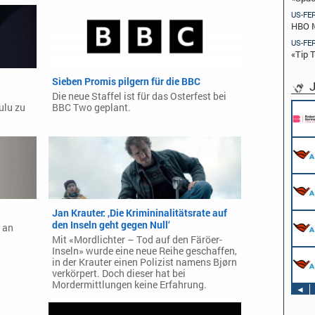
US-FE
HBO M
US-FE
«Tip 
Sieben Promis pilgern für die BBC
J
Die neue Staffel ist für das Osterfest bei
ulu zu
BBC Two geplant.
Pflichtpraktikant (w/m/d) Redaktion
Endemol Shine Group Germany GmbH
Köln
Werkstudent AIDAradio - Marketing (m/w/d)
AIDA Entertainment
Hamburg
Stage Operator / Fachkraft für
Veranstaltungstechnik (m/w/d) -
Schwerpunkt Bühne
Jan Krauter: ‚Die Krimininalitätsrate auf
AIDA Entertainment
Sound Operator / Fachkraft für
den Inseln geht gegen Null‘
an Bord unserer Schiffe
 an
Veranstaltungstechnik (m/w/d) -
Mit «Mordlichter – Tod auf den Färöer-
Schwerpunkt Ton
Inseln» wurde eine neue Reihe geschaffen,
AIDA Entertainment
TV & Film Redakteur (m/w/d)
in der Krauter einen Polizist namens Bjørn
an Bord unserer Schiffe
AIDA Entertainment
verkörpert. Doch dieser hat bei
an Bord unserer Schiffe
Mordermittlungen keine Erfahrung.
◄