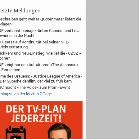
etzte Meldungen
schreiben geht weiter: Quotenmeter liefert die
rlagen
F verbannt preisgekrönten Cannes- und Lola-
winner in die Nacht
X setzt auf Kontinuität bei seiner NFL-
richterstattung
ckkehr und Neu-Einstieg: Wie lief die «GZSZ»-
oche?
F zeigt nur den Auftakt von «The Assassin»
 Fernsehen
lme des Grauens: «Justice League of America»
Der Superheldenfilm, der viel zu früh kam
C macht «The Voice» zum Promi-Event
hlagzeilen der letzten 7 Tage