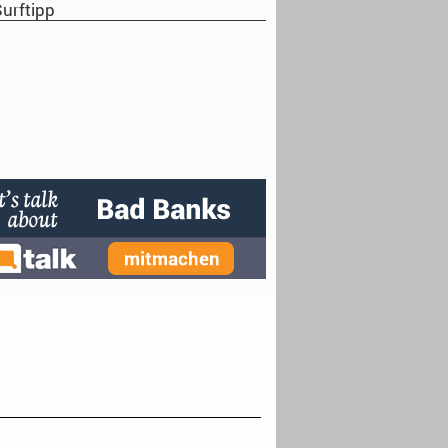
urftipp