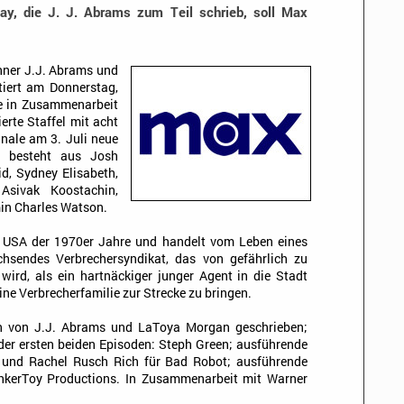
ay, die J. J. Abrams zum Teil schrieb, soll Max
ner J.J. Abrams und
iert am Donnerstag,
ie in Zusammenarbeit
erte Staffel mit acht
nale am 3. Juli neue
g besteht aus Josh
id, Sydney Elisabeth,
Asivak Koostachin,
in Charles Watson.
r USA der 1970er Jahre und handelt vom Leben eines
chsendes Verbrechersyndikat, das von gefährlich zu
ird, als ein hartnäckiger junger Agent in die Stadt
ine Verbrecherfamilie zur Strecke zu bringen.
en von J.J. Abrams und LaToya Morgan geschrieben;
der ersten beiden Episoden: Steph Green; ausführende
s und Rachel Rusch Rich für Bad Robot; ausführende
nkerToy Productions. In Zusammenarbeit mit Warner