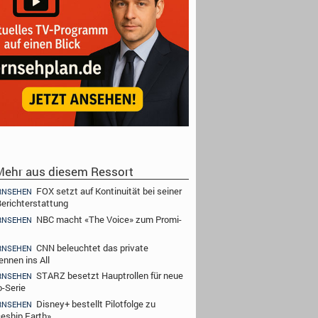
ehr aus diesem Ressort
FOX setzt auf Kontinuität bei seiner
RNSEHEN
erichterstattung
NBC macht «The Voice» zum Promi-
RNSEHEN
CNN beleuchtet das private
RNSEHEN
ennen ins All
STARZ besetzt Hauptrollen für neue
RNSEHEN
-Serie
Disney+ bestellt Pilotfolge zu
RNSEHEN
eship Earth»