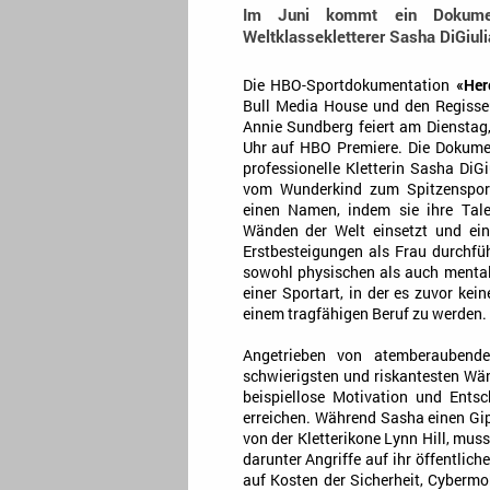
Im Juni kommt ein Dokumen
Weltklassekletterer Sasha DiGiuli
Die HBO-Sportdokumentation
«Her
Bull Media House und den Regisse
Annie Sundberg feiert am Dienstag,
Uhr auf HBO Premiere. Die Dokumen
professionelle Kletterin Sasha DiG
vom Wunderkind zum Spitzensport
einen Namen, indem sie ihre Tal
Wänden der Welt einsetzt und ei
Erstbesteigungen als Frau durchfüh
sowohl physischen als auch mental
einer Sportart, in der es zuvor kei
einem tragfähigen Beruf zu werden.
Angetrieben von atemberaubend
schwierigsten und riskantesten Wän
beispiellose Motivation und Entsc
erreichen. Während Sasha einen Gip
von der Kletterikone Lynn Hill, muss
darunter Angriffe auf ihr öffentlic
auf Kosten der Sicherheit, Cyberm