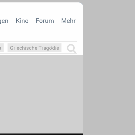
gen
Kino
Forum
Mehr
a
Griechische Tragödie
m
Die Macht der KI
26
nisvergabe
dcast-Reviews
Upfronts21