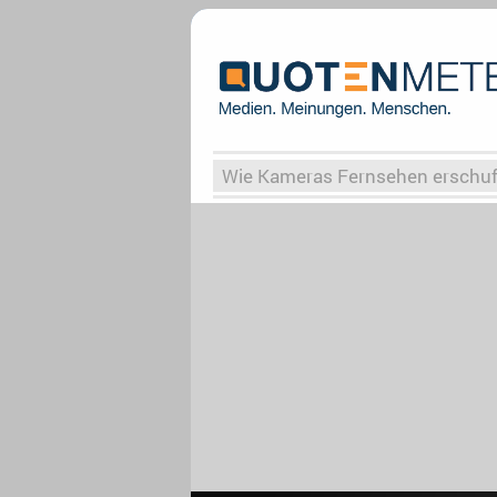
Wie Kameras Fernsehen erschu
Vergessene Serien
Von Weima
Globaler Süden
Das Ende vo
Upfronts25
AktenzeichenXY-
What the Game
Rassismus