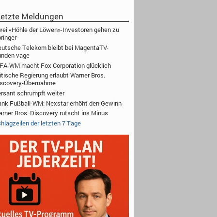
etzte Meldungen
ei «Höhle der Löwen»-Investoren gehen zu
ringer
utsche Telekom bleibt bei MagentaTV-
unden vage
FA-WM macht Fox Corporation glücklich
itische Regierung erlaubt Warner Bros.
iscovery-Übernahme
rsant schrumpft weiter
nk Fußball-WM: Nexstar erhöht den Gewinn
rner Bros. Discovery rutscht ins Minus
hlagzeilen der letzten 7 Tage