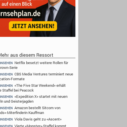
ehr aus diesem Ressort
Netflix besetzt weitere Rollen für
RNSEHEN
rown-Serie
CBS Media Ventures terminiert neue
RNSEHEN
cation-Formate
«The Five Star Weekend» erhält
RNSEHEN
e Staffel bei Peacock
«Expedition X» startet mit neuen
RNSEHEN
ln und Geisterjagden
Amazon bestellt Sitcom von
RNSEHEN
nds»-Miterfinderin Kauffman
Viola Davis geht zu «Ascent»
RNSEHEN
Vierte «Monster»-Staffel kommt
RNSEHEN