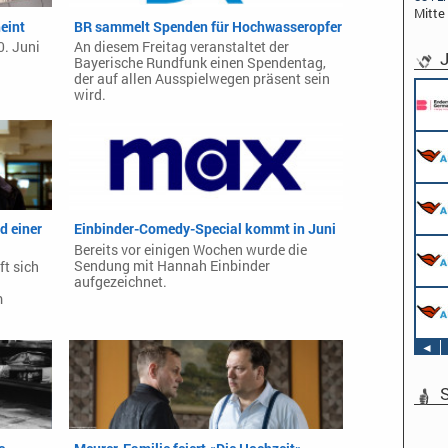
Mitte
heint
BR sammelt Spenden für Hochwasseropfer
0. Juni
An diesem Freitag veranstaltet der
J
Bayerische Rundfunk einen Spendentag,
der auf allen Ausspielwegen präsent sein
wird.
d einer
Einbinder-Comedy-Special kommt in Juni
Bereits vor einigen Wochen wurde die
Sendung mit Hannah Einbinder
ft sich
aufgezeichnet.
m
◄
S