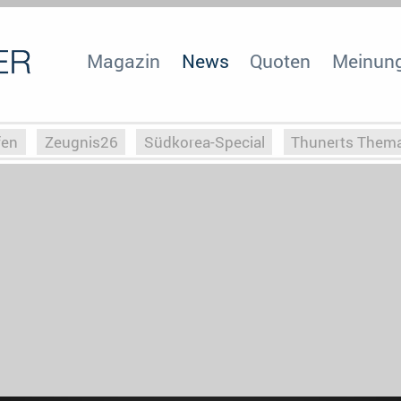
Magazin
News
Quoten
Meinun
fen
Zeugnis26
Südkorea-Special
Thunerts Them
r zu Hitler
Die Serientheorie
Faszination Horrorfil
n
Halloweeen
Weihnachts-Special
ZeugUpfronts
Special
Buchclub
Heim-EM
Screenforce25
Po
Buchclub
YouTuber
eSport im TV
Screenforce