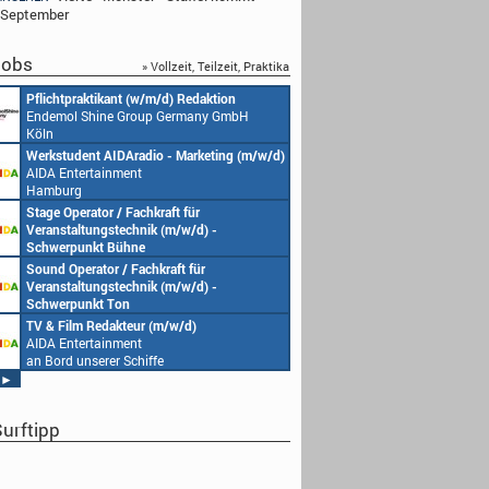
 September
obs
» Vollzeit, Teilzeit, Praktika
Pflichtpraktikant (w/m/d) Redaktion
Endemol Shine Group Germany GmbH
Köln
Werkstudent AIDAradio - Marketing (m/w/d)
AIDA Entertainment
Hamburg
Stage Operator / Fachkraft für
Veranstaltungstechnik (m/w/d) -
Schwerpunkt Bühne
AIDA Entertainment
Sound Operator / Fachkraft für
an Bord unserer Schiffe
Veranstaltungstechnik (m/w/d) -
Schwerpunkt Ton
AIDA Entertainment
TV & Film Redakteur (m/w/d)
an Bord unserer Schiffe
AIDA Entertainment
an Bord unserer Schiffe
►
urftipp