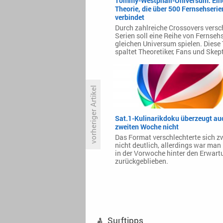
Tommy-Westphall-Universum: Ein
Theorie, die über 500 Fernsehserie
verbindet
Durch zahlreiche Crossovers versc
Serien soll eine Reihe von Fernseh
gleichen Universum spielen. Diese
spaltet Theoretiker, Fans und Skept
vorheriger Artikel
Sat.1-Kulinarikdoku überzeugt auc
DF1 überträgt GFL-Finale
zweiten Woche nicht
Das Format verschlechterte sich z
nicht deutlich, allerdings war man 
in der Vorwoche hinter den Erwar
zurückgeblieben.
Surftipps