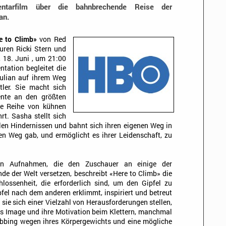
tarfilm über die bahnbrechende Reise der
an.
e to Climb»
von Red
uren Ricki Stern und
 18. Juni , um 21:00
tation begleitet die
iulian auf ihrem Weg
ler. Sie macht sich
ente an den größten
ne Reihe von kühnen
rt. Sasha stellt sich
en Hindernissen und bahnt sich ihren eigenen Weg in
nen Weg gab, und ermöglicht es ihrer Leidenschaft, zu
en Aufnahmen, die den Zuschauer an einige der
de der Welt versetzen, beschreibt «Here to Climb» die
hlossenheit, die erforderlich sind, um den Gipfel zu
fel nach dem anderen erklimmt, inspiriert und betreut
 sie sich einer Vielzahl von Herausforderungen stellen,
hes Image und ihre Motivation beim Klettern, manchmal
obbing wegen ihres Körpergewichts und eine mögliche