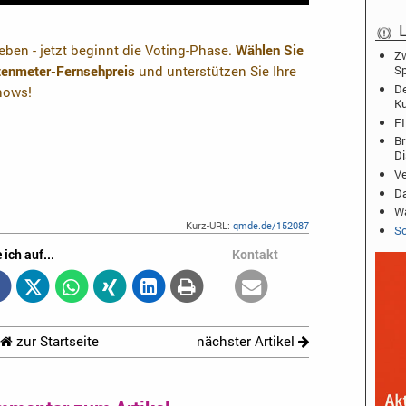
L
ben - jetzt beginnt die Voting-Phase.
Wählen Sie
Zw
otenmeter-Fernsehpreis
und unterstützen Sie Ihre
Sp
De
shows!
K
FI
Br
D
Ve
Da
Wa
Kurz-URL:
qmde.de/152087
Sc
 ich auf...
Kontakt
zur Startseite
nächster Artikel