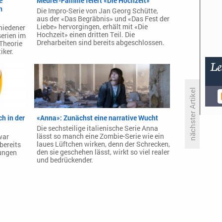
e
Meurer-Familie feiert «Die Hochzeit»
n
Die Impro-Serie von Jan Georg Schütte,
aus der «Das Begräbnis» und «Das Fest der
Liebe» hervorgingen, erhält mit «Die
hiedener
Hochzeit» einen dritten Teil. Die
serien im
Dreharbeiten sind bereits abgeschlossen.
 Theorie
iker.
nächster Artikel
h in der
«Anna»: Zunächst eine narrative Wucht
Boris Becker wird auch Olympia-
Die sechsteilige italienische Serie Anna
Experte für Eurosport
lässt so manch eine Zombie-Serie wie ein
war
laues Lüftchen wirken, denn der Schrecken,
bereits
den sie geschehen lässt, wirkt so viel realer
tungen
und bedrückender.