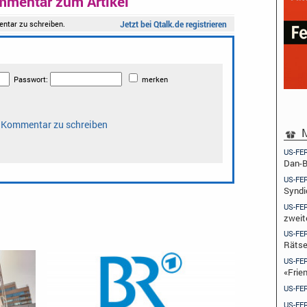
mmentar zum Artikel
M
US-FE
Dan-B
US-FE
Syndi
US-FE
zweit
US-FE
Rätse
US-FE
«Frie
US-FE
US-FE