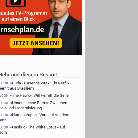
ehr aus diesem Ressort
«Fúria - Rasende Wut»: Ein Netflix-
 LOOK
rhit aus Brasilien?
«The Hawk»: Will Ferrell, die Serie
 LOOK
«Unsere kleine Farm»: Zwischen
 LOOK
lgie und Modernisierung
«Human Vapor»: Vorsicht vor dem
 LOOK
ann!
«Oasis»: «The White Lotus» auf
 LOOK
sch?