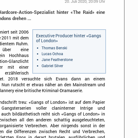
20. Juli 2020, 20:09 Uhr
ardcore-Action-Spezialist hinter «The Raid» eine
dons drehen ...
niert seit 2006
Executive Producer hinter «Gangs
e 2011 mit dem
of London»
rdientem Ruhm.
Thomas Benski
k über eine
Lucas Ochoa
 ein Hochhaus
Jane Featherstone
ion-Glanzlicht
Gabriel Silver
er mit einer
erzählerisch
net. 2018 versuchte sich Evans dann an einem
. Nun rutscht er etwas näher an den Mainstream und
annery eine britische Kriminal-Dramaserie.
ndschrift treu: «Gangs of London» ist auf dem Papier
gsterserien voller claninterner Intrige und
 auch bildästhetisch reiht sich «Gangs of London» in
wischen all den anderen schattig ausgeleuchteten,
rganisierte Verbrechen. Aber nirgends sonst in der
ren die Differenzen zwischen Recht und Verbrechen,
letzten Egos in derart brutalen, ausführlichen und