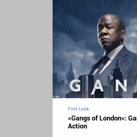
First Look
«Gangs of London»: Gan
Action