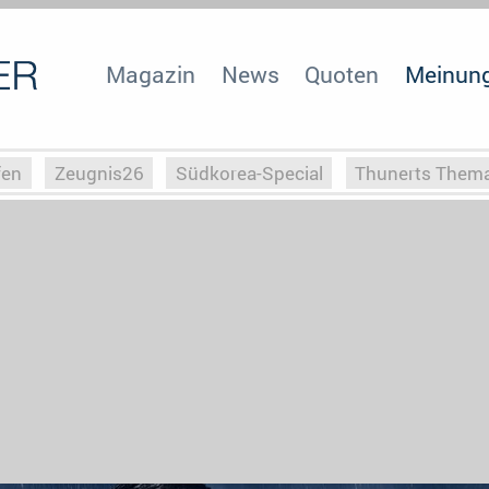
Magazin
News
Quoten
Meinun
fen
Zeugnis26
Südkorea-Special
Thunerts Them
r zu Hitler
Die Serientheorie
Faszination Horrorfil
n
Halloweeen
Weihnachts-Special
ZeugUpfronts
Special
Buchclub
Heim-EM
Screenforce25
Po
Buchclub
YouTuber
eSport im TV
Screenforce