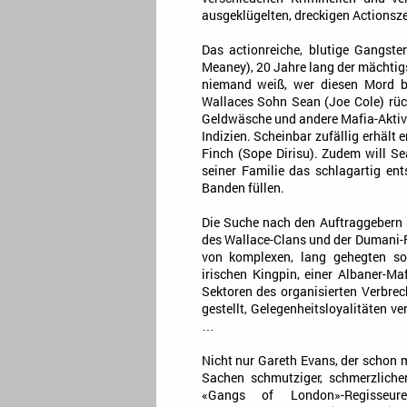
ausgeklügelten, dreckigen Actionsz
Das actionreiche, blutige Gangste
Meaney), 20 Jahre lang der mächtig
niemand weiß, wer diesen Mord be
Wallaces Sohn Sean (Joe Cole) rück
Geldwäsche und andere Mafia-Aktivi
Indizien. Scheinbar zufällig erhält 
Finch (Sope Dirisu). Zudem will 
seiner Familie das schlagartig e
Banden füllen.
Die Suche nach den Auftraggebern 
des Wallace-Clans und der Dumani-Fa
von komplexen, lang gehegten so
irischen Kingpin, einer Albaner-M
Sektoren des organisierten Verbre
gestellt, Gelegenheitsloyalitäten 
…
Nicht nur Gareth Evans, der schon m
Sachen schmutziger, schmerzlicher
«Gangs of London»-Regisseure