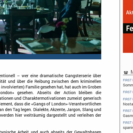
M
ventionell – wer eine dramatische Gangsterserie über
FIRST
ität und über die Reibung zwischen dem kriminellen
Somme
 involvierten) Familie gesehen hat, hat auch im Groben
FIRST
ndon» gesehen. Abseits der Action bleiben die
lationen und Charaktermotivationen zumeist generisch
FIRST
Nosta
lement, dass die «Gangs of London»-Verantwortlichen
an den Tag legen. Dialekte, Akzente, Jargon, Slang und
FIRST
werden hier weiträumig dargestellt und verleihen der
Gasm
FIRST
spani
physische Arbeit und auch abseits der Gewaltphasen