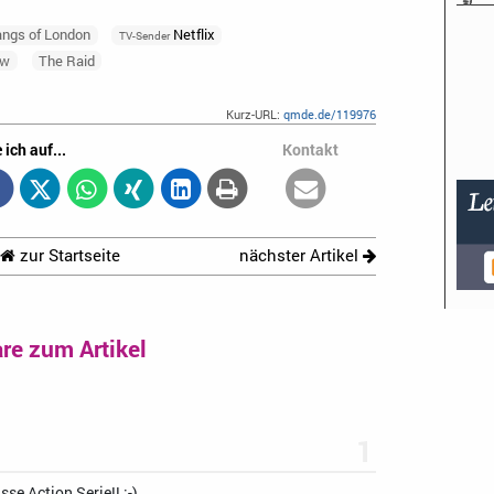
ngs of London
Netflix
TV-Sender
ow
The Raid
Kurz-URL:
qmde.de/119976
 ich auf...
Kontakt
zur Startseite
nächster Artikel
e zum Artikel
1
asse Action Serie!!
:-)