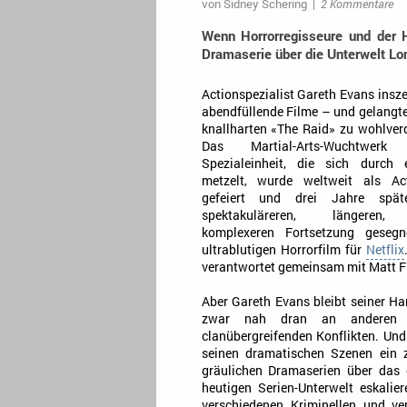
von
Sidney Schering
|
2 Kommentare
Wenn Horrorregisseure und der H
Dramaserie über die Unterwelt Lon
Actionspezialist Gareth Evans insze
abendfüllende Filme – und gelangt
knallharten «The Raid» zu wohlve
Das Martial-Arts-Wuchtwer
Spezialeinheit, die sich durch
metzelt, wurde weltweit als Act
gefeiert und drei Jahre spät
spektakuläreren, längeren, 
komplexeren Fortsetzung geseg
ultrablutigen Horrorfilm für
Netflix
verantwortet gemeinsam mit Matt Fl
Aber Gareth Evans bleibt seiner Ha
zwar nah dran an anderen Gan
clanübergreifenden Konflikten. Und
seinen dramatischen Szenen ein z
gräulichen Dramaserien über das o
heutigen Serien-Unterwelt eskalie
verschiedenen Kriminellen und ver