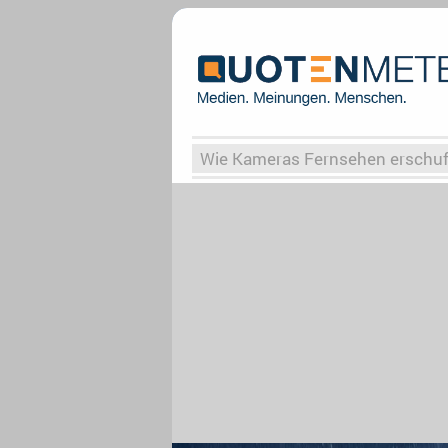
Wie Kameras Fernsehen erschu
Vergessene Serien
Von Weima
Globaler Süden
Das Ende vo
Upfronts25
AktenzeichenXY-
What the Game
Rassismus