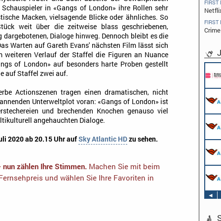
FIRST
 Schauspieler in «Gangs of London» ihre Rollen sehr
Netfl
tische Macken, vielsagende Blicke oder ähnliches. So
FIRST
tück weit über die zeitweise blass geschriebenen,
Crime
g dargebotenen, Dialoge hinweg. Dennoch bleibt es die
 Das Warten auf Gareth Evans' nächsten Film lässt sich
J
m weiteren Verlauf der Staffel die Figuren an Nuance
ngs of London» auf besonders harte Proben gestellt
Pflichtpra
 auf Staffel zwei auf.
Endemol 
Köln
herbe Actionszenen tragen einen dramatischen, nicht
Werkstude
pannenden Unterweltplot voran: «Gangs of London» ist
AIDA Ente
Hamburg
rstechereien und brechenden Knochen genauso viel
Stage Oper
ltikulturell angehauchten Dialoge.
Veranstalt
Schwerpu
uli 2020 ab 20.15 Uhr auf
Sky Atlantic HD
zu sehen.
AIDA Ente
Sound Oper
an Bord un
Veranstalt
Schwerpun
– nun zählen Ihre Stimmen.
Machen Sie mit beim
AIDA Ente
TV & Film
ernsehpreis und wählen Sie Ihre Favoriten in
an Bord un
AIDA Ente
an Bord un
◄
S