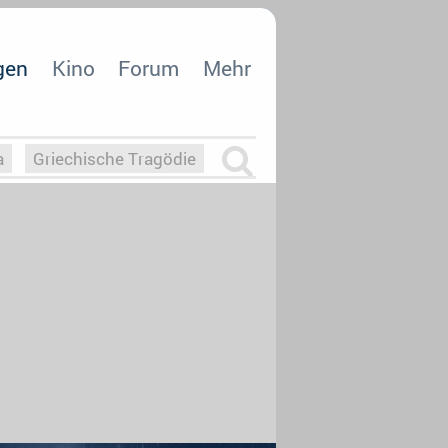
gen
Kino
Forum
Mehr
a
Griechische Tragödie
m
Die Macht der KI
26
nisvergabe
dcast-Reviews
Upfronts21