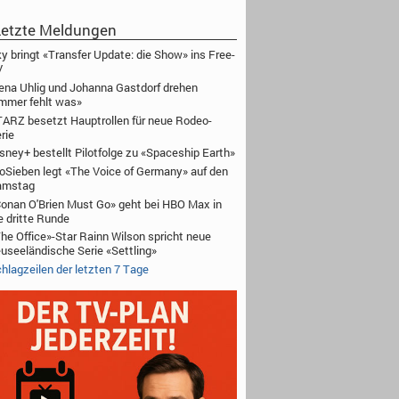
etzte Meldungen
y bringt «Transfer Update: die Show» ins Free-
V
ena Uhlig und Johanna Gastdorf drehen
mmer fehlt was»
ARZ besetzt Hauptrollen für neue Rodeo-
rie
sney+ bestellt Pilotfolge zu «Spaceship Earth»
oSieben legt «The Voice of Germany» auf den
amstag
onan O'Brien Must Go» geht bei HBO Max in
e dritte Runde
he Office»-Star Rainn Wilson spricht neue
useeländische Serie «Settling»
hlagzeilen der letzten 7 Tage