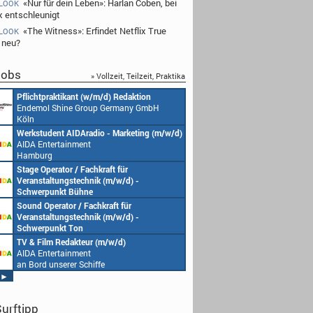
«Nur für dein Leben»: Harlan Coben, bei
 LOOK
ix entschleunigt
«The Witness»: Erfindet Netflix True
 LOOK
 neu?
obs
» Vollzeit, Teilzeit, Praktika
ktikant (w/m/d) Redaktion
Redakteur (w/m/d) oder Jungredakteu
Shine Group Germany GmbH
(w/m/d)
Endemol Shine Group Germany GmbH
Köln
nt AIDAradio - Marketing (m/w/d)
Senior Video Producer/ 1st TV Operat
rtainment
(m/w/d)
AIDA Entertainment
an Bord unserer Schiffe
ator / Fachkraft für
Studentische Aushilfe (w/m/d) – You
ungstechnik (m/w/d) -
Endemol Shine Group Germany GmbH
nkt Bühne
Köln
rtainment
ator / Fachkraft für
Redaktionsleitung (w/m/d)
serer Schiffe
ungstechnik (m/w/d) -
Endemol Shine Group Germany GmbH
kt Ton
Köln
rtainment
 Redakteur (m/w/d)
Producer (w/m/d)
serer Schiffe
rtainment
Endemol Shine Group Germany GmbH
serer Schiffe
Köln
►
urftipp