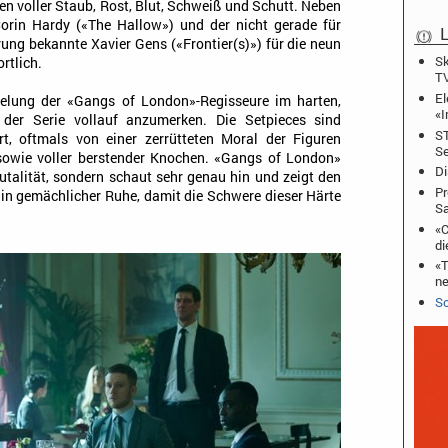
n voller Staub, Rost, Blut, Schweiß und Schutt. Neben
orin Hardy («The Hallow») und der nicht gerade für
L
ung bekannte Xavier Gens («Frontier(s)») für die neun
Sk
rtlich.
T
El
zelung der «Gangs of London»-Regisseure im harten,
«I
 der Serie vollauf anzumerken. Die Setpieces sind
ST
t, oftmals von einer zerrütteten Moral der Figuren
Se
owie voller berstender Knochen. «Gangs of London»
Di
utalität, sondern schaut sehr genau hin und zeigt den
Pr
 in gemächlicher Ruhe, damit die Schwere dieser Härte
S
«C
di
«T
ne
Sc