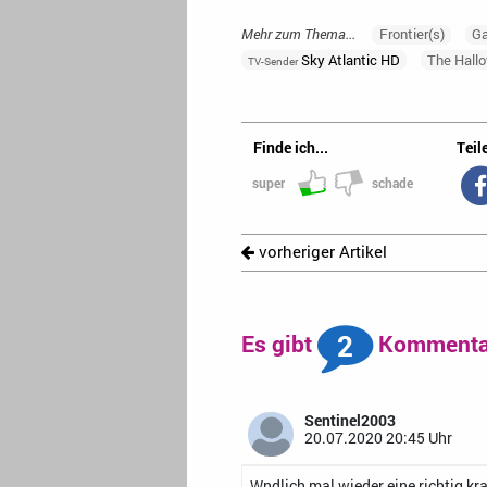
Mehr zum Thema...
Frontier(s)
Ga
Sky Atlantic HD
The Hall
TV-Sender
Finde ich...
Teile
super
schade
vorheriger Artikel
2
Es gibt
Kommentar
Sentinel2003
20.07.2020 20:45 Uhr
Wndlich mal wieder eine richtig kr