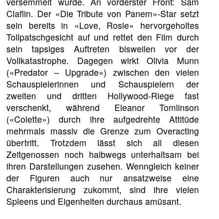
versemmelt wurde. An vorderster Front: Sam
Claflin. Der «Die Tribute von Panem»-Star setzt
sein bereits in «Love, Rosie» hervorgeholtes
Tollpatschgesicht auf und rettet den Film durch
sein tapsiges Auftreten bisweilen vor der
Vollkatastrophe. Dagegen wirkt Olivia Munn
(«Predator – Upgrade») zwischen den vielen
Schauspielerinnen und Schauspielern der
zweiten und dritten Hollywood-Riege fast
verschenkt, während Eleanor Tomlinson
(«Colette») durch ihre aufgedrehte Attitüde
mehrmals massiv die Grenze zum Overacting
übertritt. Trotzdem lässt sich all diesen
Zeitgenossen noch halbwegs unterhaltsam bei
ihren Darstellungen zusehen. Wenngleich keiner
der Figuren auch nur ansatzweise eine
Charakterisierung zukommt, sind ihre vielen
Spleens und Eigenheiten durchaus amüsant.