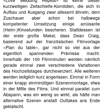
«Love Wedding Repeat» ist keine dieser
kurzweiligen Zeitschleife-Komödien, die sich in
Aufbau und Ausgang zwar allesamt ähneln, dem
Zuschauer aber schon bei halbwegs
kompetenter Umsetzung einige amüsante
(Heim-)Kinostunden bescheren. Stattdessen ist
der erste große Makel, dass Dean Craig,
basierend auf der französischen Filmvorlage
«Plan du table», gar nicht so viel aus der
eigentlich spannenden Prämisse macht.
Innerhalb der 100 Filmminuten werden nämlich
gerade einmal zwei verschiedene Variationen
des Hochzeitstages durchexerziert. Alle weiteren
werden lediglich kurz angerissen. Einmal in Form
einer knapp einminütigen Szenenmontage, etwa
in der Mitte des Films. Und einmal parallel zum
Abspann, was ein wenig so wirkt, als hätte man
alternative Szenen anstatt Outtakes ans Ende
geklatscht.