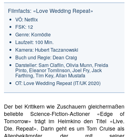
Filmfacts: «Love Wedding Repeat»
VÖ: Netflix
FSK: 12
Genre: Komödie
Laufzeit: 100 Min.
Kamera: Hubert Taczanowski
Buch und Regie: Dean Craig
Darsteller: Sam Claflin, Olivia Munn, Freida
Pinto, Eleanor Tomlinson, Joel Fry, Jack
Farthing, Tim Key, Allan Mustafa
OT: Love Wedding Repeat (IT/UK 2020)
Der bei Kritikern wie Zuschauern gleichermaßen
beliebte Science-Fiction-Actioner «Edge of
Tomorrow» trägt im Heimkino den Titel «Live.
Die. Repeat». Darin geht es um Tom Cruise als
Alienbekämpfer, der mit seiner