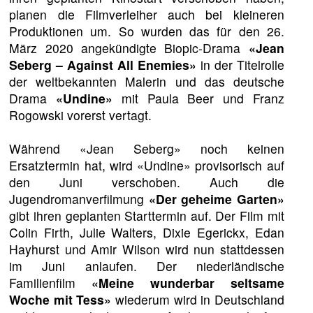
planen die Filmverleiher auch bei kleineren
Produktionen um. So wurden das für den 26.
März 2020 angekündigte Biopic-Drama
«Jean
Seberg – Against All Enemies»
in der Titelrolle
der weltbekannten Malerin und das deutsche
Drama
«Undine»
mit Paula Beer und Franz
Rogowski vorerst vertagt.
Während «Jean Seberg» noch keinen
Ersatztermin hat, wird «Undine» provisorisch auf
den Juni verschoben. Auch die
Jugendromanverfilmung
«Der geheime Garten»
gibt ihren geplanten Starttermin auf. Der Film mit
Colin Firth, Julie Walters, Dixie Egerickx, Edan
Hayhurst und Amir Wilson wird nun stattdessen
im Juni anlaufen. Der niederländische
Familienfilm
«Meine wunderbar seltsame
Woche mit Tess»
wiederum wird in Deutschland