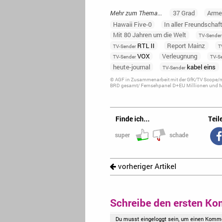
Mehr zum Thema...
37 Grad
Arme
Hawaii Five-0
In aller Freundschaf
Mit 80 Jahren um die Welt
TV-Sender
RTL II
Report Mainz
TV-Sender
T
VOX
Verleugnung
TV-Sender
TV-S
heute-journal
kabel eins
TV-Sender
© AGF in Zusammenarbeit mit der GfK/TV Scope/me
BRD gesamt/ Fernsehpanel D+EU Millionen und Ma
Finde ich...
Teile
super
schade
vorheriger Artikel
Schreibe den ersten Ko