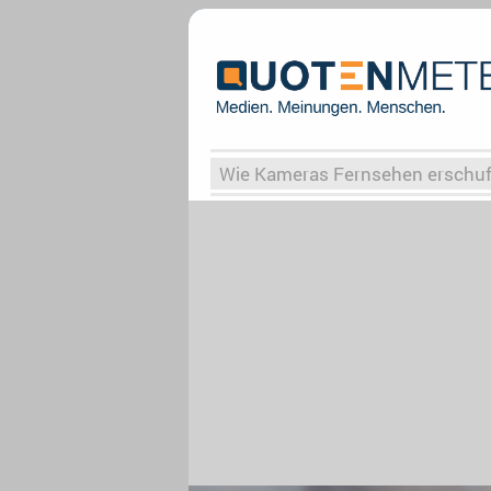
Wie Kameras Fernsehen erschu
Vergessene Serien
Von Weima
Globaler Süden
Das Ende vo
Upfronts25
AktenzeichenXY-
What the Game
Rassismus