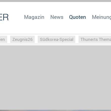
Magazin
News
Quoten
Meinun
fen
Zeugnis26
Südkorea-Special
Thunerts Them
r zu Hitler
Die Serientheorie
Faszination Horrorfil
n
Halloweeen
Weihnachts-Special
ZeugUpfronts
Special
Buchclub
Heim-EM
Screenforce25
Po
Buchclub
YouTuber
eSport im TV
Screenforce