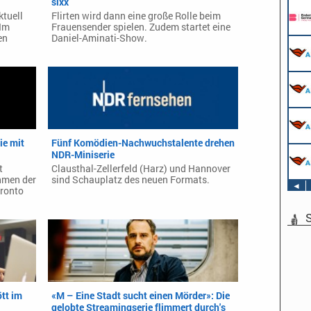
sixx
ktuell
Flirten wird dann eine große Rolle beim
 Im
Frauensender spielen. Zudem startet eine
en
Daniel-Aminati-Show.
ie mit
Fünf Komödien-Nachwuchstalente drehen
NDR-Miniserie
t
Clausthal-Zellerfeld (Harz) und Hannover
hmen der
sind Schauplatz des neuen Formats.
◄
oronto
S
tt im
«M – Eine Stadt sucht einen Mörder»: Die
gelobte Streamingserie flimmert durch's