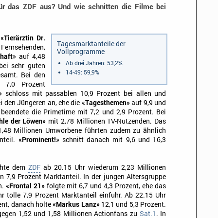
r das ZDF aus? Und wie schnitten die Filme bei
t
«Tierärztin Dr.
Tagesmarktanteile der
ernsehenden,
Vollprogramme
chaft»
auf 4,48
Ab drei Jahren: 53,2%
bei sehr guten
14-49: 59,9%
esamt. Bei den
 7,0 Prozent
»
schloss mit passablen 10,9 Prozent bei allen und
ei den Jüngeren an, ehe die
«Tagesthemen»
auf 9,9 und
beendete die Primetime mit 7,2 und 2,9 Prozent. Bei
hle der Löwen»
mit 2,78 Millionen TV-Nutzenden. Das
 1,48 Millionen Umworbene führten zudem zu ähnlich
nteil.
«Prominent!»
schnitt danach mit 9,6 und 16,3
hte dem
ZDF
ab 20.15 Uhr wiederum 2,23 Millionen
n 7,9 Prozent Marktanteil. In der jungen Altersgruppe
n.
«Frontal 21»
folgte mit 6,7 und 4,3 Prozent, ehe das
r tolle 7,9 Prozent Marktanteil einfuhr. Ab 22.15 Uhr
ent, danach holte
«Markus Lanz»
12,1 und 5,3 Prozent.
gegen 1,52 und 1,58 Millionen Actionfans zu
Sat.1
. In