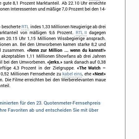
e gute 8,1 Prozent Marktanteil. Ab 22.10 Uhr erreichte
onen Interessenten und mäßige 7,0 Prozent bei den 14-
»
bescherte
RTL
indes 1,33 Millionen Neugierige ab drei
arktanteil von mäßigen 9,6 Prozent.
RTL II
dagegen
um 20.15 Uhr 1,15 Millionen Wissbegierige ansprach.
lionen an. Bei den Umworbenen kamen starke 8,2 und
eil zusammen.
«Renn zur Million … wenn du kannst!»
akzeptablen 1,11 Millionen Showfans ab drei Jahren
eil bei den Umworbenen.
«jerks.»
sank danach auf 0,38
rftige 4,3 Prozent in der Zielgruppe.
«The Watch –
 0,52 Millionen Fernsehende zu
kabel eins
, ehe
«Next»
m. Die Filme erreichten bei den Werberelevanten maue
nteil.
inierten für den 23. Quotenmeter-Fernsehpreis
Ihre Favoriten ab und entscheiden Sie mit über