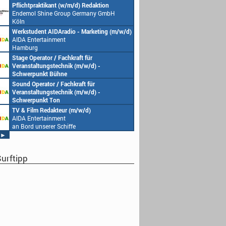
Pflichtpraktikant (w/m/d) Redaktion
Endemol Shine Group Germany GmbH
Köln
Werkstudent AIDAradio - Marketing (m/w/d)
AIDA Entertainment
Hamburg
Stage Operator / Fachkraft für
Veranstaltungstechnik (m/w/d) -
Schwerpunkt Bühne
AIDA Entertainment
Sound Operator / Fachkraft für
an Bord unserer Schiffe
Veranstaltungstechnik (m/w/d) -
Schwerpunkt Ton
AIDA Entertainment
TV & Film Redakteur (m/w/d)
an Bord unserer Schiffe
AIDA Entertainment
an Bord unserer Schiffe
►
urftipp