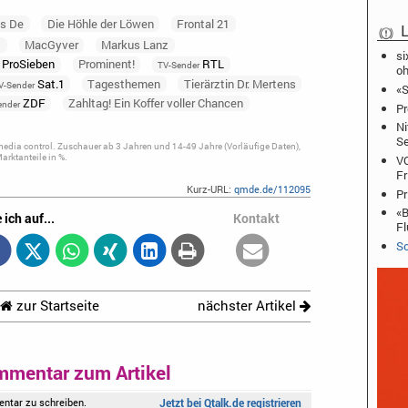
s De
Die Höhle der Löwen
Frontal 21
L
t
MacGyver
Markus Lanz
si
ProSieben
Prominent!
RTL
TV-Sender
oh
Sat.1
Tagesthemen
Tierärztin Dr. Mertens
V-Sender
«S
ZDF
Zahltag! Ein Koffer voller Chancen
ender
Pr
Ni
Se
dia control. Zuschauer ab 3 Jahren und 14-49 Jahre (Vorläufige Daten),
rktanteile in %.
VO
Fr
Kurz-URL:
qmde.de/112095
Pr
«B
 ich auf...
Kontakt
Fl
Sc
zur Startseite
nächster Artikel
mmentar zum Artikel