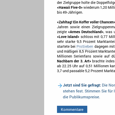
der Zielgruppe holte die Doppelfolg
«Hawaii Five-0»
wiederum 1,20 Milli
bis 49-Jährigen.
«Zahltag! Ein Koffer voller Chancen
Jahren sowie einen Zielgruppenm
zeigte
«Armes Deutschland»
, was 
«Love Island»
schloss mit 0,77 Mil
sehr starke 9,5 Prozent Marktant
startete bei
ProSieben
dagegen mit 
und mäßigen 8,5 Prozent Marktant
Millionen Serienfans sowie auf dü
Nachbarn der 3. Art»
brachte indes
ab 22.25 Uhr auf 0,51 Millionen ka
3,7 und passable 5,2 Prozent Markta
Jetzt sind Sie gefragt:
Die Nom
stehen fest. Stimmen Sie für 
die Publikumspreise.
Kommentare