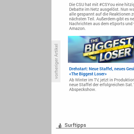
Die CSU hat mit #CSYou eine hitzi
Debatte im Netz ausgelöst. Nun w
alle gespannt auf die Reaktionen 
nächsten Teil. Außerdem gibt es n
Nachrichten aus dem eSports und
Amazon.
vorheriger Artikel
Konkurrenz zu groß? Koffer-
Drehstart: Neue Staffel, neues Gesi
Show «Zahltag» fällt ins
«The Biggest Loser»
Einstellige
Ab Winter im TV, jetzt in Produktion
neue Staffel der erfolgreichen Sat.
Abspeckshow.
Surftipps