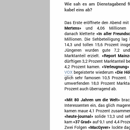
Wie sah es am Dienstagabend fü
kabel eins ab?
Das Erste eröffnete den Abend mi
Mertens»
und 4,06 Millionen F
danach kletterte
«In aller Freunds
Millionen. Die Sehbeteiligung lag 
14,3 und tollen 15,6 Prozent insg
Jüngeren wurden gute 7,2 und
Marktanteil erzielt.
«Report Mainz
dürftigen 3,2 Prozent Marktanteil b
4,2 Prozent kamen.
«Verleugnung»
VOX
begeisterte wiederum
«Die Hö
glich sehr famosen 10,5 Prozent.
umwerfenden 18,0 Prozent Markta
Prozent auch überragend ab.
«Mit 80 Jahren um die Welt»
brac
Interessenten ein, das glich magere
kamen maue 4,1 Prozent zusamme
«heute-journal»
solide 13,3 und seh
kam
«37 Grad»
auf 9,1 und 4,4 Proz
Zwei Folgen
«MacGyver»
lockte da