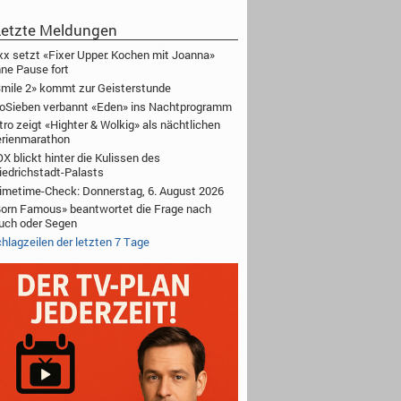
etzte Meldungen
xx setzt «Fixer Upper: Kochen mit Joanna»
ne Pause fort
mile 2» kommt zur Geisterstunde
oSieben verbannt «Eden» ins Nachtprogramm
tro zeigt «Highter & Wolkig» als nächtlichen
rienmarathon
X blickt hinter die Kulissen des
iedrichstadt-Palasts
imetime-Check: Donnerstag, 6. August 2026
orn Famous» beantwortet die Frage nach
uch oder Segen
hlagzeilen der letzten 7 Tage