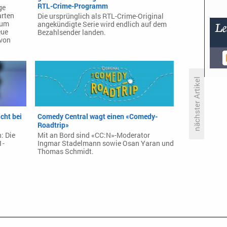
RTL-Crime-Programm
ge
arten
Die ursprünglich als RTL-Crime-Original
zum
angekündigte Serie wird endlich auf dem
eue
Bezahlsender landen.
 von
nächster Artikel
Na klar: «Love Island» nimmt
cht bei
Comedy Central wagt einen «Comedy-
schon an Tag zwei die Zehn-
Roadtrip»
Prozent-Marke ins Visier
: Die
Mit an Bord sind «CC:N»-Moderator
1-
Ingmar Stadelmann sowie Osan Yaran und
Thomas Schmidt.