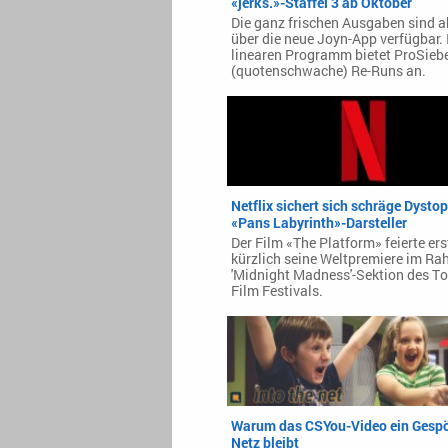
«jerks.»-Staffel 3 ab Oktober
Die ganz frischen Ausgaben sind a
über die neue Joyn-App verfügbar.
linearen Programm bietet ProSieb
(quotenschwache) Re-Runs an.
Netflix sichert sich schräge Dystop
«Pans Labyrinth»-Darsteller
Der Film «The Platform» feierte ers
kürzlich seine Weltpremiere im Ra
'Midnight Madness'-Sektion des T
Film Festivals.
Warum das CSYou-Video ein Gespö
Netz bleibt