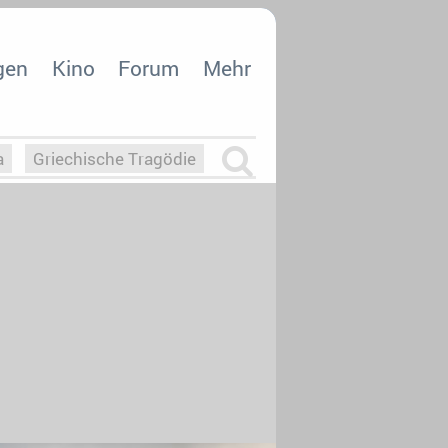
gen
Kino
Forum
Mehr
a
Griechische Tragödie
m
Die Macht der KI
26
nisvergabe
dcast-Reviews
Upfronts21