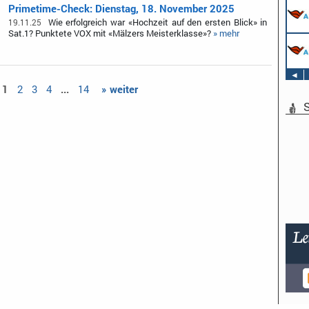
Primetime-Check: Dienstag, 18. November 2025
Wie erfolgreich war «Hochzeit auf den ersten Blick» in
19.11.25
Sat.1? Punktete VOX mit «Mälzers Meisterklasse»?
» mehr
◄
1
2
3
4
...
14
» weiter
S