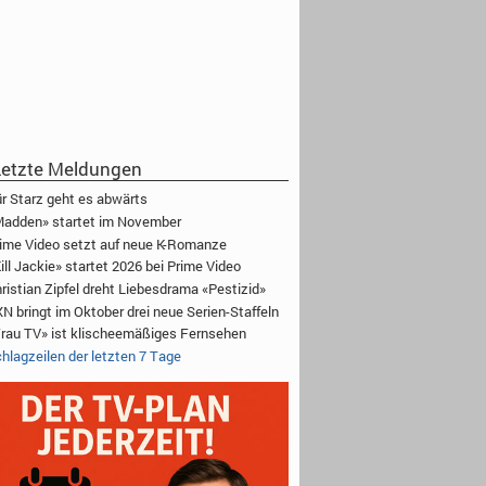
etzte Meldungen
r Starz geht es abwärts
adden» startet im November
ime Video setzt auf neue K-Romanze
ill Jackie» startet 2026 bei Prime Video
ristian Zipfel dreht Liebesdrama «Pestizid»
N bringt im Oktober drei neue Serien-Staffeln
rau TV» ist klischeemäßiges Fernsehen
hlagzeilen der letzten 7 Tage