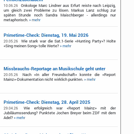
Onkologe Marc Lindner aus Erfurt reiste nach Leipzig,
10.06.26
um gleich zwei Probleme zu lösen. Markus Lanz schlug zur
späten Stunde noch Sandra Maischberger - allerdings nur
metaphorisch.
» mehr
Primetime-Check: Dienstag, 19. Mai 2026
Wie stark war die Sat.1-Serie «Hunting Party»? Holte
20.05.26
«Sing meinen Song» tolle Werte?
» mehr
Missbrauchs-Reportage an Musikschule geht unter
Nach «In aller Freundschaft» konnte die «Report
20.05.26
Mainz»-Dokumentation nicht wirklich punkten.
» mehr
Primetime-Check: Dienstag, 28. April 2025
Wie erfolgreich war «Report Mainz» mit der
29.04.26
Jubiläumssendung? Punktete Jochen Breyer beim ZDF mit dem
Adel?
» mehr