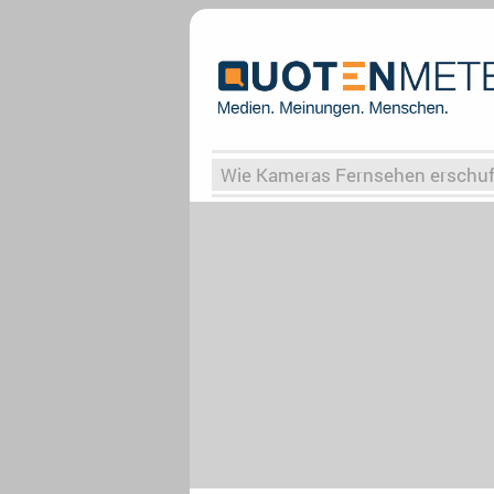
Wie Kameras Fernsehen erschu
Vergessene Serien
Von Weima
Globaler Süden
Das Ende vo
Upfronts25
AktenzeichenXY-
What the Game
Rassismus