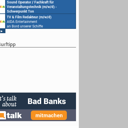
AIDA Entertainment
Sound Operator / Fachkraft für
an Bord unserer Schiffe
Veranstaltungstechnik (m/w/d) -
Schwerpunkt Ton
AIDA Entertainment
TV & Film Redakteur (m/w/d)
an Bord unserer Schiffe
AIDA Entertainment
an Bord unserer Schiffe
►
urftipp