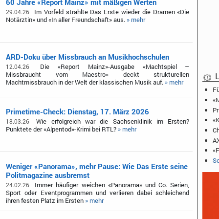
60 Jahre «Report Mainz» mit mäßigen Werten
Im Vorfeld strahlte Das Erste wieder die Dramen «Die
29.04.26
Notärztin» und «In aller Freundschaft» aus.
» mehr
ARD-Doku über Missbrauch an Musikhochschulen
Die «Report Mainz»-Ausgabe «Machtspiel –
12.04.26
Missbraucht vom Maestro» deckt strukturellen
L
Machtmissbrauch in der Welt der klassischen Musik auf.
» mehr
Fü
«M
Pr
Primetime-Check: Dienstag, 17. März 2026
«K
Wie erfolgreich war die Sachsenklinik im Ersten?
18.03.26
Punktete der «Alpentod»-Krimi bei RTL?
» mehr
Ch
AX
«F
Sc
Weniger «Panorama», mehr Pause: Wie Das Erste seine
Politmagazine ausbremst
Immer häufiger weichen «Panorama» und Co. Serien,
24.02.26
Sport oder Eventprogrammen und verlieren dabei schleichend
ihren festen Platz im Ersten
» mehr