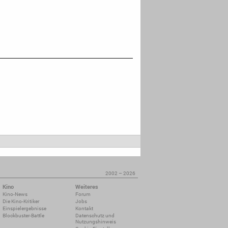
2002 – 2026
Kino
Weiteres
Kino-News
Forum
Die Kino-Kritiker
Jobs
Einspielergebnisse
Kontakt
Blockbuster-Battle
Datenschutz und
Nutzungshinweis