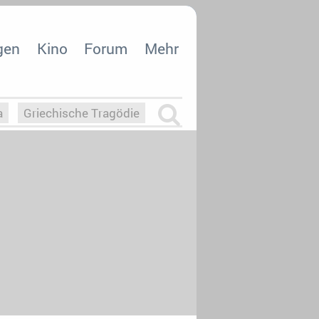
gen
Kino
Forum
Mehr
a
Griechische Tragödie
m
Die Macht der KI
26
nisvergabe
dcast-Reviews
Upfronts21