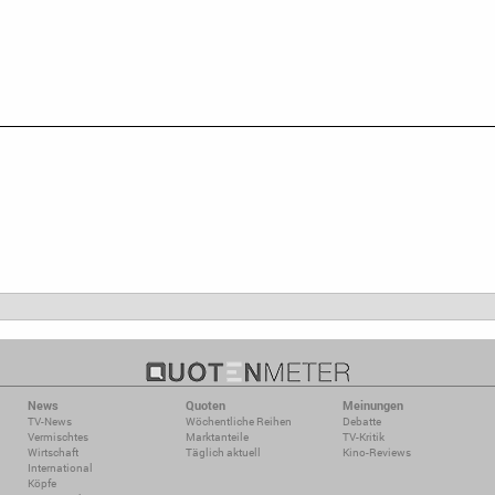
News
Quoten
Meinungen
TV-News
Wöchentliche Reihen
Debatte
Vermischtes
Marktanteile
TV-Kritik
Wirtschaft
Täglich aktuell
Kino-Reviews
International
Köpfe