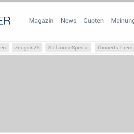
Magazin
News
Quoten
Meinun
fen
Zeugnis26
Südkorea-Special
Thunerts Them
r zu Hitler
Die Serientheorie
Faszination Horrorfil
n
Halloweeen
Weihnachts-Special
ZeugUpfronts
Special
Buchclub
Heim-EM
Screenforce25
Po
Buchclub
YouTuber
eSport im TV
Screenforce