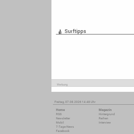
Surftipps
Werbung
Freitag, 07.08.2026 14:48 Uhr
Home
Magazin
RSS
Hintergrund
Newsletter
Reihen
Mobil
Interview
7-Tage-News
Facebook