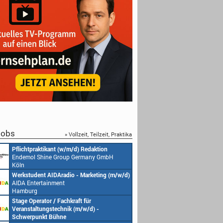
obs
» Vollzeit, Teilzeit, Praktika
Pflichtpraktikant (w/m/d) Redaktion
Endemol Shine Group Germany GmbH
Köln
Werkstudent AIDAradio - Marketing (m/w/d)
AIDA Entertainment
Hamburg
Stage Operator / Fachkraft für
Veranstaltungstechnik (m/w/d) -
Schwerpunkt Bühne