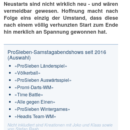
Neustarts sind nicht wirklich neu - und wären
vermeidbar gewesen. Hoffnung macht nach
Folge eins einzig der Umstand, dass diese
nach einem völlig verhunzten Start zum Ende
hin merklich an Spannung gewonnen hat.
ProSieben-Samstagabendshows seit 2016
(Auswahl)
«ProSieben Länderspiel»
«Völkerball»
«ProSieben Auswärtsspiel»
«Promi-Darts-WM»
«Time Battle»
«Alle gegen Einen»
«ProSieben Wintergames»
«Headis Team-WM»
Nicht inkludiert sind Kreationen mit Joko und Klaas sowie
von Stefan Raab.