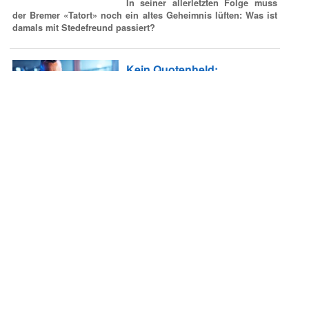
In seiner allerletzten Folge muss
der Bremer «Tatort» noch ein altes Geheimnis lüften: Was ist
damals mit Stedefreund passiert?
Kein Quotenheld:
«Superhero Germany»
enttäuscht ProSieben
Die neue Sportshow mit „Coach“ Patrick Esume lief in etwa
gleich schwach wie die neuen Formate «Die 1. Headis Team-
WM» und «Mein bester Streich».