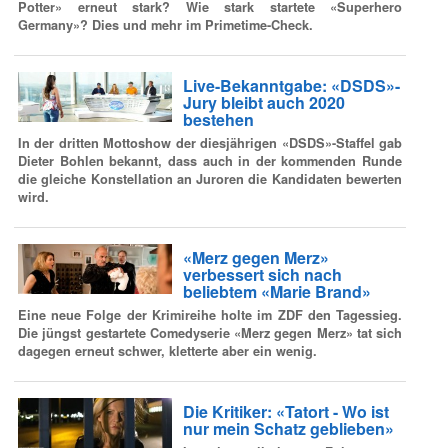
Potter» erneut stark? Wie stark startete «Superhero
Germany»? Dies und mehr im Primetime-Check.
Live-Bekanntgabe: «DSDS»-
Jury bleibt auch 2020
bestehen
In der dritten Mottoshow der diesjährigen «DSDS»-Staffel gab
Dieter Bohlen bekannt, dass auch in der kommenden Runde
die gleiche Konstellation an Juroren die Kandidaten bewerten
wird.
«Merz gegen Merz»
verbessert sich nach
beliebtem «Marie Brand»
Eine neue Folge der Krimireihe holte im ZDF den Tagessieg.
Die jüngst gestartete Comedyserie «Merz gegen Merz» tat sich
dagegen erneut schwer, kletterte aber ein wenig.
Die Kritiker: «Tatort - Wo ist
nur mein Schatz geblieben»