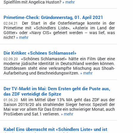
Spielfilm mit Angelica Huston?
» mehr
Primetime-Check: Gründonnerstag, 01. April 2021
Der Start in die Osterfeiertage konnte in der
02.04.21
Primetime mit «Schindlers Liste», «Asterix im Land der
Götter» oder «Navy CIS» gefeiert werden – was lief, was
nicht?
» mehr
Die Kritiker: «Schönes Schlamassel»
«Schönes Schlamassel» hätte ein Film über eine
02.09.20
moderne jüdische Identität in Deutschland werden können.
Stattdessen steht eine verkrampfte Mischung aus Shoah-
Aufarbeitung und Beschneidungswitzen.
» mehr
Der TV-Markt im Mai: Dem Ersten geht die Puste aus,
das ZDF verteidigt die Spitze
Mit im Mittel über 13% MA geht das ZDF aus der
01.06.20
Saison 2019/20 als strahlender Sieger hervor. Speziell der
Mai war vor allem für Das Erste ein schwieriger Monat, auch
ProSieben und Sat.1 verlieren.
» mehr
Kabel Eins überrascht mit «Schindlers Liste» und ist