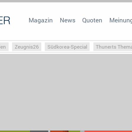
Magazin
News
Quoten
Meinun
fen
Zeugnis26
Südkorea-Special
Thunerts Them
r zu Hitler
Die Serientheorie
Faszination Horrorfil
n
Halloweeen
Weihnachts-Special
ZeugUpfronts
Special
Buchclub
Heim-EM
Screenforce25
Po
Buchclub
YouTuber
eSport im TV
Screenforce