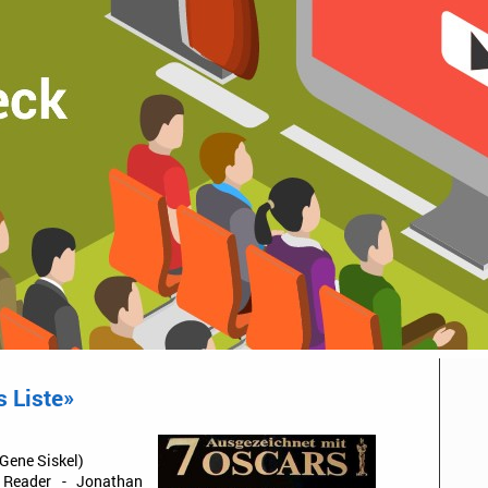
 Liste»
Gene Siskel)
Reader - Jonathan