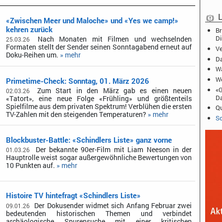
L
«Zwischen Meer und Maloche» und «Yes we camp!»
kehren zurück
Br
D
Nach Monaten mit Filmen und wechselnden
25.03.26
Formaten stellt der Sender seinen Sonntagabend erneut auf
Ve
Doku-Reihen um.
» mehr
Da
Wa
We
Primetime-Check: Sonntag, 01. März 2026
«G
Zum Start in den März gab es einen neuen
02.03.26
D
«Tatort», eine neue Folge «Frühling» und größtenteils
Spielfilme aus dem privaten Spektrum! Verblühen die ersten
Qu
TV-Zahlen mit den steigenden Temperaturen?
» mehr
Sc
Blockbuster-Battle: «Schindlers Liste» ganz vorne
Der bekannte 90er-Film mit Liam Neeson in der
01.03.26
Hauptrolle weist sogar außergewöhnliche Bewertungen von
10 Punkten auf.
» mehr
Histoire TV hintefragt «Schindlers Liste»
Der Dokusender widmet sich Anfang Februar zwei
09.01.26
bedeutenden historischen Themen und verbindet
archäologische Spurensuche mit einer kritischen