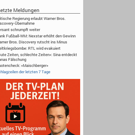
etzte Meldungen
itische Regierung erlaubt Warner Bros.
iscovery-Übernahme
rsant schrumpft weiter
nk Fußball-WM: Nexstar erhöht den Gewinn
rner Bros. Discovery rutscht ins Minus
ltkriegsbombe: RTL wird evakuiert
ute Zeiten, schlechte Zeiten»: Sina entdeckt
anas Fälschung
otencheck: «Maischberger»
hlagzeilen der letzten 7 Tage