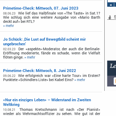
◄
Primetime-Check: Mittwoch, 07. Juni 2023
Wie lief das Halbfinale von «The Taste» in Sat.1?
08.06.23
S
Wie schlug sich eine weitere Ausgabe von «Mario Barth
deckt auf» bei RTL?
» mehr
Jo Schück: ‚Die Lust auf Bewegtbild scheint mir
ungebrochen‘
Der «aspekte»-Moderator, der auch die Berlinale-
02.03.23
Eröffnung moderierte, fände es schade, wenn die Vielfalt
flöten ginge.
» mehr
Primetime-Check: Mittwoch, 8. Juni 2022
Wie erfolgreich war «Eine harte Tour» im Ersten?
09.06.22
Punktete «Schindlers Liste» bei Kabel Eins?
» mehr
«Nur ein einziges Leben» – Widerstand im Zweiten
Weltkrieg
Thomas Kretschmann ist nach «Der Pianist»
10.08.21
wieder als Wehrmachtsoffizier zu sehen. Wie gut ist der