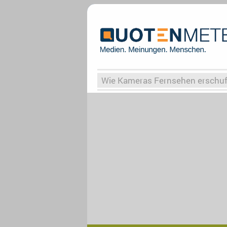
Wie Kameras Fernsehen erschu
Vergessene Serien
Von Weima
Globaler Süden
Das Ende vo
Upfronts25
AktenzeichenXY-
What the Game
Rassismus