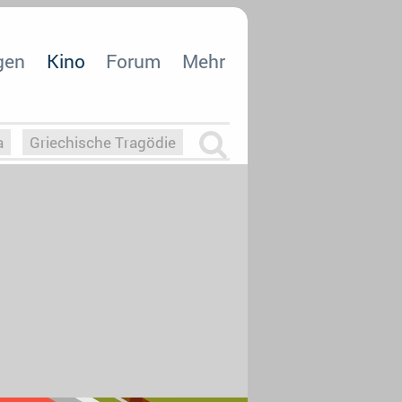
gen
Kino
Forum
Mehr
a
Griechische Tragödie
m
Die Macht der KI
26
nisvergabe
dcast-Reviews
Upfronts21