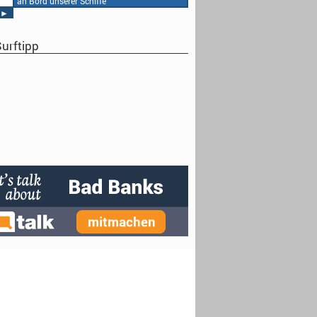
an Bord unserer Schiffe
►
urftipp