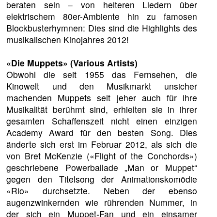
beraten sein – von heiteren Liedern über
elektrischem 80er-Ambiente hin zu famosen
Blockbusterhymnen: Dies sind die Highlights des
musikalischen Kinojahres 2012!
«Die Muppets»
(Various Artists)
Obwohl die seit 1955 das Fernsehen, die
Kinowelt und den Musikmarkt unsicher
machenden Muppets seit jeher auch für ihre
Musikalität berühmt sind, erhielten sie in ihrer
gesamten Schaffenszeit nicht einen einzigen
Academy Award für den besten Song. Dies
änderte sich erst im Februar 2012, als sich die
von Bret McKenzie («Flight of the Conchords»)
geschriebene Powerballade „Man or Muppet“
gegen den Titelsong der Animationskomödie
«Rio» durchsetzte. Neben der ebenso
augenzwinkernden wie rührenden Nummer, in
der sich ein Muppet-Fan und ein einsamer