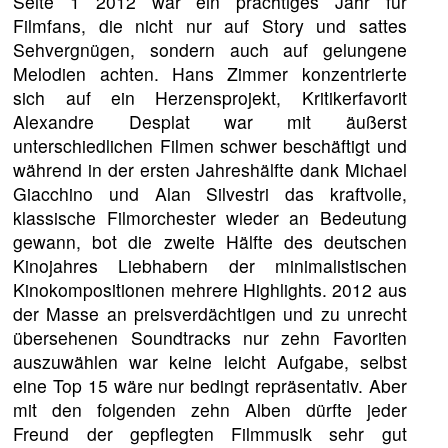
Seite 1
2012 war ein prächtiges Jahr für
Filmfans, die nicht nur auf Story und sattes
Sehvergnügen, sondern auch auf gelungene
Melodien achten. Hans Zimmer konzentrierte
sich auf ein Herzensprojekt, Kritikerfavorit
Alexandre Desplat war mit äußerst
unterschiedlichen Filmen schwer beschäftigt und
während in der ersten Jahreshälfte dank Michael
Giacchino und Alan Silvestri das kraftvolle,
klassische Filmorchester wieder an Bedeutung
gewann, bot die zweite Hälfte des deutschen
Kinojahres Liebhabern der minimalistischen
Kinokompositionen mehrere Highlights. 2012 aus
der Masse an preisverdächtigen und zu unrecht
übersehenen Soundtracks nur zehn Favoriten
auszuwählen war keine leicht Aufgabe, selbst
eine Top 15 wäre nur bedingt repräsentativ. Aber
mit den folgenden zehn Alben dürfte jeder
Freund der gepflegten Filmmusik sehr gut