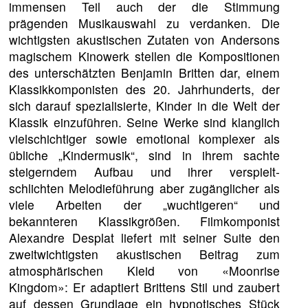
immensen Teil auch der die Stimmung
prägenden Musikauswahl zu verdanken. Die
wichtigsten akustischen Zutaten von Andersons
magischem Kinowerk stellen die Kompositionen
des unterschätzten Benjamin Britten dar, einem
Klassikkomponisten des 20. Jahrhunderts, der
sich darauf spezialisierte, Kinder in die Welt der
Klassik einzuführen. Seine Werke sind klanglich
vielschichtiger sowie emotional komplexer als
übliche „Kindermusik“, sind in ihrem sachte
steigerndem Aufbau und ihrer verspielt-
schlichten Melodieführung aber zugänglicher als
viele Arbeiten der „wuchtigeren“ und
bekannteren Klassikgrößen. Filmkomponist
Alexandre Desplat liefert mit seiner Suite den
zweitwichtigsten akustischen Beitrag zum
atmosphärischen Kleid von «Moonrise
Kingdom»: Er adaptiert Brittens Stil und zaubert
auf dessen Grundlage ein hypnotisches Stück