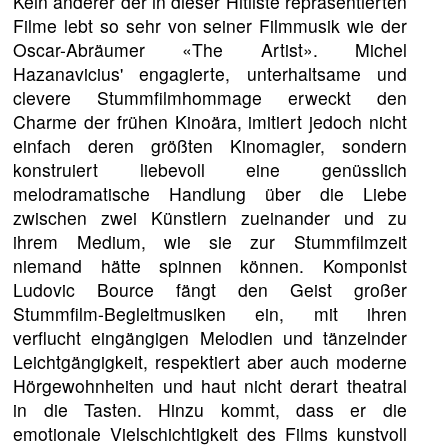
Kein anderer der in dieser Hitliste repräsentierten
Filme lebt so sehr von seiner Filmmusik wie der
Oscar-Abräumer «The Artist». Michel
Hazanavicius' engagierte, unterhaltsame und
clevere Stummfilmhommage erweckt den
Charme der frühen Kinoära, imitiert jedoch nicht
einfach deren größten Kinomagier, sondern
konstruiert liebevoll eine genüsslich
melodramatische Handlung über die Liebe
zwischen zwei Künstlern zueinander und zu
ihrem Medium, wie sie zur Stummfilmzeit
niemand hätte spinnen können. Komponist
Ludovic Bource fängt den Geist großer
Stummfilm-Begleitmusiken ein, mit ihren
verflucht eingängigen Melodien und tänzelnder
Leichtgängigkeit, respektiert aber auch moderne
Hörgewohnheiten und haut nicht derart theatral
in die Tasten. Hinzu kommt, dass er die
emotionale Vielschichtigkeit des Films kunstvoll