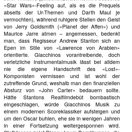
«Star Wars»-Feeling auf, als es die Prequels
abseits der Ur-Themen und Darth Maul je
vermochten), während ruhigere Stellen den Geist
von Jerry Goldsmith («Planet der Affen») und
Maurice Jarre atmen – angemessen, bedenkt
man, dass Regisseur Andrew Stanton sich an
Epen im Stile von «Lawrence von Arabien»
orientierte. Giacchinos vorantreibende, doch
verletzliche Instrumentalmusik lässt bei alldem
nie die eigene Handschrift des «Lost»-
Komponisten vermissen und ist wohl der
zutreffende Grund, weshalb man den finanziellen
Absturz von «John Carter» bedauern sollte.
Hätte Stantons Realfilmdebüt bombastisch
eingeschlagen, würde Giacchinos Musik zu
einem modernen Scoreklassiker aufsteigen und
um den Oscar buhlen, ehe sie in wenigen Jahren
in einer Fortsetzung weitergesponnen wird.