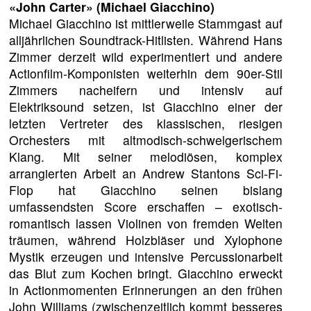
«John Carter»
(Michael Giacchino)
Michael Giacchino ist mittlerweile Stammgast auf
alljährlichen Soundtrack-Hitlisten. Während Hans
Zimmer derzeit wild experimentiert und andere
Actionfilm-Komponisten weiterhin dem 90er-Stil
Zimmers nacheifern und intensiv auf
Elektriksound setzen, ist Giacchino einer der
letzten Vertreter des klassischen, riesigen
Orchesters mit altmodisch-schwelgerischem
Klang. Mit seiner melodiösen, komplex
arrangierten Arbeit an Andrew Stantons Sci-Fi-
Flop hat Giacchino seinen bislang
umfassendsten Score erschaffen – exotisch-
romantisch lassen Violinen von fremden Welten
träumen, während Holzbläser und Xylophone
Mystik erzeugen und intensive Percussionarbeit
das Blut zum Kochen bringt. Giacchino erweckt
in Actionmomenten Erinnerungen an den frühen
John Williams (zwischenzeitlich kommt besseres