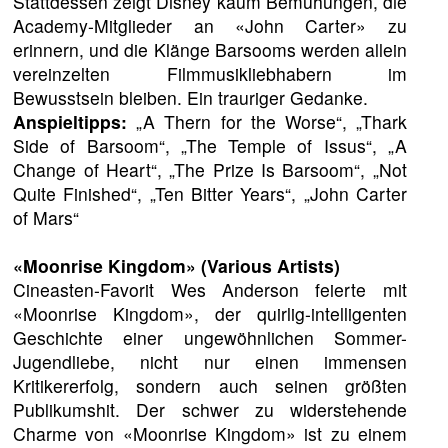
Stattdessen zeigt Disney kaum Bemühungen, die
Academy-Mitglieder an «John Carter» zu
erinnern, und die Klänge Barsooms werden allein
vereinzelten Filmmusikliebhabern im
Bewusstsein bleiben. Ein trauriger Gedanke.
Anspieltipps:
„A Thern for the Worse“, „Thark
Side of Barsoom“, „The Temple of Issus“, „A
Change of Heart“, „The Prize Is Barsoom“, „Not
Quite Finished“, „Ten Bitter Years“, „John Carter
of Mars“
«Moonrise Kingdom»
(Various Artists)
Cineasten-Favorit Wes Anderson feierte mit
«Moonrise Kingdom», der quirlig-intelligenten
Geschichte einer ungewöhnlichen Sommer-
Jugendliebe, nicht nur einen immensen
Kritikererfolg, sondern auch seinen größten
Publikumshit. Der schwer zu widerstehende
Charme von «Moonrise Kingdom» ist zu einem