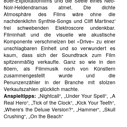
80er-Exploitationfilms und die Seele eines Neo-
Noir-Heldendramas atmet. Die dichte
Atmosphäre des Films wäre ohne die
nachdenklichn Synthie-Songs und Cliff Martinez'
frei schwebenden Elektroscore undenkbar.
Filminhalt und die visuelle wie akustische
Komponente verschmelzen bei «Drive» zu einer
unschlagbaren Einheit und so verwundert es
kaum, dass sich der Soundtrack zum Film
spitzenmäßig verkaufte. Ganz so wie in den
80ern, als Filmmusik noch von Künstlern
zusammengestellt wurde und die
Penunzenzähler in der Branche mit stolzen
Verkaufszahlen glücklich machte.
Anspieltipps:
„Nightcall“, „Under Your Spell“, „A
Real Hero“, „Tick of the Clock“, „Kick Your Teeth“,
„Where's the Deluxe Version?“, „Hammer“, „Skull
Crushing“, „On the Beach“