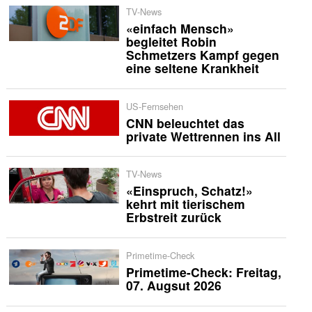
TV-News
«einfach Mensch»
begleitet Robin
Schmetzers Kampf gegen
eine seltene Krankheit
US-Fernsehen
CNN beleuchtet das
private Wettrennen ins All
TV-News
«Einspruch, Schatz!»
kehrt mit tierischem
Erbstreit zurück
Primetime-Check
Primetime-Check: Freitag,
07. Augsut 2026