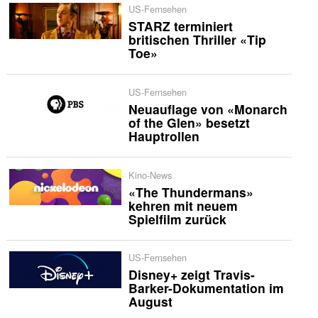
US-Fernsehen
STARZ terminiert
britischen Thriller «Tip
Toe»
US-Fernsehen
Neuauflage von «Monarch
of the Glen» besetzt
Hauptrollen
Kino-News
«The Thundermans»
kehren mit neuem
Spielfilm zurück
US-Fernsehen
Disney+ zeigt Travis-
Barker-Dokumentation im
August