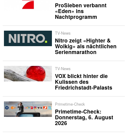
ProSieben verbannt
«Eden» ins
Nachtprogramm
TV-News
Nitro zeigt «Highter &
Wolkig» als nächtlichen
Serienmarathon
TV-News
VOX blickt hinter die
Kulissen des
Friedrichstadt-Palasts
Primetime-Check
Primetime-Check:
Donnerstag, 6. August
2026