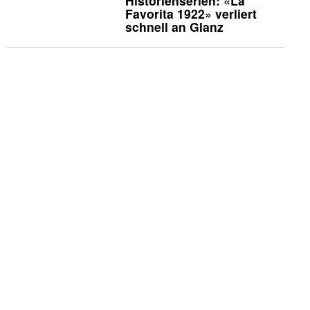
Historienserien: «La
Favorita 1922» verliert
schnell an Glanz
Vermischtes
Godehard Giese und
Ursina Lardi treten zum
«Duell» an
Die Kritiker
Die Kritiker: «Nix ist fix»
TV-News
TLC zeigt Doku über die
umstrittene Pearadise-
Community
Köpfe
«Goldene Henne»: