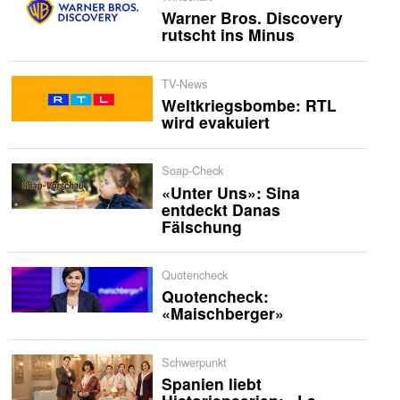
Warner Bros. Discovery
rutscht ins Minus
TV-News
Weltkriegsbombe: RTL
wird evakuiert
Soap-Check
«Unter Uns»: Sina
entdeckt Danas
Fälschung
Quotencheck
Quotencheck:
«Maischberger»
Schwerpunkt
Spanien liebt