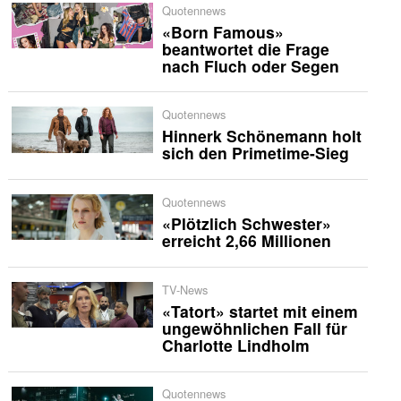
Quotennews
«Born Famous»
beantwortet die Frage
nach Fluch oder Segen
Quotennews
Hinnerk Schönemann holt
sich den Primetime-Sieg
Quotennews
«Plötzlich Schwester»
erreicht 2,66 Millionen
TV-News
«Tatort» startet mit einem
ungewöhnlichen Fall für
Charlotte Lindholm
Quotennews