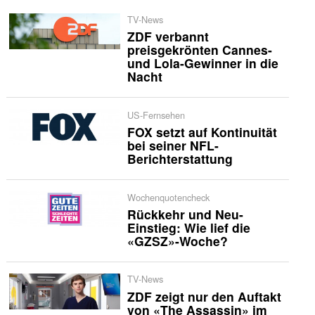
TV-News
ZDF verbannt
preisgekrönten Cannes-
und Lola-Gewinner in die
Nacht
US-Fernsehen
FOX setzt auf Kontinuität
bei seiner NFL-
Berichterstattung
Wochenquotencheck
Rückkehr und Neu-
Einstieg: Wie lief die
«GZSZ»-Woche?
TV-News
ZDF zeigt nur den Auftakt
von «The Assassin» im