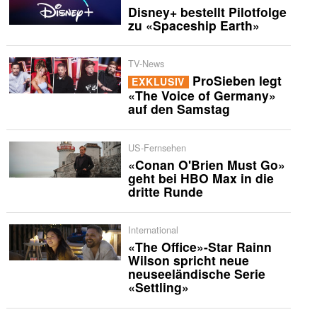
Disney+ bestellt Pilotfolge
zu «Spaceship Earth»
TV-News
ProSieben legt
EXKLUSIV
«The Voice of Germany»
auf den Samstag
US-Fernsehen
«Conan O'Brien Must Go»
geht bei HBO Max in die
dritte Runde
International
«The Office»-Star Rainn
Wilson spricht neue
neuseeländische Serie
«Settling»