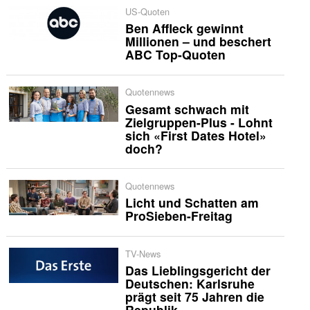
US-Quoten
Ben Affleck gewinnt
Millionen – und beschert
ABC Top-Quoten
Quotennews
Gesamt schwach mit
Zielgruppen-Plus - Lohnt
sich «First Dates Hotel»
doch?
Quotennews
Licht und Schatten am
ProSieben-Freitag
TV-News
Das Lieblingsgericht der
Deutschen: Karlsruhe
prägt seit 75 Jahren die
Republik