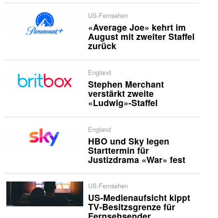
US-Fernsehen
«Average Joe» kehrt im
August mit zweiter Staffel
zurück
England
Stephen Merchant
verstärkt zweite
«Ludwig»-Staffel
England
HBO und Sky legen
Starttermin für
Justizdrama «War» fest
US-Fernsehen
US-Medienaufsicht kippt
TV-Besitzsgrenze für
Fernsehsender