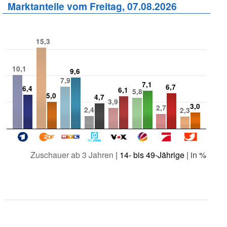
Marktanteile vom Freitag, 07.08.2026
15,3
10,1
9,6
7,9
7,1
6,7
6,4
6,1
5,8
5,0
4,7
3,9
3,0
2,7
2,4
2,3
Zuschauer ab 3 Jahren
|
14- bis 49-Jährige
| in %