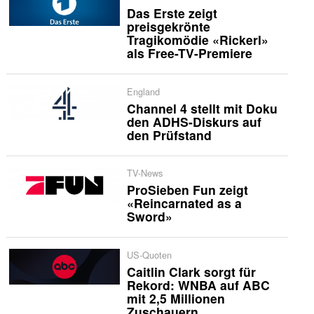
Das Erste zeigt
preisgekrönte
Tragikomödie «Rickerl»
als Free-TV-Premiere
England
Channel 4 stellt mit Doku
den ADHS-Diskurs auf
den Prüfstand
TV-News
ProSieben Fun zeigt
«Reincarnated as a
Sword»
US-Quoten
Caitlin Clark sorgt für
Rekord: WNBA auf ABC
mit 2,5 Millionen
Zuschauern