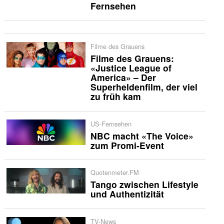
Fernsehen
Filme des Grauens
Filme des Grauens:
«Justice League of
America» – Der
Superheldenfilm, der viel
zu früh kam
US-Fernsehen
NBC macht «The Voice»
zum Promi-Event
Quotenmeter.FM
Tango zwischen Lifestyle
und Authentizität
TV-News