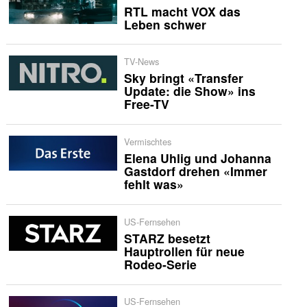
RTL macht VOX das
Leben schwer
TV-News
Sky bringt «Transfer
Update: die Show» ins
Free-TV
Vermischtes
Elena Uhlig und Johanna
Gastdorf drehen «Immer
fehlt was»
US-Fernsehen
STARZ besetzt
Hauptrollen für neue
Rodeo-Serie
US-Fernsehen