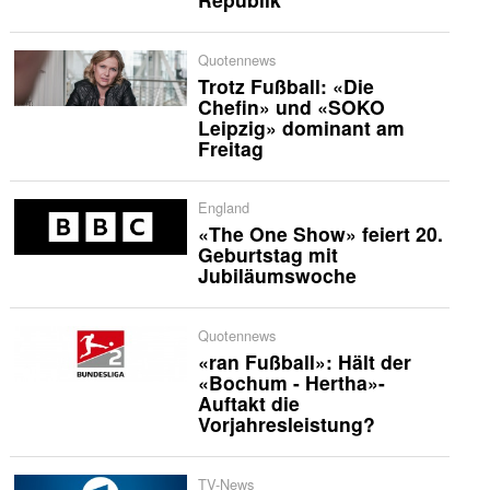
Quotennews
Trotz Fußball: «Die
Chefin» und «SOKO
Leipzig» dominant am
Freitag
England
«The One Show» feiert 20.
Geburtstag mit
Jubiläumswoche
Quotennews
«ran Fußball»: Hält der
«Bochum - Hertha»-
Auftakt die
Vorjahresleistung?
TV-News