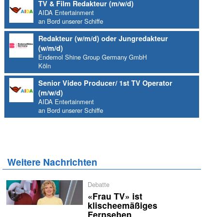
TV & Film Redakteur (m/w/d)
AIDA Entertainment
an Bord unserer Schiffe
Redakteur (w/m/d) oder Jungredakteur
(w/m/d)
Endemol Shine Group Germany GmbH
Köln
Senior Video Producer/ 1st TV Operator
(m/w/d)
AIDA Entertainment
an Bord unserer Schiffe
Weitere Nachrichten
Debatte
«Frau TV» ist
klischeemäßiges
Fernsehen