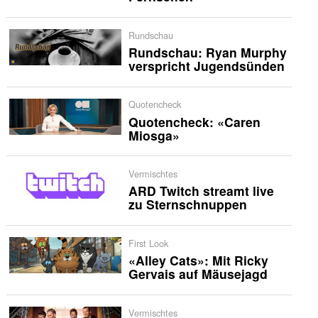
Rundschau
Rundschau: Ryan Murphy
verspricht Jugendsünden
Quotencheck
Quotencheck: «Caren
Miosga»
Vermischtes
ARD Twitch streamt live
zu Sternschnuppen
First Look
«Alley Cats»: Mit Ricky
Gervais auf Mäusejagd
Vermischtes