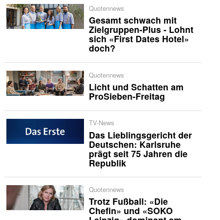
Quotennews
Gesamt schwach mit
Zielgruppen-Plus - Lohnt
sich «First Dates Hotel»
doch?
Quotennews
Licht und Schatten am
ProSieben-Freitag
TV-News
Das Lieblingsgericht der
Deutschen: Karlsruhe
prägt seit 75 Jahren die
Republik
Quotennews
Trotz Fußball: «Die
Chefin» und «SOKO
Leipzig» dominant am