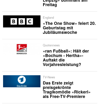
Freitag
England
«The One Show» feiert 20.
Geburtstag mit
Jubiläumswoche
Quotennews
«ran Fußball»: Hält der
«Bochum - Hertha»-
Auftakt die
Vorjahresleistung?
TV-News
Das Erste zeigt
preisgekrönte
Tragikomödie «Rickerl»
als Free-TV-Premiere