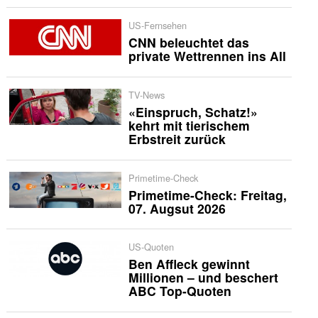
US-Fernsehen
CNN beleuchtet das
private Wettrennen ins All
TV-News
«Einspruch, Schatz!»
kehrt mit tierischem
Erbstreit zurück
Primetime-Check
Primetime-Check: Freitag,
07. Augsut 2026
US-Quoten
Ben Affleck gewinnt
Millionen – und beschert
ABC Top-Quoten