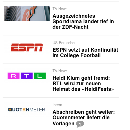
TV-News
Ausgezeichnetes
Sportdrama landet tief in
der ZDF-Nacht
US-Fernsehen
ESPN setzt auf Kontinuität
im College Football
TV-News
Heidi Klum geht fremd:
RTL wird zur neuen
Heimat des «HeidiFests»
Intern
Abschreiben geht weiter:
Quotenmeter liefert die
Vorlagen
1