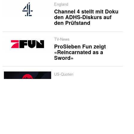
England
Channel 4 stellt mit Doku
den ADHS-Diskurs auf
den Prüfstand
TV-News
ProSieben Fun zeigt
«Reincarnated as a
Sword»
US-Quoten
Caitlin Clark sorgt für
Rekord: WNBA auf ABC
mit 2,5 Millionen
Zuschauern
International
«Heated Rivalry» kehrt
2027 mit neuen Stars
zurück