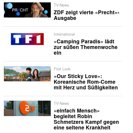
TV-News
ZDF zeigt vierte «Precht»-
Ausgabe
International
«Camping Paradis» lädt
zur süßen Themenwoche
ein
First Look
«Our Sticky Love»:
Koreanische Rom-Come
mit Herz und Süßigkeiten
TV-News
«einfach Mensch»
begleitet Robin
Schmetzers Kampf gegen
eine seltene Krankheit