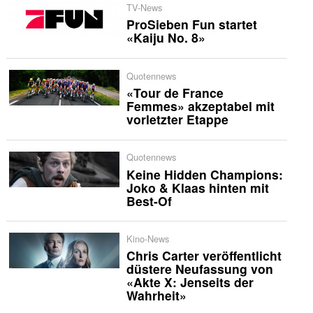
TV-News
ProSieben Fun startet
«Kaiju No. 8»
Quotennews
«Tour de France
Femmes» akzeptabel mit
vorletzter Etappe
Quotennews
Keine Hidden Champions:
Joko & Klaas hinten mit
Best-Of
Kino-News
Chris Carter veröffentlicht
düstere Neufassung von
«Akte X: Jenseits der
Wahrheit»