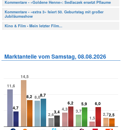
Kommentare • «Goldene Henne»: Sedlaczek ersetzt Pflaume
Kommentare • «extra 3» feiert 50. Geburtstag mit großer
Jubiläumsshow
Kino & Film • Mein letzter Film...
Marktanteile vom Samstag, 08.08.2026
14,5
11,6
8,7
8,2
8,0
6,2
6,0
5,9
4,7
4,3
3,7
3,4
2,7
2,6
2,5
1,5