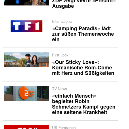
ZDF zeigt vierte «Precht»-
Ausgabe
International
«Camping Paradis» lädt
zur süßen Themenwoche
ein
First Look
«Our Sticky Love»:
Koreanische Rom-Come
mit Herz und Süßigkeiten
TV-News
«einfach Mensch»
begleitet Robin
Schmetzers Kampf gegen
eine seltene Krankheit
US-Fernsehen