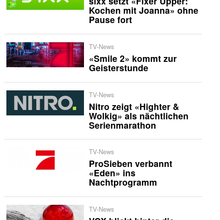
sixx setzt «Fixer Upper:
Kochen mit Joanna» ohne
Pause fort
TV-News
«Smile 2» kommt zur
Geisterstunde
TV-News
Nitro zeigt «Highter &
Wolkig» als nächtlichen
Serienmarathon
TV-News
ProSieben verbannt
«Eden» ins
Nachtprogramm
TV-News