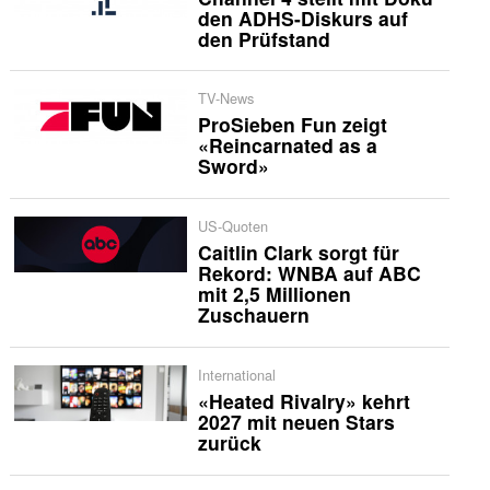
den ADHS-Diskurs auf
den Prüfstand
TV-News
ProSieben Fun zeigt
«Reincarnated as a
Sword»
US-Quoten
Caitlin Clark sorgt für
Rekord: WNBA auf ABC
mit 2,5 Millionen
Zuschauern
International
«Heated Rivalry» kehrt
2027 mit neuen Stars
zurück