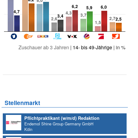
8,0
6,2
6,0
5,9
4,7
4,3
3,7
3,4
2,7
2,6
2,5
1,5
Zuschauer ab 3 Jahren
|
14- bis 49-Jährige
| in %
Stellenmarkt
Pflichtpraktikant (w/m/d) Redaktion
Endemol Shine Group Germany GmbH
Köln