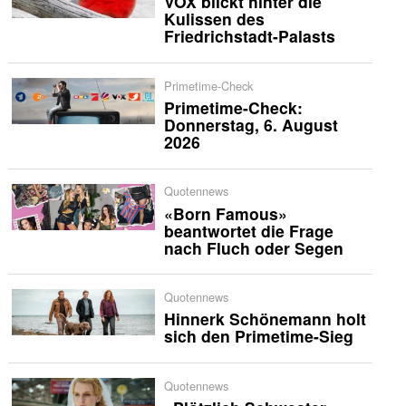
VOX blickt hinter die
Kulissen des
Friedrichstadt-Palasts
Primetime-Check
Primetime-Check:
Donnerstag, 6. August
2026
Quotennews
«Born Famous»
beantwortet die Frage
nach Fluch oder Segen
Quotennews
Hinnerk Schönemann holt
sich den Primetime-Sieg
Quotennews