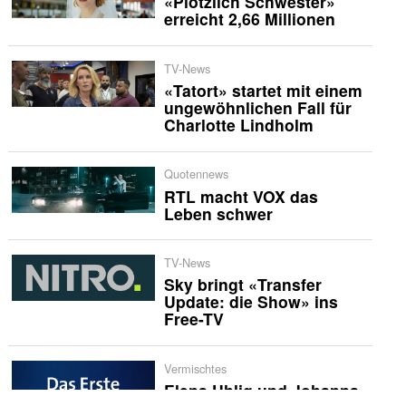
«Plötzlich Schwester»
erreicht 2,66 Millionen
TV-News
«Tatort» startet mit einem
ungewöhnlichen Fall für
Charlotte Lindholm
Quotennews
RTL macht VOX das
Leben schwer
TV-News
Sky bringt «Transfer
Update: die Show» ins
Free-TV
Vermischtes
Elena Uhlig und Johanna