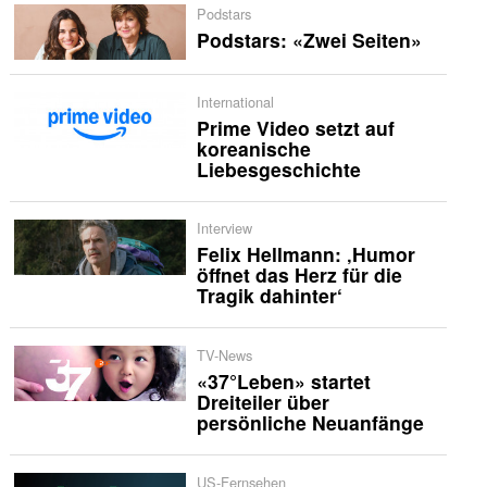
Podstars
Podstars: «Zwei Seiten»
International
Prime Video setzt auf
koreanische
Liebesgeschichte
Interview
Felix Hellmann: ‚Humor
öffnet das Herz für die
Tragik dahinter‘
TV-News
«37°Leben» startet
Dreiteiler über
persönliche Neuanfänge
US-Fernsehen