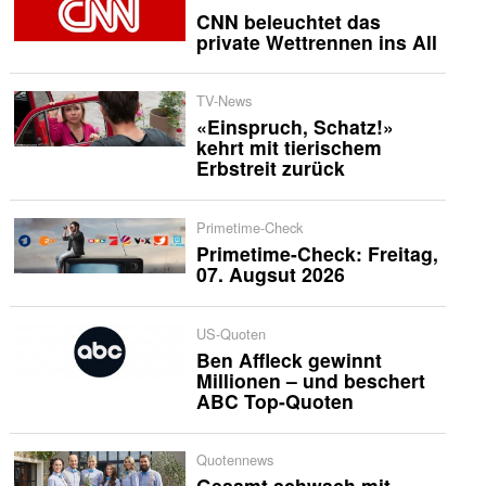
CNN beleuchtet das
private Wettrennen ins All
TV-News
«Einspruch, Schatz!»
kehrt mit tierischem
Erbstreit zurück
Primetime-Check
Primetime-Check: Freitag,
07. Augsut 2026
US-Quoten
Ben Affleck gewinnt
Millionen – und beschert
ABC Top-Quoten
Quotennews
Gesamt schwach mit