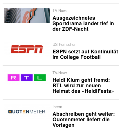
TV-News
Ausgezeichnetes
Sportdrama landet tief in
der ZDF-Nacht
US-Fernsehen
ESPN setzt auf Kontinuität
im College Football
TV-News
Heidi Klum geht fremd:
RTL wird zur neuen
Heimat des «HeidiFests»
Intern
Abschreiben geht weiter:
Quotenmeter liefert die
Vorlagen