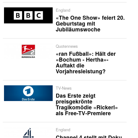
England
«The One Show» feiert 20.
Geburtstag mit
Jubiläumswoche
Quotennews
«ran Fußball»: Hält der
«Bochum - Hertha»-
Auftakt die
Vorjahresleistung?
TV-News
Das Erste zeigt
preisgekrönte
Tragikomödie «Rickerl»
als Free-TV-Premiere
England
Channel 4 stellt mit Doku