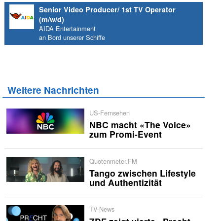
Senior Video Producer/ 1st TV Operator
(m/w/d)
AIDA Entertainment
an Bord unserer Schiffe
Weitere Nachrichten
US-Fernsehen
NBC macht «The Voice»
zum Promi-Event
Quotenmeter.FM
Tango zwischen Lifestyle
und Authentizität
TV-News