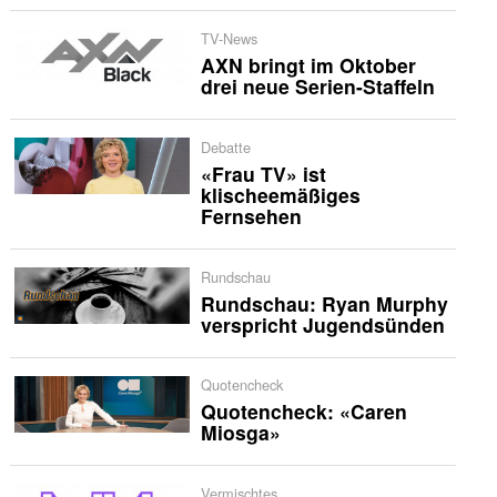
TV-News
AXN bringt im Oktober
drei neue Serien-Staffeln
Debatte
«Frau TV» ist
klischeemäßiges
Fernsehen
Rundschau
Rundschau: Ryan Murphy
verspricht Jugendsünden
Quotencheck
Quotencheck: «Caren
Miosga»
Vermischtes