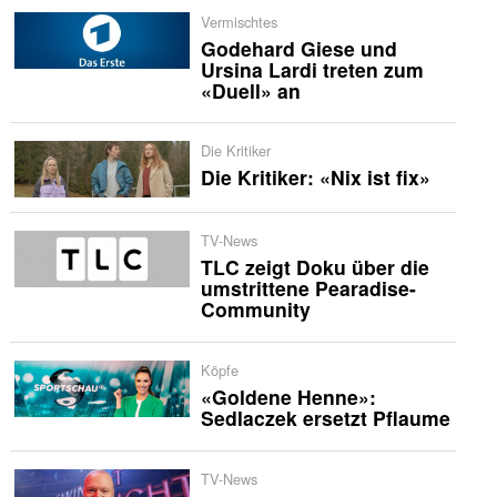
Vermischtes
Godehard Giese und
Ursina Lardi treten zum
«Duell» an
Die Kritiker
Die Kritiker: «Nix ist fix»
TV-News
TLC zeigt Doku über die
umstrittene Pearadise-
Community
Köpfe
«Goldene Henne»:
Sedlaczek ersetzt Pflaume
TV-News