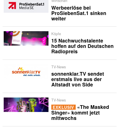
Wirtschaft
Werbeerlöse bei
ProSiebenSat.1 sinken
weiter
Köpfe
15 Nachwuchstalente
hoffen auf den Deutschen
Radiopreis
TV-News
sonnenklar.TV sendet
erstmals live aus der
Altstadt von Side
TV-News
«The Masked
EXKLUSIV
Singer» kommt jetzt
mittwochs