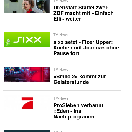
TV-News
Drehstart Staffel zwei:
ZDF macht mit «Einfach
Elli» weiter
TV-News
sixx setzt «Fixer Upper:
Kochen mit Joanna» ohne
Pause fort
TV-News
«Smile 2» kommt zur
Geisterstunde
TV-News
ProSieben verbannt
«Eden» ins
Nachtprogramm