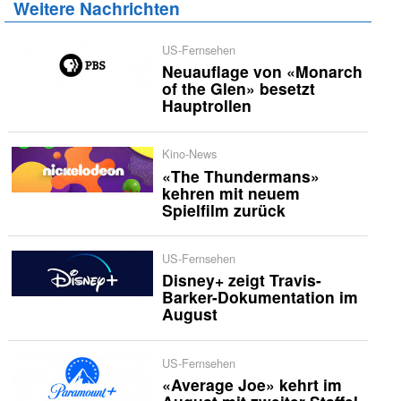
Weitere Nachrichten
US-Fernsehen
Neuauflage von «Monarch
of the Glen» besetzt
Hauptrollen
Kino-News
«The Thundermans»
kehren mit neuem
Spielfilm zurück
US-Fernsehen
Disney+ zeigt Travis-
Barker-Dokumentation im
August
US-Fernsehen
«Average Joe» kehrt im