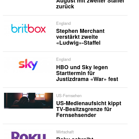
August mit zweiter Staffel
zurück
England
Stephen Merchant
verstärkt zweite
«Ludwig»-Staffel
England
HBO und Sky legen
Starttermin für
Justizdrama «War» fest
US-Fernsehen
US-Medienaufsicht kippt
TV-Besitzsgrenze für
Fernsehsender
Wirtschaft