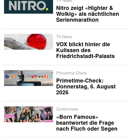
TV-News
Nitro zeigt «Highter &
Wolkig» als nächtlichen
Serienmarathon
TV-News
VOX blickt hinter die
Kulissen des
Friedrichstadt-Palasts
Primetime-Check
Primetime-Check:
Donnerstag, 6. August
2026
Quotennews
«Born Famous»
beantwortet die Frage
nach Fluch oder Segen