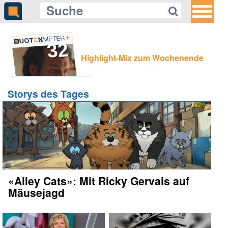
32
Highlight-Mix zum Wochenende
Storys des Tages
«Alley Cats»: Mit Ricky Gervais auf
Mäusejagd