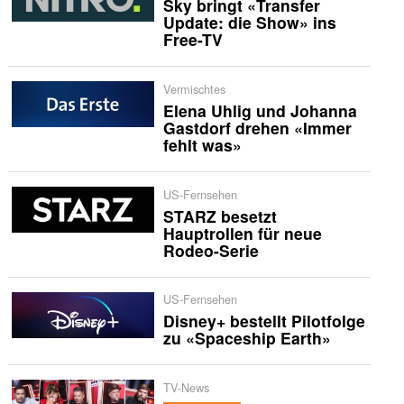
Sky bringt «Transfer
Update: die Show» ins
Free-TV
Vermischtes
Elena Uhlig und Johanna
Gastdorf drehen «Immer
fehlt was»
US-Fernsehen
STARZ besetzt
Hauptrollen für neue
Rodeo-Serie
US-Fernsehen
Disney+ bestellt Pilotfolge
zu «Spaceship Earth»
TV-News