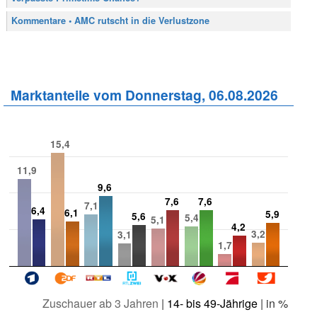
Kommentare • AMC rutscht in die Verlustzone
Marktanteile vom Donnerstag, 06.08.2026
15,4
11,9
9,6
7,6
7,6
7,1
6,4
6,1
5,9
5,6
5,4
5,1
4,2
3,2
3,1
1,7
Zuschauer ab 3 Jahren
|
14- bis 49-Jährige
| in %