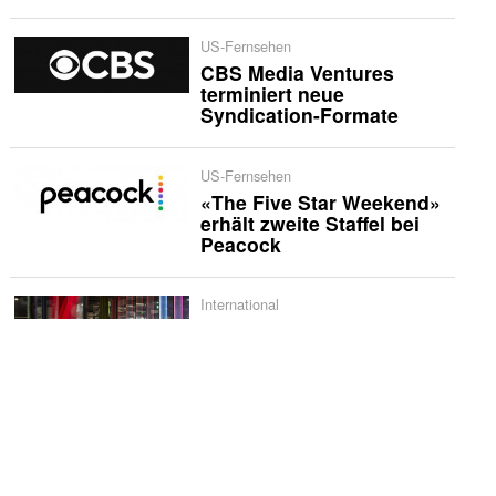
US-Fernsehen
CBS Media Ventures
terminiert neue
Syndication-Formate
US-Fernsehen
«The Five Star Weekend»
erhält zweite Staffel bei
Peacock
International
Netflix bestellt zweite
Staffel von «Musafir Cafe»
US-Quoten
«Sunday Night Baseball»
erzielt historische
Quotenserie für NBC