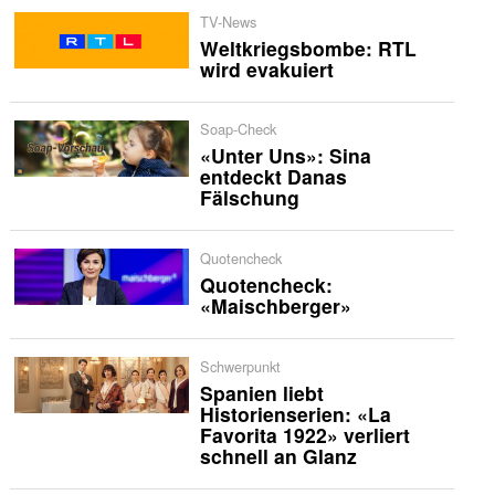
TV-News
Weltkriegsbombe: RTL
wird evakuiert
Soap-Check
«Unter Uns»: Sina
entdeckt Danas
Fälschung
Quotencheck
Quotencheck:
«Maischberger»
Schwerpunkt
Spanien liebt
Historienserien: «La
Favorita 1922» verliert
schnell an Glanz