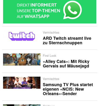
Vermischtes
ARD Twitch streamt live
zu Sternschnuppen
First Look
«Alley Cats»: Mit Ricky
Gervais auf Mäusejagd
Vermischtes
Samsung TV Plus startet
eigenen «NCIS: New
Orleans»-Sender