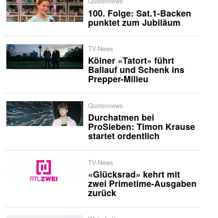
Quotennews
100. Folge: Sat.1-Backen
punktet zum Jubiläum
TV-News
Kölner «Tatort» führt
Ballauf und Schenk ins
Prepper-Milieu
Quotennews
Durchatmen bei
ProSieben: Timon Krause
startet ordentlich
TV-News
«Glücksrad» kehrt mit
zwei Primetime-Ausgaben
zurück