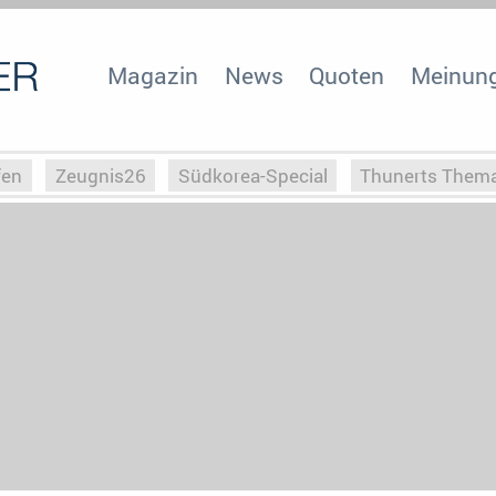
Magazin
News
Quoten
Meinun
fen
Zeugnis26
Südkorea-Special
Thunerts Them
r zu Hitler
Die Serientheorie
Faszination Horrorfil
n
Halloweeen
Weihnachts-Special
ZeugUpfronts
Special
Buchclub
Heim-EM
Screenforce25
Po
Buchclub
YouTuber
eSport im TV
Screenforce