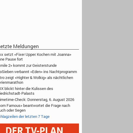
etzte Meldungen
xx setzt «Fixer Upper: Kochen mit Joanna»
ne Pause fort
mile 2» kommt zur Geisterstunde
oSieben verbannt «Eden» ins Nachtprogramm
tro zeigt «Highter & Wolkig» als nächtlichen
rienmarathon
X blickt hinter die Kulissen des
iedrichstadt-Palasts
imetime-Check: Donnerstag, 6. August 2026
orn Famous» beantwortet die Frage nach
uch oder Segen
hlagzeilen der letzten 7 Tage