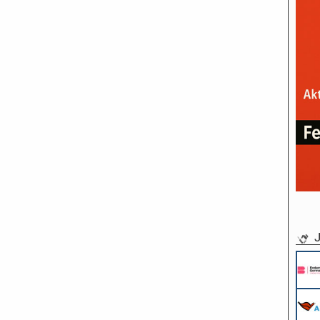
J
Pflichtpraktikant (w/m/d) Redaktion
Endemol Shine Group Germany GmbH
Köln
Werkstudent AIDAradio - Marketing (m/w/d)
AIDA Entertainment
Hamburg