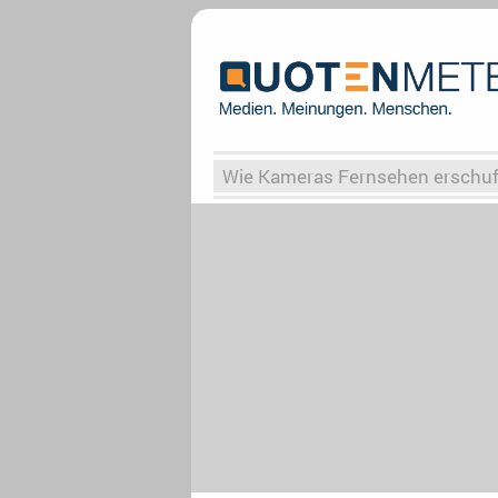
Wie Kameras Fernsehen erschu
Vergessene Serien
Von Weima
Globaler Süden
Das Ende vo
Upfronts25
AktenzeichenXY-
What the Game
Rassismus