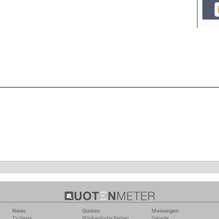
News
Quoten
Meinungen
TV-News
Wöchentliche Reihen
Debatte