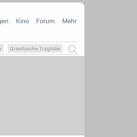
gen
Kino
Forum
Mehr
a
Griechische Tragödie
m
Die Macht der KI
26
nisvergabe
dcast-Reviews
Upfronts21