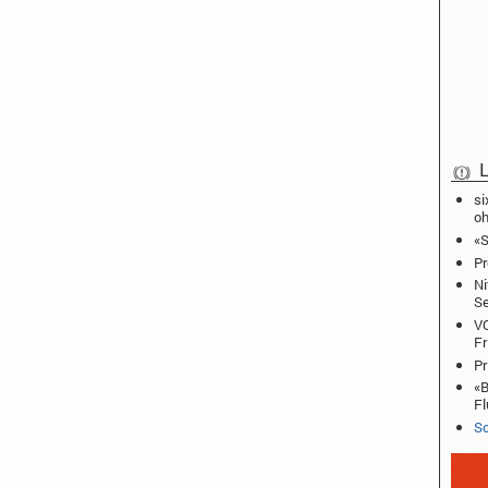
L
si
oh
«S
Pr
Ni
Se
VO
Fr
Pr
«B
Fl
Sc