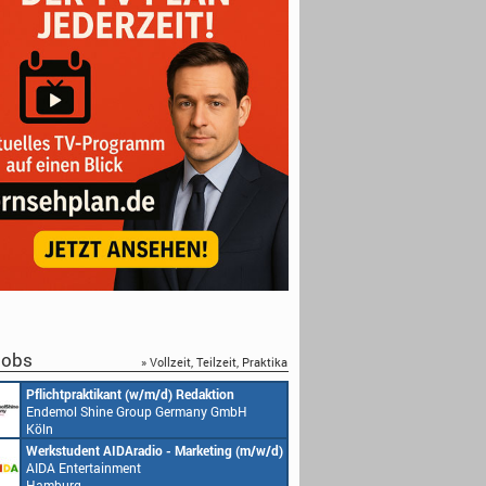
obs
» Vollzeit, Teilzeit, Praktika
Redakteur (w/m/d) oder Jungredakteur
Produktionsassistenz 
(w/m/d)
Endemol Shine Group
Endemol Shine Group Germany GmbH
Köln
Köln
Senior Video Producer/ 1st TV Operator
1. Aufnahmeleitung (m
(m/w/d)
Endemol Shine Group
AIDA Entertainment
Köln