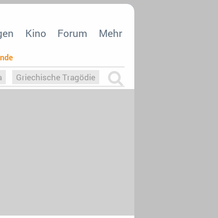
gen
Kino
Forum
Mehr
ende
a
Griechische Tragödie
m
Die Macht der KI
26
nisvergabe
dcast-Reviews
Upfronts21