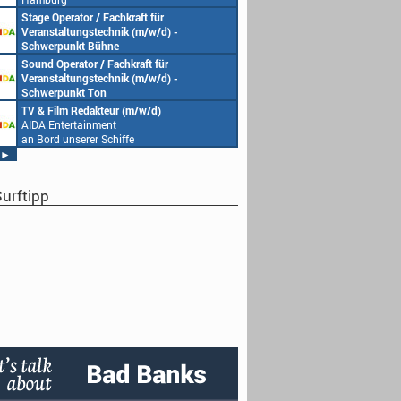
Stage Operator / Fachkraft für
Veranstaltungstechnik (m/w/d) -
Schwerpunkt Bühne
AIDA Entertainment
Sound Operator / Fachkraft für
an Bord unserer Schiffe
Veranstaltungstechnik (m/w/d) -
Schwerpunkt Ton
AIDA Entertainment
TV & Film Redakteur (m/w/d)
an Bord unserer Schiffe
AIDA Entertainment
an Bord unserer Schiffe
►
urftipp