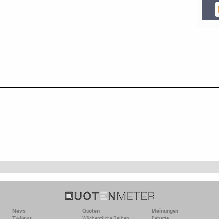
News
Quoten
Meinungen
TV-News
Wöchentliche Reihen
Debatte