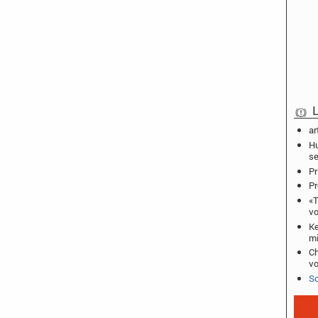
L
ar
Hu
se
Pr
Pr
«T
vo
Ke
mi
Ch
vo
Sc