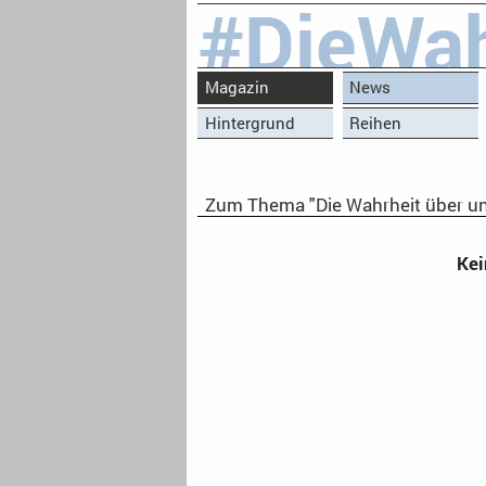
#DieWah
Magazin
News
Hintergrund
Reihen
Zum Thema "Die Wahrheit über un
Kei