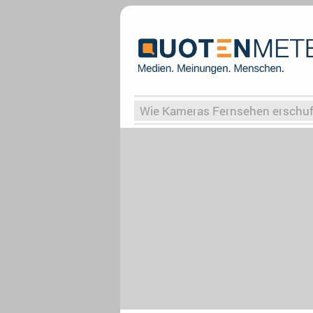
Wie Kameras Fernsehen erschu
Vergessene Serien
Von Weima
Globaler Süden
Das Ende vo
Upfronts25
AktenzeichenXY-
What the Game
Rassismus