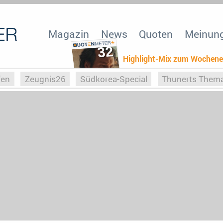
Magazin
News
Quoten
Meinun
32
Highlight-Mix zum Wochen
fen
Zeugnis26
Südkorea-Special
Thunerts Them
r zu Hitler
Die Serientheorie
Faszination Horrorfil
n
Halloweeen
Weihnachts-Special
ZeugUpfronts
Special
Buchclub
Heim-EM
Screenforce25
Po
Buchclub
YouTuber
eSport im TV
Screenforce