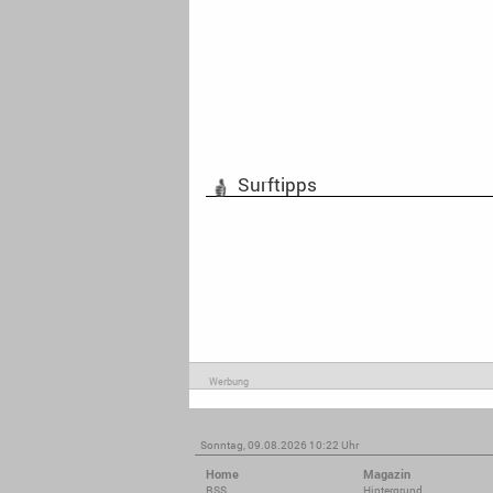
Surftipps
Werbung
Sonntag, 09.08.2026 10:22 Uhr
Home
Magazin
RSS
Hintergrund