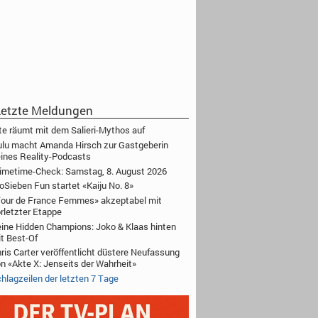
etzte Meldungen
te räumt mit dem Salieri-Mythos auf
lu macht Amanda Hirsch zur Gastgeberin
ines Reality-Podcasts
imetime-Check: Samstag, 8. August 2026
oSieben Fun startet «Kaiju No. 8»
our de France Femmes» akzeptabel mit
rletzter Etappe
ine Hidden Champions: Joko & Klaas hinten
t Best-Of
ris Carter veröffentlicht düstere Neufassung
n «Akte X: Jenseits der Wahrheit»
hlagzeilen der letzten 7 Tage