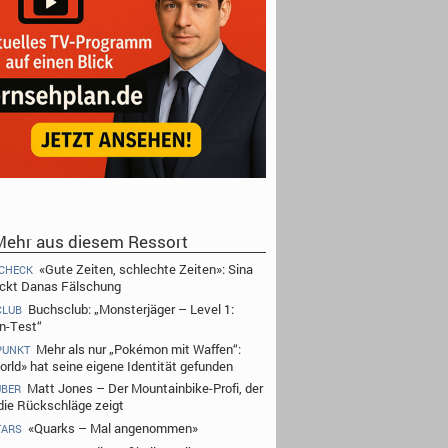
ehr aus diesem Ressort
«Gute Zeiten, schlechte Zeiten»: Sina
CHECK
ckt Danas Fälschung
Buchsclub: „Monsterjäger – Level 1:
CLUB
n-Test“
Mehr als nur „Pokémon mit Waffen“:
PUNKT
orld» hat seine eigene Identität gefunden
Matt Jones – Der Mountainbike-Profi, der
UBER
die Rückschläge zeigt
«Quarks – Mal angenommen»
TARS