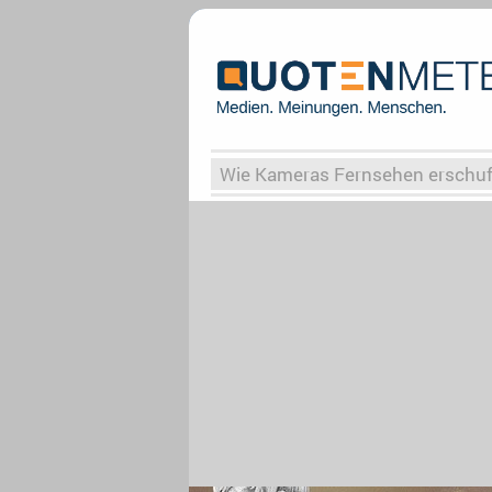
Wie Kameras Fernsehen erschu
Vergessene Serien
Von Weima
Globaler Süden
Das Ende vo
Upfronts25
AktenzeichenXY-
What the Game
Rassismus