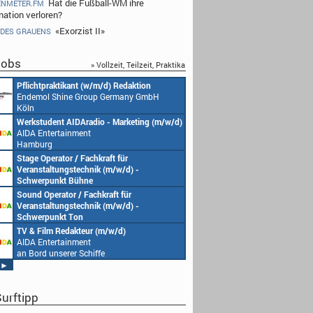
Hat die Fußball-WM ihre
ENMETER.FM
nation verloren?
«Exorzist II»
 DES GRAUENS
obs
» Vollzeit, Teilzeit, Praktika
Pflichtpraktikant (w/m/d) Redaktion
Endemol Shine Group Germany GmbH
Köln
Werkstudent AIDAradio - Marketing (m/w/d)
AIDA Entertainment
Hamburg
Stage Operator / Fachkraft für
Veranstaltungstechnik (m/w/d) -
Schwerpunkt Bühne
AIDA Entertainment
Sound Operator / Fachkraft für
an Bord unserer Schiffe
Veranstaltungstechnik (m/w/d) -
Schwerpunkt Ton
AIDA Entertainment
TV & Film Redakteur (m/w/d)
an Bord unserer Schiffe
AIDA Entertainment
an Bord unserer Schiffe
►
urftipp