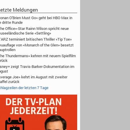
etzte Meldungen
onan O'Brien Must Go» geht bei HBO Max in
e dritte Runde
he Office»-Star Rainn Wilson spricht neue
useeländische Serie «Settling»
ARZ terminiert britischen Thriller «Tip Toe»
uauflage von «Monarch of the Glen» besetzt
uptrollen
he Thundermans» kehren mit neuem Spielfilm
rück
sney+ zeigt Travis-Barker-Dokumentation im
ugust
verage Joe» kehrt im August mit zweiter
affel zurück
hlagzeilen der letzten 7 Tage