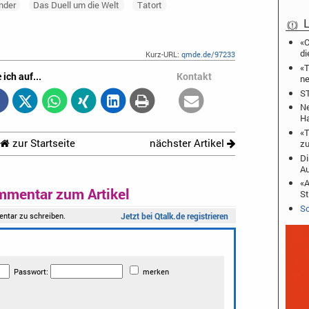
nder
Das Duell um die Welt
Tatort
L
«C
di
Kurz-URL:
qmde.de/97233
«T
 ich auf...
Kontakt
ne
ST
Ne
Ha
«T
zur Startseite
nächster Artikel
zu
Di
A
«A
mmentar zum Artikel
St
Sc