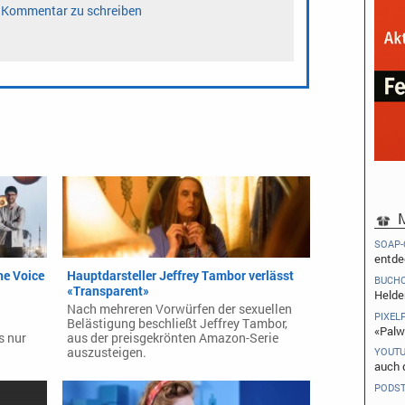
M
SOAP-
entde
he Voice
Hauptdarsteller Jeffrey Tambor verlässt
BUCH
«Transparent»
Helde
Nach mehreren Vorwürfen der sexuellen
PIXEL
Belästigung beschließt Jeffrey Tambor,
«Palw
s nur
aus der preisgekrönten Amazon-Serie
auszusteigen.
YOUT
auch 
PODS