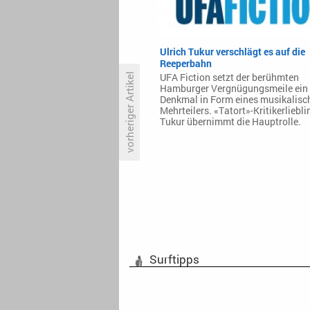
Ulrich Tukur verschlägt es auf die
Reeperbahn
vorheriger Artikel
UFA Fiction setzt der berühmten
Hamburger Vergnügungsmeile ein
Denkmal in Form eines musikalisc
Mehrteilers. «Tatort»-Kritikerliebli
Tukur übernimmt die Hauptrolle.
Pünktlich zur Adventszeit: Super
RTL zeigt «Bibel»-Fortsetzung
Surftipps