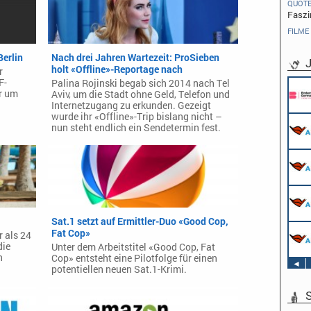
QUOT
Faszi
FILME
Berlin
Nach drei Jahren Wartezeit: ProSieben
J
holt «Offline»-Reportage nach
r
F-
Palina Rojinski begab sich 2014 nach Tel
r um
Aviv, um die Stadt ohne Geld, Telefon und
Internetzugang zu erkunden. Gezeigt
wurde ihr «Offline»-Trip bislang nicht –
nun steht endlich ein Sendetermin fest.
Sat.1 setzt auf Ermittler-Duo «Good Cop,
Fat Cop»
 als 24
die
Unter dem Arbeitstitel «Good Cop, Fat
n
Cop» entsteht eine Pilotfolge für einen
◄
potentiellen neuen Sat.1-Krimi.
S