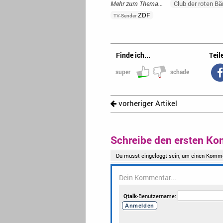
Mehr zum Thema...
Club der roten Bä
ZDF
TV-Sender
Finde ich...
Teile
super
schade
vorheriger Artikel
Schreibe den ersten Ko