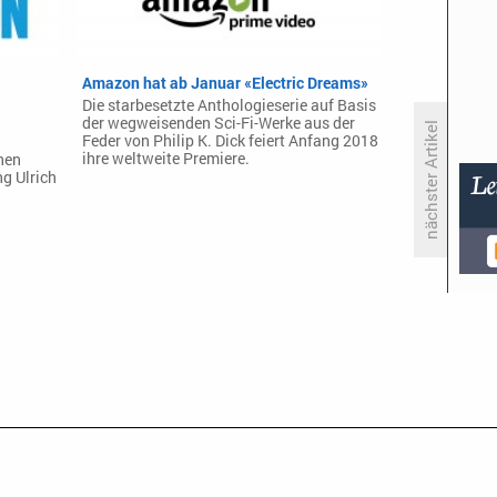
Amazon hat ab Januar «Electric Dreams»
Die starbesetzte Anthologieserie auf Basis
der wegweisenden Sci-Fi-Werke aus der
nächster Artikel
Feder von Philip K. Dick feiert Anfang 2018
ihre weltweite Premiere.
hen
ng Ulrich
«Wissen macht Ah!»: Clarissa
Corrêa da Silva tritt Sharys
Nachfolge an