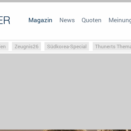
Magazin
News
Quoten
Meinun
fen
Zeugnis26
Südkorea-Special
Thunerts Them
r zu Hitler
Die Serientheorie
Faszination Horrorfil
n
Halloweeen
Weihnachts-Special
ZeugUpfronts
Special
Buchclub
Heim-EM
Screenforce25
Po
Buchclub
YouTuber
eSport im TV
Screenforce