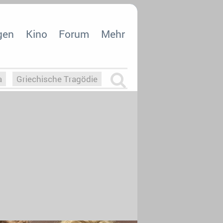
gen
Kino
Forum
Mehr
a
Griechische Tragödie
m
Die Macht der KI
26
nisvergabe
dcast-Reviews
Upfronts21