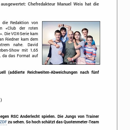
 ausgewertet: Chefredakteur Manuel Weis hat die
 die Redaktion von
on «Club der roten
». Die VOX-Serie kam
bian Riedner kam dem
xtrem nahe. David
ieben-Show mit 1,65
t, da das Format auf
uell (addierte Reichweiten-Abweichungen nach fünf
)
gen RSC Anderlecht spielen. Die Jungs von Trainer
ZDF
zu sehen. So hoch schätzt das Quotenmeter-Team