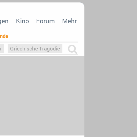
gen
Kino
Forum
Mehr
ende
a
Griechische Tragödie
m
Die Macht der KI
26
nisvergabe
dcast-Reviews
Upfronts21