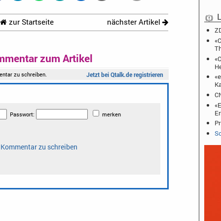
L
zur Startseite
nächster Artikel
ZD
«C
T
mmentar zum Artikel
«O
He
«e
Ka
CN
«E
Er
Pr
Sc