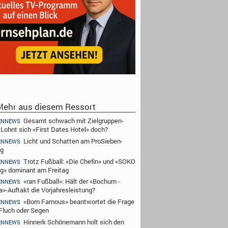
ehr aus diesem Ressort
Gesamt schwach mit Zielgruppen-
ENNEWS
- Lohnt sich «First Dates Hotel» doch?
Licht und Schatten am ProSieben-
ENNEWS
ag
Trotz Fußball: «Die Chefin» und «SOKO
ENNEWS
ig» dominant am Freitag
«ran Fußball»: Hält der «Bochum -
ENNEWS
a»-Auftakt die Vorjahresleistung?
«Born Famous» beantwortet die Frage
ENNEWS
Fluch oder Segen
Hinnerk Schönemann holt sich den
ENNEWS