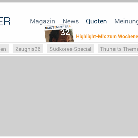
Magazin
News
Quoten
Meinun
32
Highlight-Mix zum Wochen
fen
Zeugnis26
Südkorea-Special
Thunerts Them
r zu Hitler
Die Serientheorie
Faszination Horrorfil
n
Halloweeen
Weihnachts-Special
ZeugUpfronts
Special
Buchclub
Heim-EM
Screenforce25
Po
Buchclub
YouTuber
eSport im TV
Screenforce