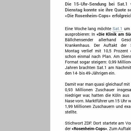
Die 15-Uhr-Sendung bei Sat.1 
Dienstag konnte sie ihre Quote 
«Die Rosenheim-Cops» erfolgreich 
Eine Woche lang möchte
Sat.1
um 
ausprobieren: In
«Die Klinik am Sü
Bällchensender allerhand Ge
Krankenhaus. Der Auftakt der S
Montag verlief mit 10,5 Prozent 
schon einmal nach Plan. Am Diens
Format sogar steigern: 0,99 Millio
Jahren brachten Sat.1 am Nachmit
den 14- bis 49-Jährigen ein.
Damit war man quasi gleichauf mit
0,93 Millionen Zuschauer insges
niedriger war, hatten die Köln aus 
Nase vorn. Marktführer um 15 Uhr 
1,99 Millionen Zuschauern und exa
stellte.
Stichwort ZDF: Dort startete am V
der
«Rosenheim-Cops»
. Zum Auftak