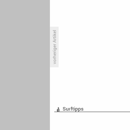
vorheriger Artikel
Deutscher Comedypreis: Jetzt
auch mit Satire
Surftipps