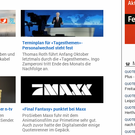
Terminplan für «Tagesthemen»-
Personalwechsel steht fest
ieben und
Thomas Roth führt Anfang Oktober
kabel
letztmals durch die «Tagesthemen», Ingo
M
Zamperoni tritt Ende des Monats die
Nachfolge an.
QUOT
Plus 
QUOT
Freit
QUOT
Leipz
QUOT
er n-tv
«Final Fantasy» punktet bei Maxx
Herth
sen
ProSieben Maxx fuhr mit dem
QUOT
 Sender.
Animationsfilm zur Primetime sehr gut.
nach 
Auch zuvor hatte der Digitalsender einige
Quotenrenner im Gepäck.
QUOT