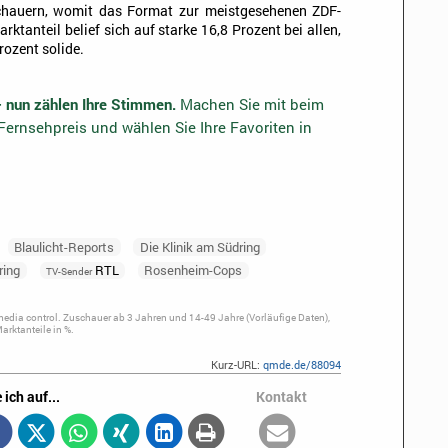
schauern, womit das Format zur meistgesehenen ZDF-
tanteil belief sich auf starke 16,8 Prozent bei allen,
rozent solide.
– nun zählen Ihre Stimmen.
Machen Sie mit beim
ernsehpreis und wählen Sie Ihre Favoriten in
Blaulicht-Reports
Die Klinik am Südring
ring
RTL
Rosenheim-Cops
TV-Sender
dia control. Zuschauer ab 3 Jahren und 14-49 Jahre (Vorläufige Daten),
rktanteile in %.
Kurz-URL:
qmde.de/88094
 ich auf...
Kontakt