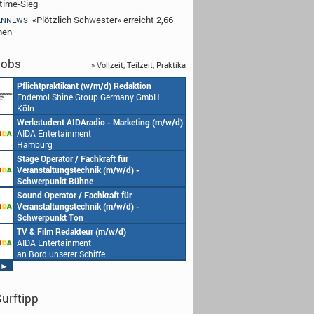
time-Sieg
«Plötzlich Schwester» erreicht 2,66
ENNEWS
nen
obs
» Vollzeit, Teilzeit, Praktika
Pflichtpraktikant (w/m/d) Redaktion
Endemol Shine Group Germany GmbH
Köln
Werkstudent AIDAradio - Marketing (m/w/d)
AIDA Entertainment
Hamburg
Stage Operator / Fachkraft für
Veranstaltungstechnik (m/w/d) -
Schwerpunkt Bühne
AIDA Entertainment
Sound Operator / Fachkraft für
an Bord unserer Schiffe
Veranstaltungstechnik (m/w/d) -
Schwerpunkt Ton
AIDA Entertainment
TV & Film Redakteur (m/w/d)
an Bord unserer Schiffe
AIDA Entertainment
an Bord unserer Schiffe
►
urftipp