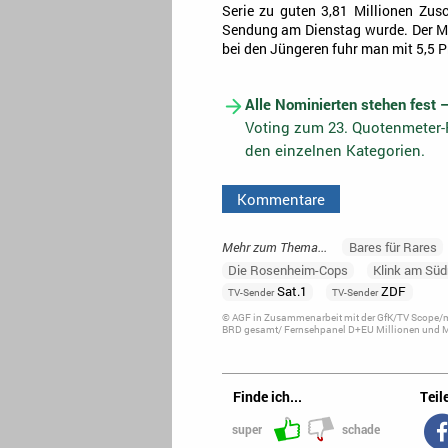
Serie zu guten 3,81 Millionen Zu
Sendung am Dienstag wurde. Der Mark
bei den Jüngeren fuhr man mit 5,5 P
Alle Nominierten stehen fest 
Voting zum 23. Quotenmeter-F
den einzelnen Kategorien.
Kommentare
Mehr zum Thema...
Bares für Rares
Die Rosenheim-Cops
Klink am Süd
Sat.1
ZDF
TV-Sender
TV-Sender
© AGF in Zusammenarbeit mit der GfK/TV Scope/me
BRD gesamt/ Fernsehpanel D+EU Millionen und Ma
Finde ich...
Teile
super
schade