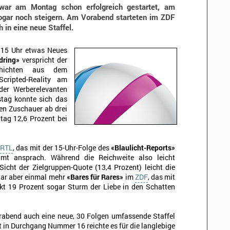
war am Montag schon erfolgreich gestartet, am
sogar noch steigern. Am Vorabend starteten im ZDF
in eine neue Staffel.
15 Uhr etwas Neues
dring»
verspricht der
schichten aus dem
cripted-Reality am
der Werberelevanten
tag konnte sich das
nen Zuschauer ab drei
tag 12,6 Prozent bei
RTL
, das mit der 15-Uhr-Folge des
«Blaulicht-Reports»
amt ansprach. Während die Reichweite also leicht
Sicht der Zielgruppen-Quote (13,4 Prozent) leicht die
war aber einmal mehr
«Bares für Rares»
im
ZDF
, das mit
kt 19 Prozent sogar Sturm der Liebe in den Schatten
orabend auch eine neue, 30 Folgen umfassende Staffel
t in Durchgang Nummer 16 reichte es für die langlebige