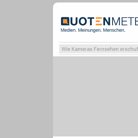
Wie Kameras Fernsehen erschu
Vergessene Serien
Von Weima
Globaler Süden
Das Ende vo
Upfronts25
AktenzeichenXY-
What the Game
Rassismus