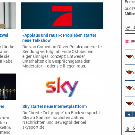
Prime
QUOT
Millio
J
 zwei
«Applaus und raus!»: ProSieben startet
neue Talkshow
 für die
Die von Comedian Oliver Polak moderierte
 kaum
Sendung verfolgt ab Ende Oktober ein
e sie
eigensinniges Konzept: Entweder
ür kabel
unterhalten die Gesprächsgäste den
Moderator – oder sie fliegen raus.
Der
Sky startet neue Internetplattform
Die "breite Zielgruppe" im Blick verspricht
◄
Sky ab Sommer nächsten Jahres
Krimi-
Nachrichten und Bewegtbilder bei
tien –
skysport.de
kellos
S
hmend.