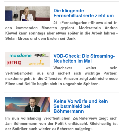
Die klingende
Fernsehillustrierte zieht um
21 «Fernsehgarten»-Shows sind in
den kommenden Monaten geplant. Moderatorin Andrea
Kiewel kann sonntags aber etwas später in die Arbeit fahren -
Stefan Mross und dem Ersten sei Dank.
VOD-Check: Die Streaming-
Neuheiten im Mai
Watchever weitet sein
Vertriebsmodell aus und sichert sich wichtige Partner,
maxdome geht in die Offensive, Amazon zeigt zahlreiche neue
Filme und Netflix begibt sich in ungeahnte Sphären.
Keine Vorwürfe und kein
Selbstmitleid bei
Böhmermann
Im nun vollständig veröffentlichen
Zeit
-Interview zeigt sich
Jan Böhmermann von der Politik enttäuscht. Gleichzeitig ist
der Satiriker auch wieder zu Scherzen aufgelegt.