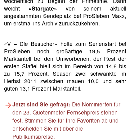
wöchentlich zu Beginn der Primetime. Dann
weicht
«Stargate»
von seinem aktuell
angestammten Sendeplatz bei ProSieben Maxx,
um erstmal ins Archiv zurückzukehren.
«V – Die Besucher» holte zum Serienstart bei
ProSieben noch großartige 19,5 Prozent
Marktanteil bei den Umworbenen, der Rest der
ersten Staffel hielt sich im Bereich von 14,6 bis
zu 15,7 Prozent. Season zwei schwankte im
Herbst 2011 zwischen mauen 10,0 und sehr
guten 13,1 Prozent Marktanteil.
Jetzt sind Sie gefragt:
Die Nominierten für
den 23. Quotenmeter-Fernsehpreis stehen
fest. Stimmen Sie für Ihre Favoriten ab und
entscheiden Sie mit über die
Publikumspreise.