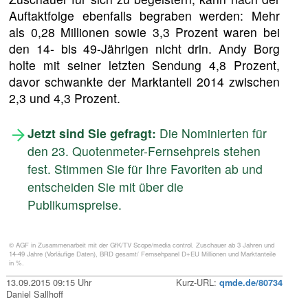
Auftaktfolge ebenfalls begraben werden: Mehr
als 0,28 Millionen sowie 3,3 Prozent waren bei
den 14- bis 49-Jährigen nicht drin. Andy Borg
holte mit seiner letzten Sendung 4,8 Prozent,
davor schwankte der Marktanteil 2014 zwischen
2,3 und 4,3 Prozent.
Jetzt sind Sie gefragt:
Die Nominierten für
den 23. Quotenmeter-Fernsehpreis stehen
fest. Stimmen Sie für Ihre Favoriten ab und
entscheiden Sie mit über die
Publikumspreise.
© AGF in Zusammenarbeit mit der GfK/TV Scope/media control. Zuschauer ab 3 Jahren und
14-49 Jahre (Vorläufige Daten), BRD gesamt/ Fernsehpanel D+EU Millionen und Marktanteile
in %.
13.09.2015 09:15 Uhr
Kurz-URL:
qmde.de/80734
Daniel Sallhoff