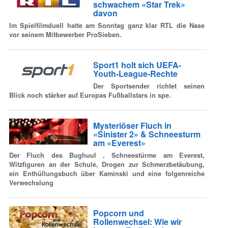
schwachem «Star Trek»
davon
Im Spielfilmduell hatte am Sonntag ganz klar RTL die Nase
vor seinem Mitbewerber ProSieben.
Sport1 holt sich UEFA-
Youth-League-Rechte
Der Sportsender richtet seinen
Blick noch stärker auf Europas Fußballstars in spe.
Mysteriöser Fluch in
«Sinister 2» & Schneesturm
am «Everest»
Der Fluch des Bughuul , Schneestürme am Everest,
Witzfiguren an der Schule, Drogen zur Schmerzbetäubung,
ein Enthüllungsbuch über Kaminski und eine folgenreiche
Verwechslung
Popcorn und
Rollenwechsel: Wie wir